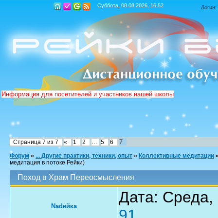
Суббота, 08.08.2026, 16:52
Логин:
Информация для посетителей и участников нашей школы
7
Страница
7
из
7
«
1
2
…
5
6
Форум
»
... Другие практики, техники, опыт
»
Коллективные медитации
медитация в потоке Рейки)
Поход в Храм Переосмысления
Дата: Среда, 
Nadeйка
91