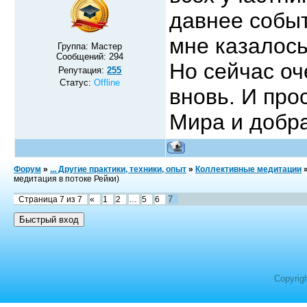
давнее событ
мне казалось
Группа: Мастер
Сообщений:
294
Но сейчас оч
Репутация:
255
Статус:
Offline
вновь. И про
Мира и добра
Форум
»
... Другие практики, техники, опыт
»
Коллективные медитации
медитация в потоке Рейки)
7
Страница
7
из
7
«
1
2
…
5
6
Copyrig