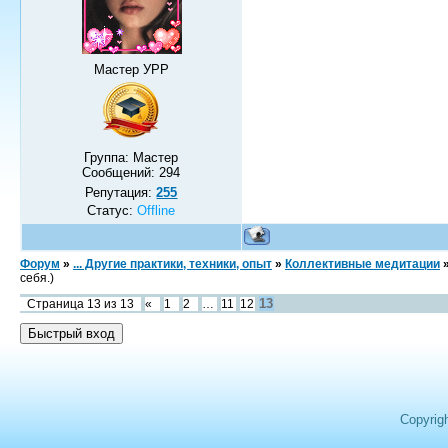
Мастер УРР
Группа: Мастер
Сообщений:
294
Репутация:
255
Статус:
Offline
Форум
»
... Другие практики, техники, опыт
»
Коллективные медитации
себя.)
13
Страница
13
из
13
«
1
2
…
11
12
Copyrig