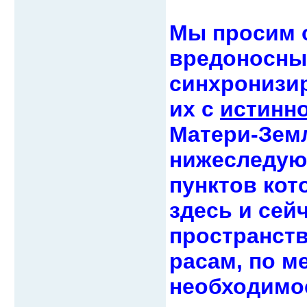
Мы просим 
вредоносных
синхронизи
их с
истинн
Матери-Земл
нижеследую
пунктов кот
здесь и сей
пространств
расам, по м
необходимос