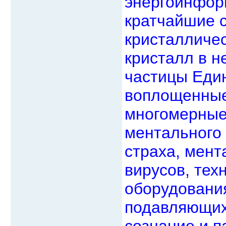
энергоинфор
кратчайшие с
кристалличе
кристалл в н
частицы Един
воплощенные 
многомерные 
ментального 
страха, мен
вирусов, тех
оборудования
подавляющих
сознание и п