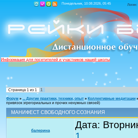
Понедельник, 10.08.2026, 05:45
Логин:
Информация для посетителей и участников нашей школы
1
Страница
1
из
1
Форум
»
... Другие практики, техники, опыт
»
Коллективные медитации
привязок эгрегориальных и прочих ненужных связей)
МАНИФЕСТ СВОБОДНОГО СОЗНАНИЯ
Дата: Вторник
балерина
1