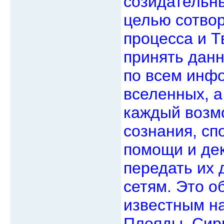
созидательн
целью сотво
процесса и 
принять данн
по всем инф
вселенных, а
каждый возмо
сознания, сп
помощи и де
передать их
сетям. Это о
известным н
Плеяды, Сир