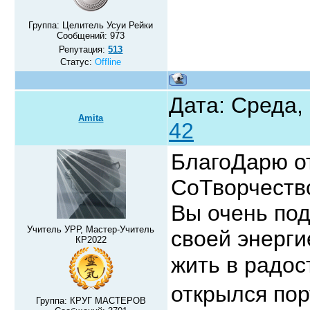
Группа: Целитель Усуи Рейки
Сообщений:
973
Репутация:
513
Статус:
Offline
Дата: Среда,
Amita
42
БлагоДарю от
СоТворчест
Вы очень под
Учитель УРР, Мастер-Учитель
своей энерг
КР2022
жить в радос
открылся пор
Группа: КРУГ МАСТЕРОВ