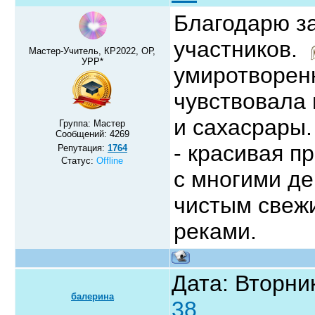
Благодарю з
участников.
Мастер-Учитель, КР2022, ОР,
УРР*
умиротворен
чувствовала 
и сахасрары.
Группа: Мастер
Сообщений:
4269
- красивая п
Репутация:
1764
Статус:
Offline
с многими де
чистым свеж
реками.
Дата: Вторник
балерина
38