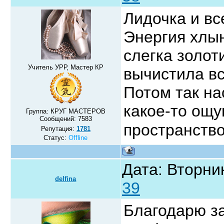
Лидочка и вс
Энергия хлы
слегка золот
Учитель УРР, Мастер КР
вычистила вс
Потом так на
какое-то ощ
Группа: КРУГ МАСТЕРОВ
Сообщений:
7583
пространство
Репутация:
1781
Статус:
Offline
Дата: Вторник
delfina
39
Благодарю з