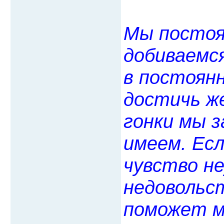
Мы постоя
добиваемся
в постоян
достичь же
гонки мы 
имеем. Ес
чувство н
недовольс
поможет м