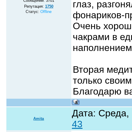
Сообщений:
3701
глаз, разгон
Репутация:
1750
Статус:
Offline
фонариков-пр
Очень хорош
чакрами в ед
наполнением
Вторая медит
только своим
Благодарю ва
Дата: Среда,
Amita
43