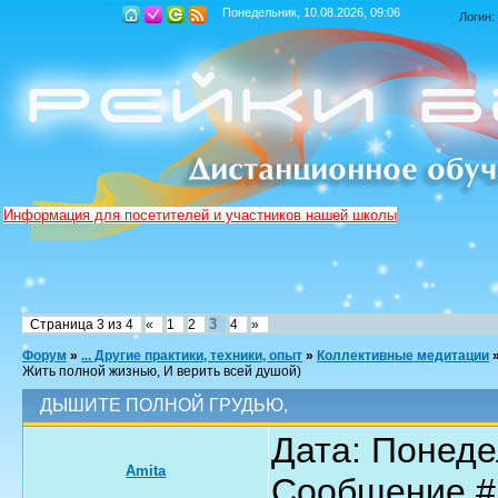
Понедельник, 10.08.2026, 09:06
Логин:
Информация для посетителей и участников нашей школы
3
Страница
3
из
4
«
1
2
4
»
Форум
»
... Другие практики, техники, опыт
»
Коллективные медитации
Жить полной жизнью, И верить всей душой)
ДЫШИТЕ ПОЛНОЙ ГРУДЬЮ,
Дата: Понедел
Amita
Сообщение 