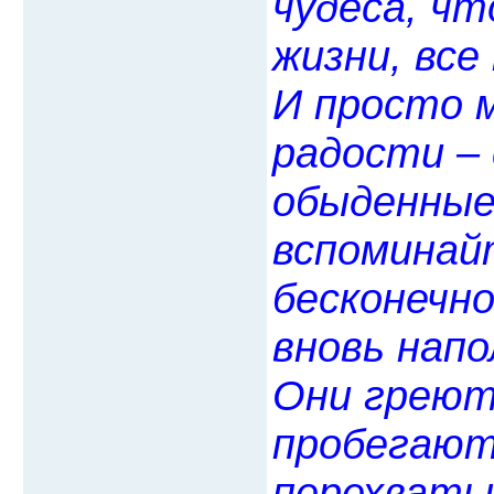
чудеса, чт
жизни, вс
И просто 
радости – 
обыденные
вспоминай
бесконечно
вновь нап
Они греют
пробегают 
перехваты