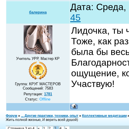
Дата: Среда,
балерина
45
Лидочка, ты
Тоже, как ра
была бы вес
Учитель УРР, Мастер КР
Благодарност
ощущение, ко
Участвую!
Группа: КРУГ МАСТЕРОВ
Сообщений:
7583
Репутация:
1781
Статус:
Offline
Форум
»
... Другие практики, техники, опыт
»
Коллективные медитации
Жить полной жизнью, И верить всей душой)
3
Страница
3
из
4
«
1
2
4
»