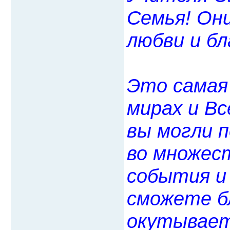
Семья! Он
любви и б
Это самая 
мирах и В
вы могли п
во множес
события и
сможете б
окутывает 