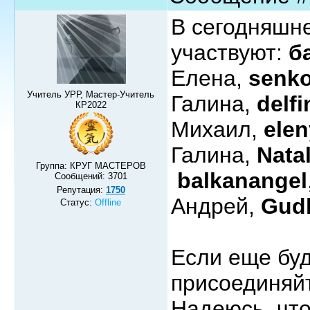
В сегодняшн
участвуют:
б
Елена,
senk
Учитель УРР, Мастер-Учитель
Галина,
delfi
КР2022
Михаил,
ele
Галина,
Nata
Группа: КРУГ МАСТЕРОВ
balkanangel
Сообщений:
3701
Репутация:
1750
Андрей,
Gud
Статус:
Offline
Если еще бу
присоединяй
Надеюсь, что