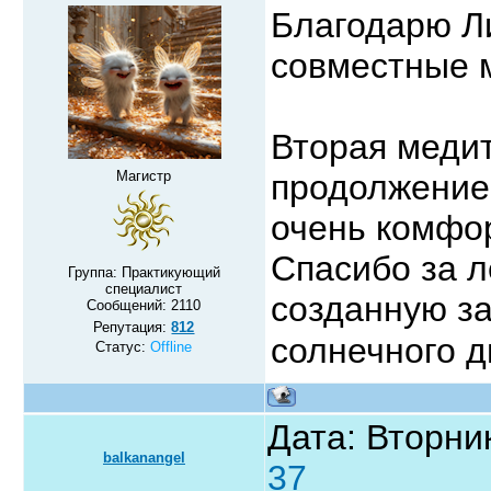
Благодарю Ли
совместные
Вторая медит
Магистр
продолжение
очень комфо
Спасибо за л
Группа: Практикующий
специалист
созданную за
Сообщений:
2110
Репутация:
812
солнечного д
Статус:
Offline
Дата: Вторник
balkanangel
37