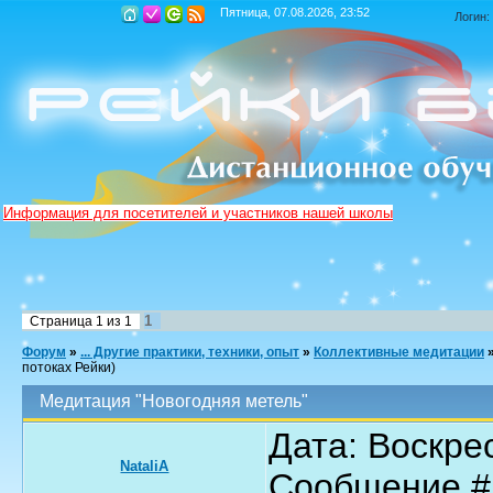
Пятница, 07.08.2026, 23:52
Логин:
Информация для посетителей и участников нашей школы
1
Страница
1
из
1
Форум
»
... Другие практики, техники, опыт
»
Коллективные медитации
потоках Рейки)
Медитация "Новогодняя метель"
Дата: Воскрес
NataliA
Сообщение 