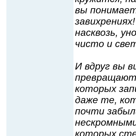
вы понимает
завихрениях
насквозь, ун
чисто и све
И вдруг вы 
превращаютс
которых зап
даже те, ко
почти забыл
нескромными
которых сте