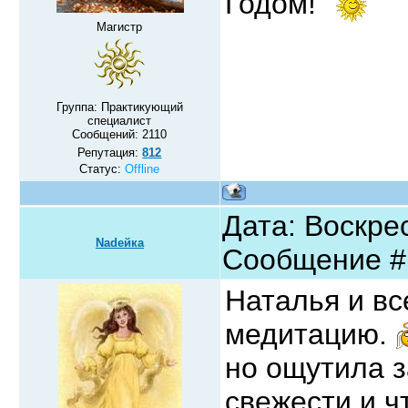
Годом!
Магистр
Группа: Практикующий
специалист
Сообщений:
2110
Репутация:
812
Статус:
Offline
Дата: Воскрес
Nadeйка
Сообщение 
Наталья и вс
медитацию.
но ощутила з
свежести и ч