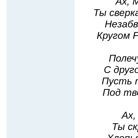
Ах, 
Ты сверк
Незабв
Кругом 
Полеч
С друг
Пусть 
Под тв
Ах,
Ты с
Хлопья