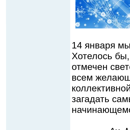
14 января м
Хотелось бы,
отмечен све
всем желающ
коллективной
загадать сам
начинающемс