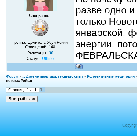
разве одно и
Специалист
только Новог
январской, ф
энергии, пото
Группа: Целитель Усуи Рейки
Сообщений:
148
ФЕВРАЛЬСК
Репутация:
30
Статус:
Offline
Форум
»
... Другие практики, техники, опыт
»
Коллективные медитации
потоках Рейки)
1
Страница
1
из
1
Copyrig