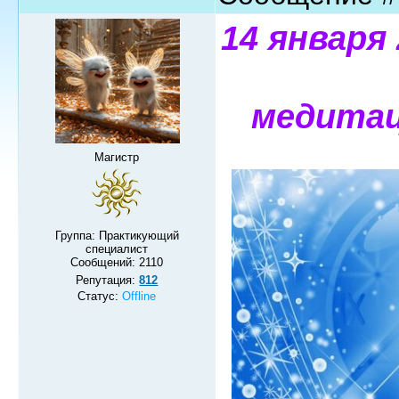
14 января 
медитац
Магистр
Группа: Практикующий
специалист
Сообщений:
2110
Репутация:
812
Статус:
Offline