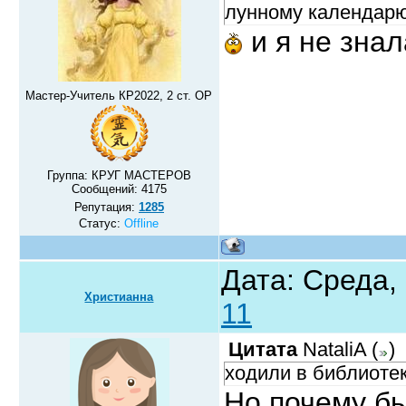
лунному календа
и я не знал
Мастер-Учитель КР2022, 2 ст. ОР
Группа: КРУГ МАСТЕРОВ
Сообщений:
4175
Репутация:
1285
Статус:
Offline
Дата: Среда,
Христианна
11
Цитата
NataliA
(
)
ходили в библиоте
Но почему бы