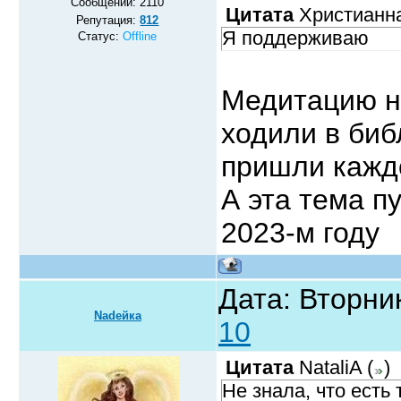
Сообщений:
2110
Цитата
Христианн
Репутация:
812
Я поддерживаю
Статус:
Offline
Медитацию на
ходили в биб
пришли каждо
А эта тема п
2023-м год
Дата: Вторник
Nadeйка
10
Цитата
NataliA
(
)
Не знала, что есть