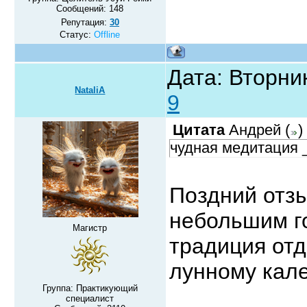
Сообщений:
148
Репутация:
30
Статус:
Offline
Дата: Вторник
NataliA
9
Цитата
Андрей
(
)
чудная медитация 
Поздний отзы
небольшим 
Магистр
традиция отд
лунному ка
Группа: Практикующий
специалист