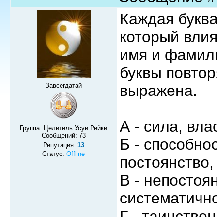
Каждая буква
который влия
имя и фамили
буквы повтор
Завсегдатай
выражена.
А - сила, вла
Группа: Целитель Усуи Рейки
Сообщений:
73
Б - способно
Репутация:
13
Статус:
Offline
постоянство,
В - непостоя
систематично
Г - таинстве