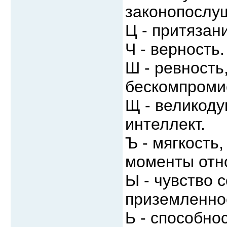
законопослуш
Ц - притязан
Ч - верность.
Ш - ревность
бескомпроми
Щ - великоду
интеллект.
Ъ - мягкость
моменты отн
Ы - чувство 
приземленнос
Ь - способно