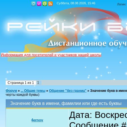
Суббота, 08.08.2026, 15:46
Логин:
Информация для посетителей и участников нашей школы
1
Страница
1
из
1
Форум
»
... Общие темы
»
Общение "без границ"
»
Значение букв в имен
черты каждой буквы)
Значение букв в имени, фамилии или где есть буквы
Дата: Воскрес
4ernov
Сообщение 