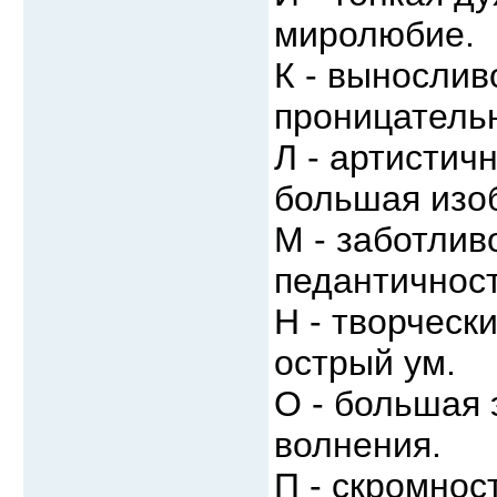
миролюбие.
К - вынослив
проницатель
Л - артистич
большая изо
М - заботлив
педантичност
Н - творческ
острый ум.
О - большая
волнения.
П - скромнос