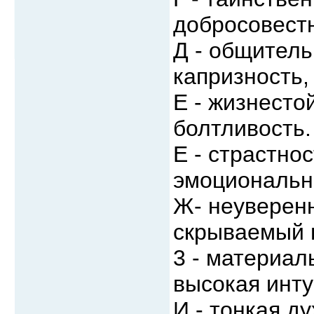
добросовестн
Д - общитель
капризность,
Е - жизнесто
болтливость.
Е - страстно
эмоциональн
Ж- неуверенн
скрываемый 
3 - материал
высокая инту
И - тонкая д