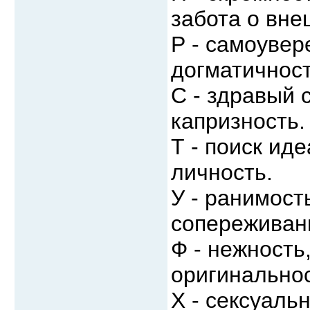
забота о вне
Р - самоувер
догматичност
С - здравый 
капризность.
Т - поиск ид
личность.
У - ранимост
сопереживани
Ф - нежность
оригинальнос
X - сексуаль