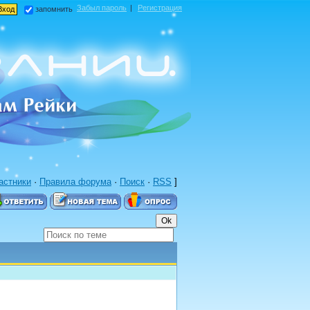
Забыл пароль
|
Регистрация
запомнить
астники
·
Правила форума
·
Поиск
·
RSS
]