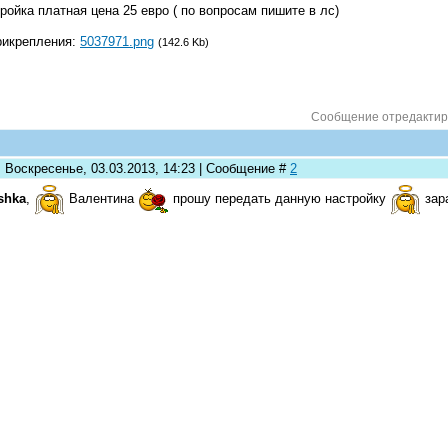
ройка платная цена 25 евро ( по вопросам пишите в лс)
рикрепления:
5037971.png
(142.6 Kb)
Сообщение отредакти
: Воскресенье, 03.03.2013, 14:23 | Сообщение #
2
shka
,
Валентина
прошу передать данную настройку
зар