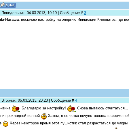
: Понедельник, 04.03.2013, 10:19 | Сообщение #
3
ta-Наташа
, посылаю настройку на энергию Инициация Клеопатры, до во
 Вторник, 05.03.2013, 20:23 | Сообщение #
4
ентина
Благодарю за настройку!
Снова пытаюсь отчитаться... 
ни прохладной волной
Затем, я ее четко почувствовала в форме не
ре
Через некоторое время этот пушистик стал разрастаться до чакры 