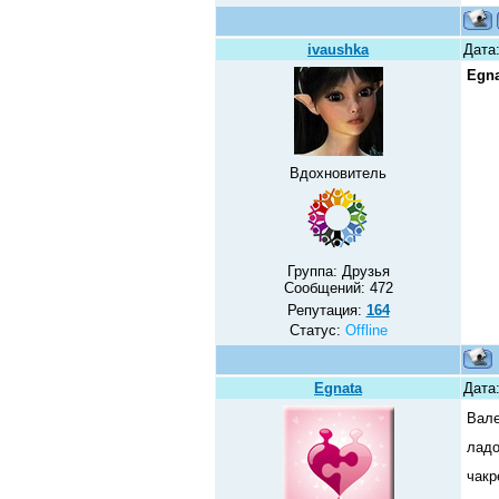
ivaushka
Дата
Egna
Вдохновитель
Группа: Друзья
Сообщений:
472
Репутация:
164
Статус:
Offline
Egnata
Дата:
Вал
ладо
чак