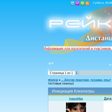
Суббота, 08.08
Информация для посетителей и участников
1
Страница
1
из
1
Форум
»
... Другие практики, техники, опыт
тестовые сеансы)
Инициация Клеопатры
ivaushka
Дата: