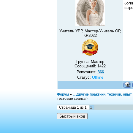
боги
выро
Учитель УРР, Мастер-Учитель ОР,
КР2022
Группа: Мастер
Сообщений:
1422
Репутация:
366
Статус:
Offline
Форум
»
... Другие практики, техники, опыт
тестовые сеансы)
1
Страница
1
из
1