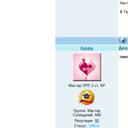
Наст
П
Egnata
Дата
ivau
Мастер УРР, 2 ст. КР
Группа: Мастер
Сообщений:
840
Репутация:
92
Статус:
Offline