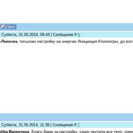
 Суббота, 31.05.2014, 08:44 | Сообщение #
6
-Леночка
, посылаю настройку на энергию Инициация Клеопатры, до вос
 Суббота, 31.05.2014, 11:39 | Сообщение #
7
shka-Валентина
, Благо Дарю за настройку, сразу окутала все тело, оче