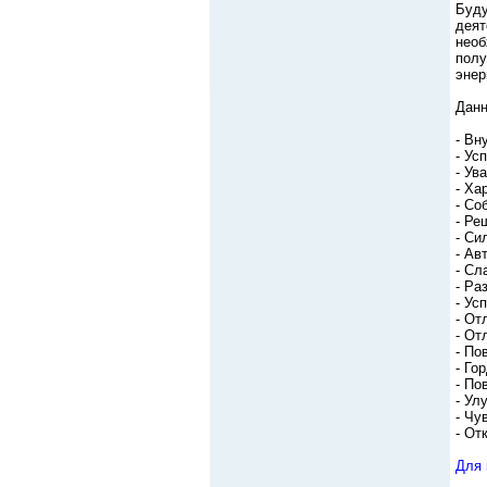
Буду
деят
необ
полу
энер
Данн
- Вн
- Ус
- Ув
- Ха
- Со
- Ре
- Си
- Ав
- Сл
- Ра
- Ус
- От
- От
- По
- Го
- По
- Ул
- Чу
- От
Для 