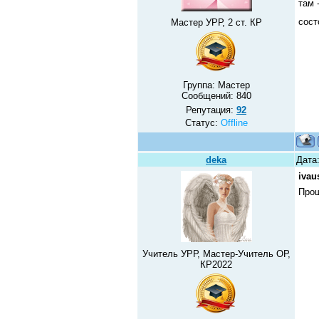
там 
сост
Мастер УРР, 2 ст. КР
Группа: Мастер
Сообщений:
840
Репутация:
92
Статус:
Offline
deka
Дата:
ivau
Прош
Учитель УРР, Мастер-Учитель ОР,
КР2022