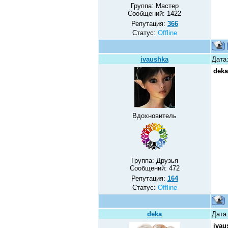
Группа: Мастер
Сообщений:
1422
Репутация:
366
Статус:
Offline
ivaushka
Дата:
deka
Вдохновитель
Группа: Друзья
Сообщений:
472
Репутация:
164
Статус:
Offline
deka
Дата:
ivau