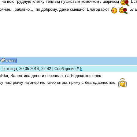
- на всю грудную клетку теплым пушистым комочком / шариком
Ест
ояние,,, забавно.... по доброму, даже смешно! Благодарю!
Бла
 Пятница, 30.05.2014, 22:42 | Сообщение #
5
shka
, Валентина деньги перевела, на Яндекс кошелек.
у настройку на энергию Клеопатры, приму с благодарностью.