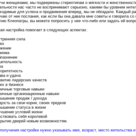
чи женщинами, мы подвержены стереотипам о мягкости и женственности
ельности нас часто не воспринимают серьезно, какими бы уровнем интел
ходимые для успеха и продвижения вперед, мы не обладали. Каждый раз
чаю от нее послания, как если бы она давала мне советы и говорила со
гию Клеопатры, вы можете попросить у нее что-либо или задать ей вопро
ая настройка помогает в следующих аспектах:
утренняя сила
пех
ажение
ризма
блазнение
шительность
ла
торитетность
ава и удача
звитие лидерских качеств
пех в бизнесе
личные торговые навыки
личные организационные навыки
вышение продаж / дохода
рдость за свои корни, своих предков
вышение статуса в жизни
учшение условий жизни
вствовать себя королевой
крытие дверей новым возможностям.
получения настройки нужно указывать имя, возраст, место жительства 