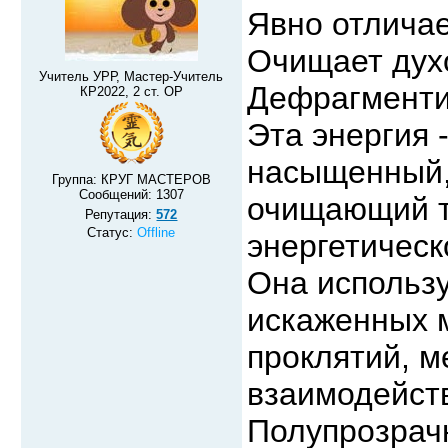
Явно отличае
Очищает дух
Учитель УРР, Мастер-Учитель
Дефрагментир
КР2022, 2 ст. ОР
Эта энергия 
насыщенный,
Группа: КРУГ МАСТЕРОВ
Сообщений:
1307
очищающий т
Репутация:
572
Статус:
Offline
энергетичес
Она использу
искаженных 
проклятий, м
взаимодейст
Полупрозрач