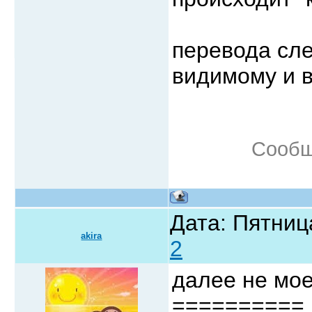
перевода сле
видимому и в
Сообщ
Дата: Пятниц
akira
2
далее не мо
==========