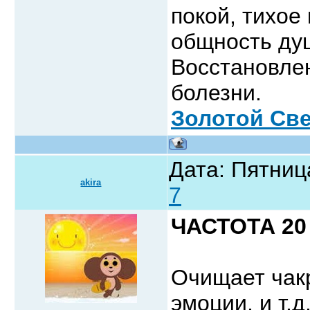
покой, тихое
общность ду
Восстановле
болезни.
Золотой Св
Дата: Пятниц
akira
7
ЧАСТОТА 20 
Очищает чак
эмоции, и т.д