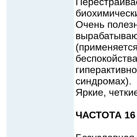
Перестраивае
биохимическ
Очень полезн
вырабатываю
(применяется
беспокойств
гиперактивн
синдромах).
Яркие, четки
ЧАСТОТА 16