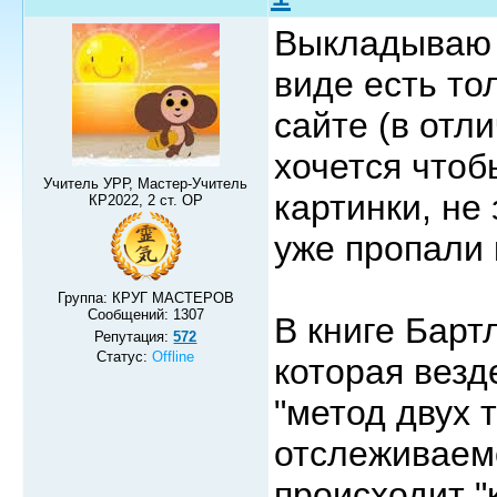
Выкладываю с
виде есть то
сайте (в отли
хочется чтоб
Учитель УРР, Мастер-Учитель
картинки, не
КР2022, 2 ст. ОР
уже пропали 
Группа: КРУГ МАСТЕРОВ
Сообщений:
1307
В книге Барт
Репутация:
572
Статус:
Offline
которая везд
"метод двух 
отслеживаем
происходит "