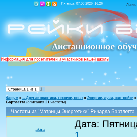
Пятница, 07.08.2026, 16:26
Логин:
Информация для посетителей и участников нашей школы
1
Страница
1
из
1
Форум
»
... Другие практики, техники, опыт
»
Энергии, лучи, настройки
»
Бартлетта
(описания 21 частоты)
Частоты из "Матрицы Энергетики" Ричарда Бартлетта
Дата: Пятниц
akira
1