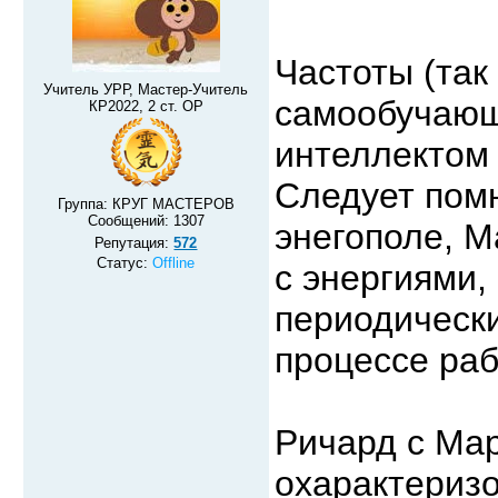
Частоты (так
Учитель УРР, Мастер-Учитель
самообучающ
КР2022, 2 ст. ОР
интеллектом 
Следует помн
Группа: КРУГ МАСТЕРОВ
Сообщений:
1307
энегополе, М
Репутация:
572
Статус:
Offline
с энергиями,
периодически
процессе раб
Ричард с Мар
охарактеризо