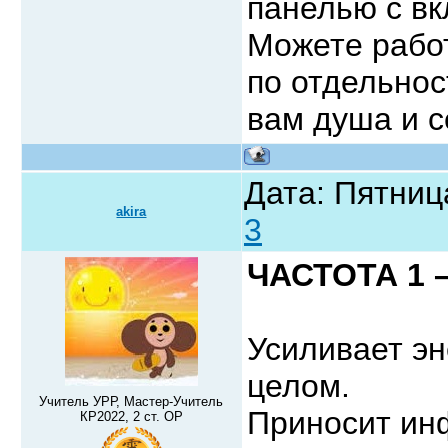
панелью с в
Можете работ
по отдельнос
вам душа и с
Дата: Пятниц
akira
3
ЧАСТОТА 1 –
Усиливает эн
целом.
Учитель УРР, Мастер-Учитель
Приносит ин
КР2022, 2 ст. ОР