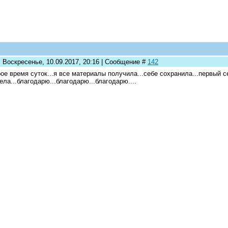
: Воскресенье, 10.09.2017, 20:16 | Сообщение #
142
ое время суток...я все материалы получила...себе сохранила...первый с
ела...благодарю...благодарю...благодарю....