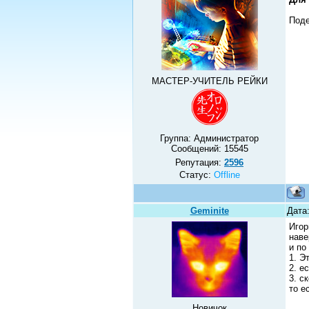
Поде
МАСТЕР-УЧИТЕЛЬ РЕЙКИ
Группа: Администратор
Сообщений:
15545
Репутация:
2596
Статус:
Offline
Geminite
Дата
Игор
наве
и по
1. Э
2. е
3. с
то е
Новичок