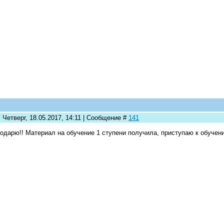
 Четверг, 18.05.2017, 14:11 | Сообщение #
141
одарю!! Материал на обучение 1 ступени получила, приступаю к обуче