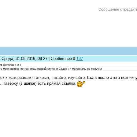
Сообщение отредакт
: Среда, 31.08.2016, 08:27 | Сообщение #
137
та
Geminite
(
)
 у меня вопрос по техникам первой ступени Седен : я материалы не получил
ск к материалам я открыл, читайте, изучайте. Если после этого возникн
. Наверху (в шапке) есть прямая ссылка