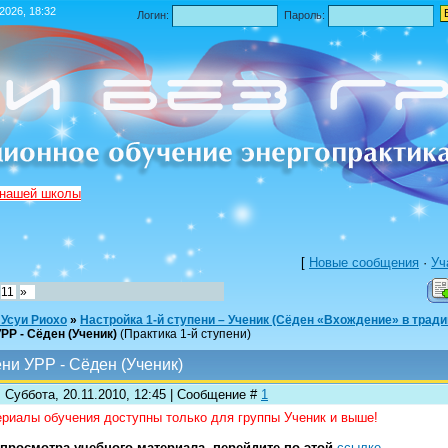
.2026, 18:32
Логин:
Пароль:
 нашей школы
[
Новые сообщения
·
Уч
11
»
 Усуи Риохо
»
Настройка 1-й ступени – Ученик (Сёден «Вхождение» в трад
РР - Сёден (Ученик)
(Практика 1-й ступени)
ни УРР - Сёден (Ученик)
 Суббота, 20.11.2010, 12:45 | Сообщение #
1
риалы обучения доступны только для группы Ученик и выше!
просмотра учебного материала, перейдите по этой
ссылке