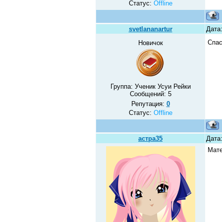
Статус:
Offline
svetlananartur
Дата:
Спас
Новичок
Группа: Ученик Усуи Рейки
Сообщений:
5
Репутация:
0
Статус:
Offline
астра35
Дата:
Мате