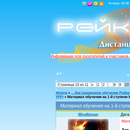
Четверг, 06.08
Информация для посетителей и участников
10
Страница
10
из
11
«
1
2
…
8
9
Форум
»
... Дистанционное обучение Рейки
УРР)
»
Материал обучения на 1-й ступени У
Материал обучения на 1-й ступе
Windblown
Дата:
Мате
Для 