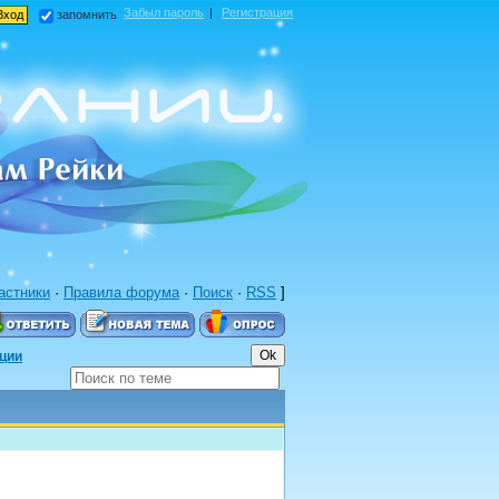
Забыл пароль
|
Регистрация
запомнить
астники
·
Правила форума
·
Поиск
·
RSS
]
иции