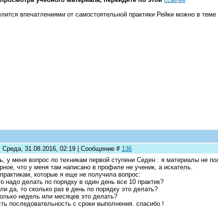
лится впечатлениями от самостоятельной практики Рейки можно в теме
: Среда, 31.08.2016, 02:19 | Сообщение #
136
ь, у меня вопрос по техникам первой ступени Седен : я материалы не по
рное, что у меня там написано в профиле не ученик, а искатель.
 практикам, которые я еще не получила вопрос:
то надо делать по порядку в один день все 10 практик?
сли да, то сколько раз в день по порядку это делать?
колько недель или месяцев это делать?
сть последовательность с сроки выполнения. спасибо !