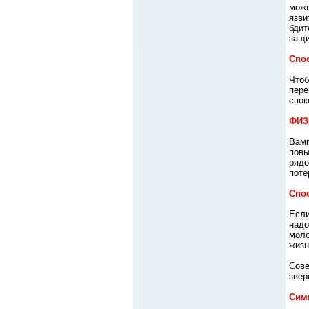
можн
язви
бдит
защи
Спо
Чтоб
пере
спок
ФИЗ
Вамп
повы
рядо
поте
Спо
Если
надо
моло
жизн
Сове
звер
Сим