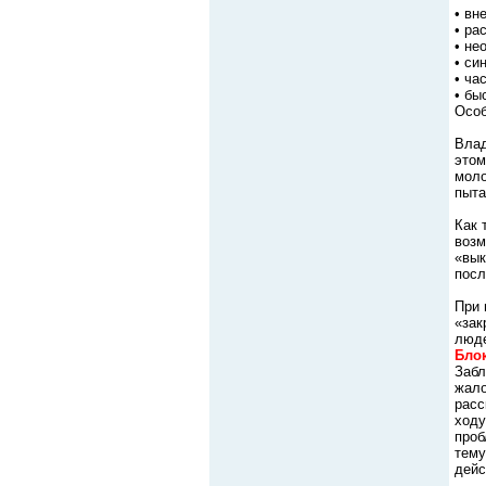
• вн
• ра
• не
• си
• ча
• бы
Особ
Влад
этом
моло
пыта
Как 
возм
«вык
посл
При 
«зак
люде
Бло
Забл
жало
расс
ходу
проб
тему
дейс