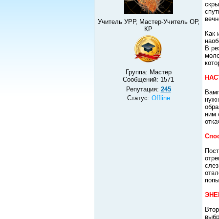
скры
спут
вечн
Учитель УРР, Мастер-Учитель ОР,
КР
Как 
наоб
В ре
моло
кото
Группа: Мастер
НАС
Сообщений:
1571
Репутация:
245
Вамп
Статус:
Offline
нужн
обра
ним 
отка
Спо
Пост
отре
слез
отвл
попы
ЭНЕ
Втор
выбр