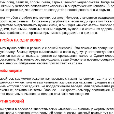
тых обид, зависти, злобы, гнева, страха, вечного недовольства. Когда 
никами, у человека появляются «пробки» в энергетических каналах. В р
ом напряжении, что лишает ее обладателя полноценного сна и отдыха.
итог — сбои в работе внутренних органов. Человек становится раздраж
орот, агрессивным. Положение усугубляется, если люди при этом тяжел
зультате энерговампиру нужны силы, и он будет «высасывать» энергию 
дыми, сильными, полными жизни людьми, буквально «пить» их здоровье
рым «работают» энерговампиры, можно разделить на три типа:
ТРОЙКА НА ОДНУ ВОЛНУ
иру нужно войти в резонанс с вашей энергией. Это похоже на вращение
ую волну. Вампир будет жаловаться на свою судьбу: у него всегда все 
зом он пытается вызвать чувство сопереживания, жалости. Одним слово
состояние. Как только это происходит, ваше биополе мгновенно соединя
чка энергии. Избранная жертва просто тает на глазах.
собы защиты:
арайтесь как можно реже контактировать с таким человеком. Если это 
шенности — как только вам начинают жаловаться на жизнь, уходите в с
ные истории собеседника, не поддерживайте беседу. Или перебивайте р
еченные, позитивные темы. Главное — не давать вампиру опомниться. Т
ток обратить внимание на себя он сам закончит общение.
РГИЯ ЭМОЦИЙ
ой прием в арсенале энергетических «пиявок» — вызвать у жертвы вспл
асываем в пространство большой запас энергии, который вампир тут же 