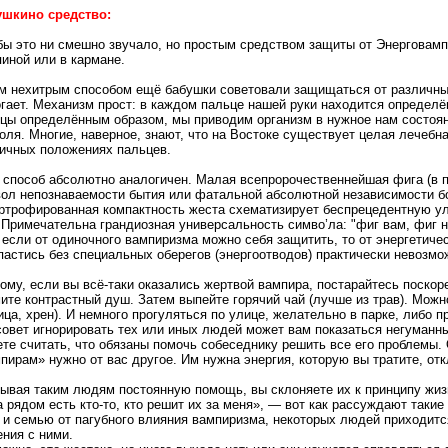
ушкино средство:
бы это ни смешно звучало, но простым средством защиты от Энерговамп
пиной или в кармане.
м нехитрым способом ещё бабушки советовали защищаться от различных
гает. Механизм прост: в каждом пальце нашей руки находится определё
цы определённым образом, мы приводим организм в нужное нам состоян
оля. Многие, наверное, знают, что на Востоке существует целая лечебн
ичных положениях пальцев.
 способ абсолютно аналогичен. Малая всепророчественнейшая фига (в 
ол непознаваемости бытия или фатальной абсолютной независимости бо
ртрофированная компактность жеста схематизирует беспрецедентную ул
 Примечательна грандиозная универсальность симво’ла: "фиг вам, фиг 
 если от одиночного вампиризма можно себя защитить, то от энергетичес
спастись без специальных оберегов (энергоотводов) практически невозмо
ому, если вы всё-таки оказались жертвой вампира, постарайтесь поскор
ите контрастный душ. Затем выпейте горячий чай (лучше из трав). Можно
ица, хрен). И немного прогуляться по улице, желательно в парке, либо 
совет игнорировать тех или иных людей может вам показаться негуман
те считать, что обязаны помочь собеседнику решить все его проблемы.
пирам» нужно от вас другое. Им нужна энергия, которую вы тратите, отк
ывая таким людям постоянную помощь, вы склоняете их к принципу жиз
а рядом есть кто-то, кто решит их за меня», — вот как рассуждают таки
 и семью от пагубного влияния вампиризма, некоторых людей приходится
ния с ними.