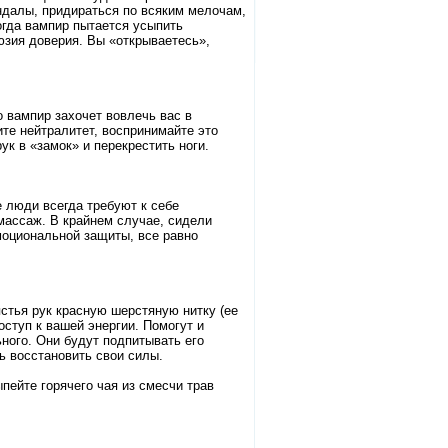
ндалы, придираться по всяким мелочам,
огда вампир пытается усыпить
люзия доверия. Вы «открываетесь»,
о вампир захочет вовлечь вас в
те нейтралитет, воспринимайте это
к в «замок» и перекрестить ноги.
 люди всегда требуют к себе
массаж. В крайнем случае, сидели
моциональной защиты, все равно
ястья рук красную шерстяную нитку (ее
доступ к вашей энергии. Помогут и
ного. Они будут подпитывать его
ь восстановить свои силы.
ейте горячего чая из смесчи трав