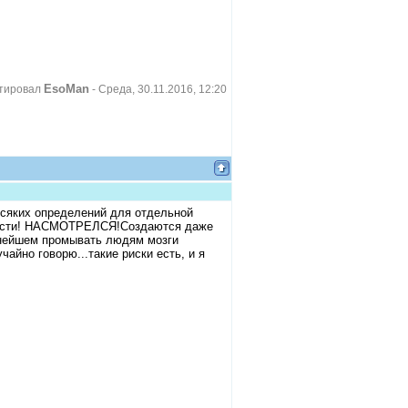
EsoMan
тировал
-
Среда, 30.11.2016, 12:20
 всяких определений для отдельной
жности! НАСМОТРЕЛСЯ!Создаются даже
ьнейшем промывать людям мозги
айно говорю...такие риски есть, и я