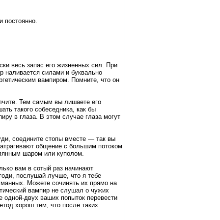
и постоянно.
ки весь запас его жизненных сил. При
сор наливается силами и буквально
ргетическим вампиром. Помните, что он
олчите. Тем самым вы лишаете его
ать такого собеседника, как бы
ру в глаза. В этом случае глаза могут
ди, соедините стопы вместе — так вы
 затрагивают общение с большим потоком
клянным шаром или куполом.
лько вам в сотый раз начинают
годи, послушай лучше, что я тебе
уманных. Можете сочинять их прямо на
етический вампир не слушал о чужих
е одной-двух ваших попыток перевести
метод хорош тем, что после таких