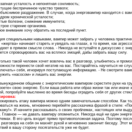
езапная усталость и непонятная сонливость;
стущее беспричинное чувство тревоги;
объяснимое раздражение. В случае, когда энерговампир находится с вам
ндром хронической усталости;
стые болезни, снижение иммунитета;
строе старение организма.
ое внимание хочу обратить на последний пункт.
ея специальными навыками, вампир может забрать у человека практичес
 «жертва» начинает стареть и увядать на глазах, в то время, как агрес
деет в прямом смысле слова. - Никогда не вступайте в дискуссию с эне
ется спровоцировать вас на всплеск эмоций, дабы забрать вашу силу.
только такой человек хочет вовлечь вас в разговор, улыбнитесь и пром
ожности перенести свой негатив на вас. Постарайтесь научиться не слуш
лючать» себя, игнорируя поступающую информацию. - Не смотрите вампи
ужить «насосом» и лишить вас энергии.
вынужденном общении с энергетическим вампиром скрестите руки на гру
роете» свою энергию. Если ваша работа или образ жизни так или иначе
й, попробуйте мысленно во время беседы оградить себя от других сте
кировка:
окировать атаку вампира можно одним замечательным способом. Как то
ваться на жизнь, мгновенно перебейте рассказчика фразой в стиле: «По
кажу!». И начните рассказывать о своих проблемах, настоящих или выд
. Главное — не давать вампиру опомниться. Никогда ещё ни один энерг
лемах. В его цель входит прямо противоположная задача. Поэтому посл
 разговора на себя он махнёт рукой и мгновенно закончит беседу. Этот 
твий в вашу сторону посягательств уже не будет.