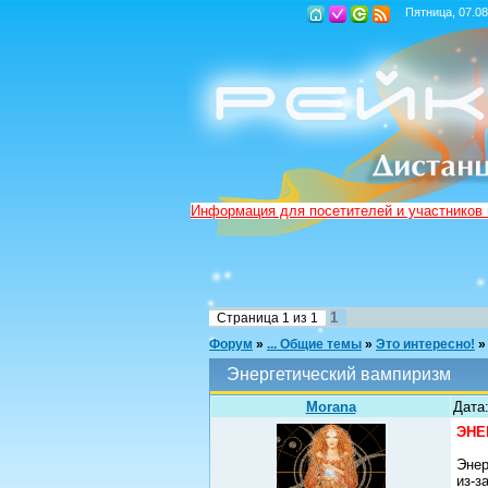
Пятница, 07.08
Информация для посетителей и участников
1
Страница
1
из
1
Форум
»
... Общие темы
»
Это интересно!
»
Энергетический вампиризм
Morana
Дата:
ЭНЕ
Энер
из-з