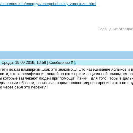
//esoterics.info/energiya/energeticheskiy-vampirizm.html
Сообщение отредак
: Среда, 19.09.2018, 13:58 | Сообщение #
5
гетический вампиризм...как это знакомо...! Это навешивание ярлыков и
ости, это классификация людей по категориям социальной принадле
ы которые завлекают людей при"помощи" Рэйки , для того чтобы в дал
деленным образом, навязывая определенное мировоззрение!я это не случ
о через себя это пережил!