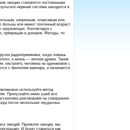
такие эмоции становятся постоянными
езультате нервная система находится в
ительным, капризным, плаксивым или,
о больны или имеют почтенный возраст.
у окружающих. Контактируя с
, превращая в доноров. Методы, по
 ручки радиоприемника, когда ловишь
плохо, а жизнь — вечная драма. Таким
м, настроить человека на одинаковое с
ется с биополем вампира, и начинается
невозможно используйте метод
ебя. Пропускайте мимо ушей все
ассказчика разговорами на совершенно
огда после нескольких неудачных
еск эмоций. Проявляя эмоции, мы
поглощает. И будет стараться как