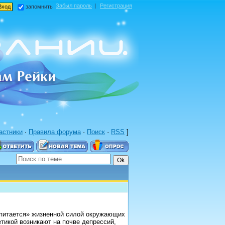
Забыл пароль
|
Регистрация
запомнить
астники
·
Правила форума
·
Поиск
·
RSS
]
«питается» жизненной силой окружающих
етикой возникают на почве депрессий,