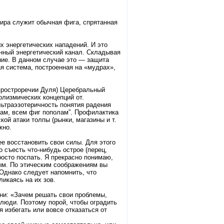
ира служит обычная фига, спрятанная
 энергетических нападений. И это
нный энергетический канал. Складывая
ие. В данном случае это — защита
ая система, построенная на «мудрах»,
простроречии Дуля) Церебральный
лизмических концепций от.
ьтраэзотеричность понятия радения
нам, всем фиг пополам”. Профилактика
кой атаки толпы (рынки, магазины и т.
жно.
ее восстановить свои силы. Для этого
 съесть что-нибудь острое (перец,
просто поспать. Я прекрасно понимаю,
ным. По этическим соображениям вы
 Однако следует напомнить, что
ликаясь на их зов.
ни: «Зачем решать свои проблемы,
е люди. Поэтому порой, чтобы оградить
 избегать или вовсе отказаться от