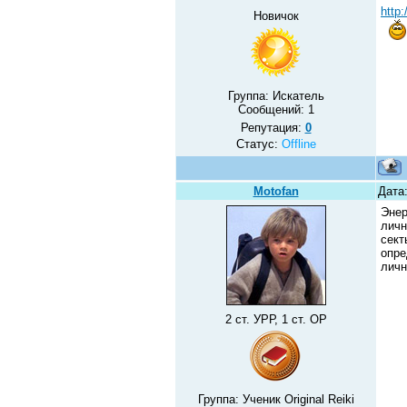
http:
Новичок
Группа: Искатель
Сообщений:
1
Репутация:
0
Статус:
Offline
Motofan
Дата
Энер
личн
сект
опре
личн
2 ст. УРР, 1 ст. ОР
Группа: Ученик Original Reiki