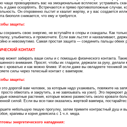
о чаще провоцировать вас на эмоциональные всплески: устраивать ска
ть и даже оскорблять. Встречаются и прямо противоположные случаи, к
ельность. Он откровенно льстит и хвалит жертву, и у вас создается ил
та биополя снижается, что ему и требуется.
собы защиты:
ы сохранить свою энергию, не вступайте в споры и скандалы. Как тольк
палку, улыбнитесь и промолчите. Если вам льстят и нахваливают, держи
ойно и невозмутимо. Самая простая защита — соединить пальцы обеих ру
ИЧЕСКИЙ КОНТАКТ
ир может забирать ваши силы и с помощью физического контакта. Такие
шенного внимания. Просят, чтобы их гладили, держали за руку, делали 
м с кроватью и как можно ближе. И если даже вы овладеете техникой э
ряете силы через телесный контакт с вампиром.
собы защиты:
 это дорогой вам человек, за которым надо ухаживать, повяжите на зап
 просто обмотать и закрутить, а не завязывать на узел). Это перекроет 
дые комнатные растения, которые можно разместить около кровати боль
енной силой. Если вы все-таки оказались жертвой вампира, постарайтес
ршите небольшую пешую прогулку, затем примите контрастный душ и вып
обоя, крапивы и корня девясила с 1 ч.л. меда.
птомы энергетического нападения: