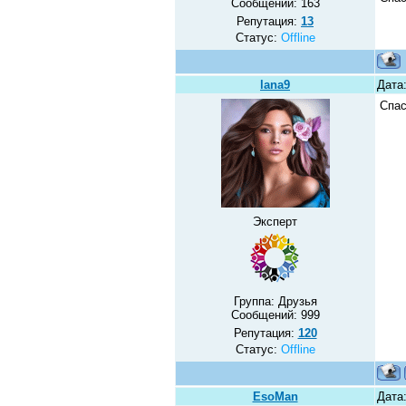
Сообщений:
163
Репутация:
13
Статус:
Offline
lana9
Дата:
Спас
Эксперт
Группа: Друзья
Сообщений:
999
Репутация:
120
Статус:
Offline
EsoMan
Дата: