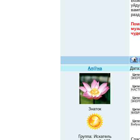
Возм
уйду
вамп
разд
Помн
муз
чуде
Ал@на
Дата:
Цита
ЭНЕРГ
Цита
НАСТ
Цита
ЭНЕР
Знаток
Цита
ФИЗИ
Цита
Бабуш
Группа: Искатель
Спас