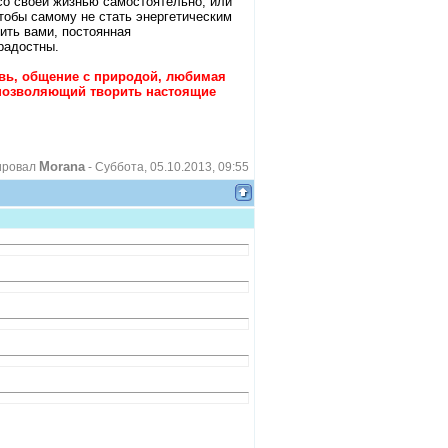
 со своей жизнью самостоятельно, или
чтобы самому не стать энергетическим
ить вами, постоянная
радостны.
овь, общение с природой, любимая
позволяющий творить настоящие
Morana
ировал
-
Суббота, 05.10.2013, 09:55