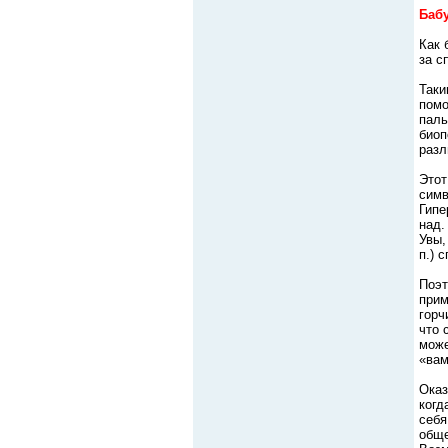
Баб
Как 
за с
Таки
помо
паль
биоп
разл
Этот
симв
Гипе
над.
Увы,
п.) 
Поэт
прим
горч
что 
може
«вам
Оказ
когд
себя
обще