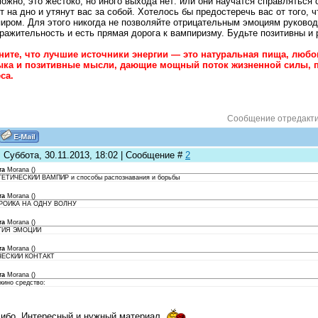
ожно, это жестоко, но иного выхода нет: или они научатся справляться
т на дно и утянут вас за собой. Хотелось бы предостеречь вас от того, 
иром. Для этого никогда не позволяйте отрицательным эмоциям руковод
ражительность и есть прямая дорога к вампиризму. Будьте позитивны и 
ите, что лучшие источники энергии — это натуральная пища, люб
ыка и позитивные мысли, дающие мощный поток жизненной силы, 
са.
Сообщение отредакт
 Суббота, 30.11.2013, 18:02 | Сообщение #
2
та
Morana
(
)
ЕТИЧЕСКИЙ ВАМПИР и способы распознавания и борьбы
та
Morana
(
)
РОЙКА НА ОДНУ ВОЛНУ
та
Morana
(
)
ГИЯ ЭМОЦИЙ
та
Morana
(
)
ЧЕСКИЙ КОНТАКТ
та
Morana
(
)
кино средство:
ибо. Интересный и нужный материал.