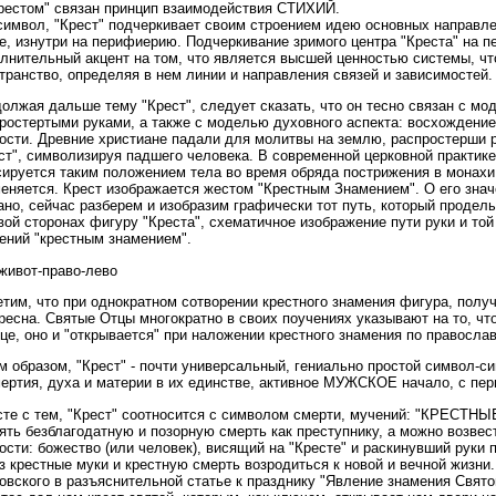
рестом" связан принцип взаимодействия СТИХИЙ.
символ, "Крест" подчеркивает своим строением идею основных направлен
е, изнутри на перифиерию. Подчеркивание зримого центра "Креста" на п
лнительный акцент на том, что является высшей ценностью системы, чт
транство, определяя в нем линии и направления связей и зависимостей.
олжая дальше тему "Крест", следует сказать, что он тесно связан с мод
ростертыми руками, а также с моделью духовного аспекта: восхождение 
ости. Древние христиане падали для молитвы на землю, распростерши 
ст", символизируя падшего человека. В современной церковной практик
ируется таким положением тела во время обряда пострижения в монахи
еняется. Крест изображается жестом "Крестным Знамением". О его знач
ано, сейчас разберем и изобразим графически тот путь, который проделы
вой сторонах фигуру "Креста", схематичное изображение пути руки и той
ений "крестным знамением".
живот-право-лево
тим, что при однократном сотворении крестного знамения фигура, полу
ресна. Святые Отцы многократно в своих поучениях указывают на то, чт
це, оно и "открывается" при наложении крестного знамения по православ
м образом, "Крест" - почти универсальный, гениально простой символ-си
ертия, духа и материи в их единстве, активное МУЖСКОЕ начало, с пер
те с тем, "Крест" соотносится с символом смерти, мучений: "КРЕСТНЫ
ять безблагодатную и позорную смерть как преступнику, а можно возвес
ости: божество (или человек), висящий на "Кресте" и раскинувший руки 
з крестные муки и крестную смерть возродиться к новой и вечной жизни
овского в разъяснительной статье к празднику "Явление знамения Свято