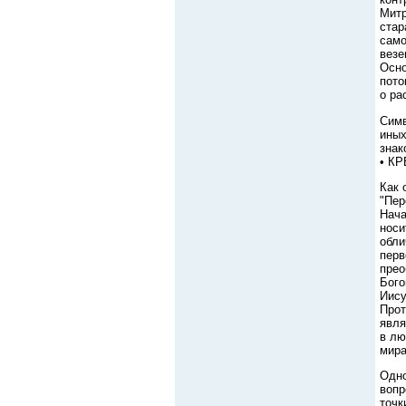
Митр
стар
само
везе
Осно
пото
о ра
Симв
иных
знак
• КР
Как 
"Пер
Нача
носи
обли
перв
прео
Бого
Иису
Прот
явля
в лю
мира
Одно
вопр
точк