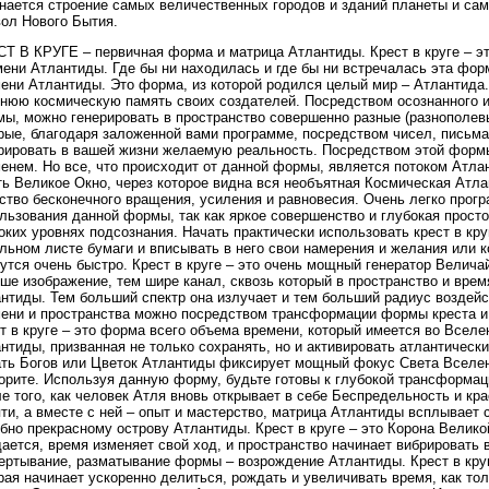
нается строение самых величественных городов и зданий планеты и са
ол Нового Бытия.
Т В КРУГЕ – первичная форма и матрица Атлантиды. Крест в круге – э
ени Атлантиды. Где бы ни находилась и где бы ни встречалась эта форм
ени Атлантиды. Это форма, из которой родился целый мир – Атлантида
нюю космическую память своих создателей. Посредством осознанного 
ы, можно генерировать в пространство совершенно разные (разнополевы
рые, благодаря заложенной вами программе, посредством чисел, письма
рировать в вашей жизни желаемую реальность. Посредством этой форм
енем. Но все, что происходит от данной формы, является потоком Атлант
ть Великое Окно, через которое видна вся необъятная Космическая Атла
ство бесконечного вращения, усиления и равновесия. Очень легко прог
льзования данной формы, так как яркое совершенство и глубокая прост
оких уровнях подсознания. Начать практически использовать крест в круг
льном листе бумаги и вписывать в него свои намерения и желания или 
утся очень быстро. Крест в круге – это очень мощный генератор Велич
ше изображение, тем шире канал, сквозь который в пространство и врем
нтиды. Тем больший спектр она излучает и тем больший радиус воздейс
ени и пространства можно посредством трансформации формы креста и 
т в круге – это форма всего объема времени, который имеется во Вселен
нтиды, призванная не только сохранять, но и активировать атлантически
ть Богов или Цветок Атлантиды фиксирует мощный фокус Света Вселенн
орите. Используя данную форму, будьте готовы к глубокой трансформац
е того, как человек Атля вновь открывает в себе Беспредельность и кр
ти, а вместе с ней – опыт и мастерство, матрица Атлантиды всплывает 
бно прекрасному острову Атлантиды. Крест в круге – это Корона Велико
ается, время изменяет свой ход, и пространство начинает вибрировать 
ертывание, разматывание формы – возрождение Атлантиды. Крест в круг
рая начинает ускоренно делиться, рождать и увеличивать время, как то