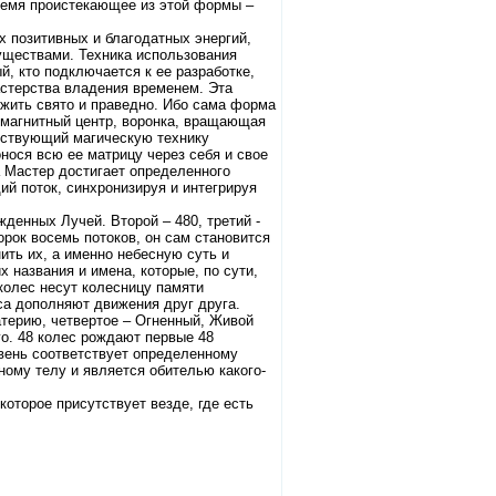
время проистекающее из этой формы –
х позитивных и благодатных энергий,
уществами. Техника использования
, кто подключается к ее разработке,
стерства владения временем. Эта
 жить свято и праведно. Ибо сама форма
 магнитный центр, воронка, вращающая
нствующий магическую технику
нося всю ее матрицу через себя и свое
 Мастер достигает определенного
й поток, синхронизируя и интегрируя
денных Лучей. Второй – 480, третий -
орок восемь потоков, он сам становится
ить их, а именно небесную суть и
х названия и имена, которые, по сути,
 колес несут колесницу памяти
са дополняют движения друг друга.
атерию, четвертое – Огненный, Живой
о. 48 колес рождают первые 48
овень соответствует определенному
сному телу и является обителью какого-
которое присутствует везде, где есть