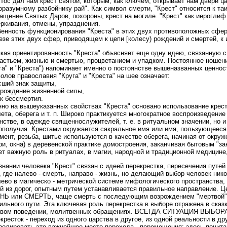
тос дал нам крест святой, которым, как ключем, открывает нам двери ца
оразумному разбойнику рай". Как символ смерти, "Крест" относится к та
ащение Святых Даров, похороны, крест на могиле. "Крест" как иероглиф 
ркивания, отмены, упразднения.
енность функционирования "Креста" в этих двух противоположных сфер
езе этих двух сфер, приводящем к цепи [колесу) рождений и смертей, к
кая ориентированность "Креста" объясняет еще одну идею, связанную с
астьем, жизнью и смертью, процветанием и упадком. Постоянное ношени
га" и "Креста") напоминает именно о постоянстве вышеназванных ценно
олов православия "Круга" и "Креста" на шее означает:
сший знак защиты,
зрождение жизненной силы,
ак бессмертия.
но на вышеуказанных свойствах "Креста" основано использование креста
ета, оберега и т. п. Широко практикуется многократное воспроизведение
нстве, в одежде священнослужителей, т. е. в ритуальном значении, но 
ополучия. Крестами окружается сакральное имя или имя, пользующеес
мент, резьба, шитье используются в качестве оберега, начиная от окру
ри, окна) в деревенской практике домостроения, заканчивая бытовым "за
ет важную роль в ритуалах, в магии, народной и традиционной медицине,
знании человека "Крест" связан с идеей перекрестка, пересечения путей 
, где налево - смерть, направо - жизнь, но делающий выбор человек нико
лево в магическо - метрической системе мифологического пространства,
й из дорог, опытным путем устанавливается правильное направление. Ц
Ь или СМЕРТЬ, чаще смерть с последующим возрождением "мертвой" и 
ильного пути. Эта ключевая роль перекрестка в выборе отражена в сказк
овом поведении, молитвенных обращениях. ВСЕГДА СИТУАЦИЯ ВЫБ
кресток - переход из одного царства в другое, из одной реальности в др
ролировать это важнейшее место перехода - перемещения: здесь почита