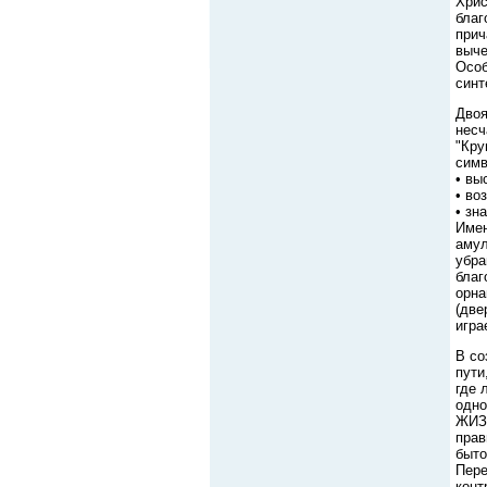
Хрис
благ
прич
выче
Особ
синт
Двоя
несч
"Кру
симв
• вы
• во
• зн
Имен
амул
убра
благ
орна
(две
игра
В со
пути
где 
одно
ЖИЗН
прав
быт
Пере
конт