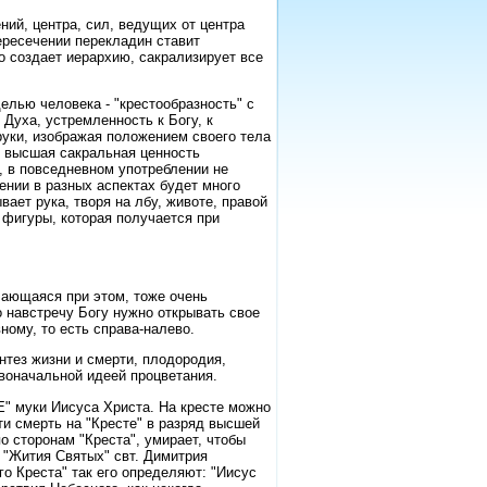
ий, центра, сил, ведущих от центра
ересечении перекладин ставит
о создает иерархию, сакрализирует все
елью человека - "крестообразность" с
Духа, устремленность к Богу, к
руки, изображая положением своего тела
е высшая сакральная ценность
, в повседневном употреблении не
ении в разных аспектах будет много
вает рука, творя на лбу, животе, правой
 фигуры, которая получается при
чающаяся при этом, тоже очень
о навстречу Богу нужно открывать свое
ному, то есть справа-налево.
нтез жизни и смерти, плодородия,
воначальной идеей процветания.
Е" муки Иисуса Христа. На кресте можно
ти смерть на "Кресте" в разряд высшей
по сторонам "Креста", умирает, чтобы
. "Жития Святых" свт. Димитрия
го Креста" так его определяют: "Иисус