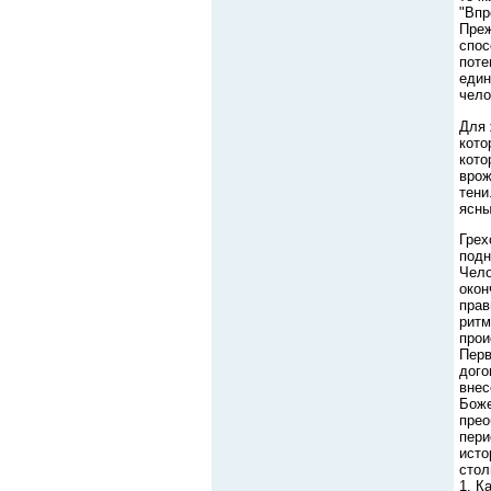
"Впр
Преж
спос
поте
един
чело
Для 
кото
кото
врож
тени
ясны
Грех
подн
Чело
окон
прав
ритм
прои
Перв
дого
внес
Боже
прео
пери
исто
стол
1. К