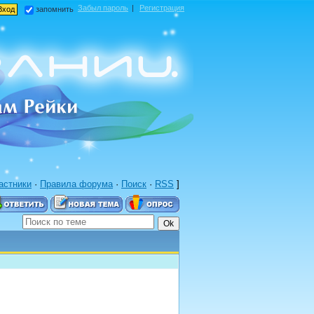
Забыл пароль
|
Регистрация
запомнить
астники
·
Правила форума
·
Поиск
·
RSS
]