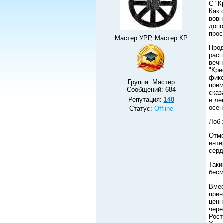
С "К
Как 
вовн
допо
прос
Мастер УРР, Мастер КР
Прод
расп
вечн
"Кре
фикс
Группа: Мастер
прим
Сообщений:
684
сказ
Репутация:
140
и ле
осен
Статус:
Offline
Лоб-
Отме
инте
серд
Таки
бесм
Вмес
прин
ценн
чере
Рост