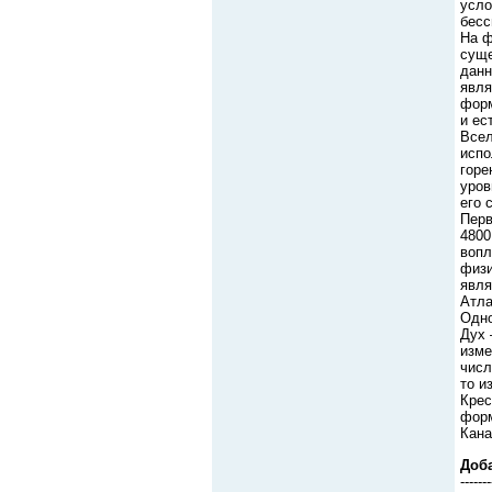
усло
бесс
На ф
суще
данн
явля
форм
и ес
Всел
испо
горе
уров
его 
Перв
4800
вопл
физи
явля
Атла
Одно
Дух 
изме
числ
то и
Крес
форм
Кана
Доб
-------