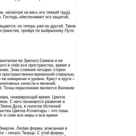
в, несмотря на весь его тяжкий труд).
о. Господь обеспечивает его защитой,
ащается; но теперь уже он другой. Таков
остранстве, пройдя по выбранному Пути.
ранителем ее Зрелого Семени и ее
го в себя все пространства, время и
ению. Знак слияния четырех сторон
ти пространственно-временной спиралью,
 ее измерения и уровни. Крест в круге –
озитивных качеств и явлений,
. Точка пересечения является Великим
 мира, генерирующей время. Цветок
ни. С него начинается развитие и
Звена Духа, в полотне Истинной
анства Цветка Атлантиды – это лишь
т в себе все миры и все время
Энергии. Любая форма, вписанная в
ге – печать Творца. С этой формы