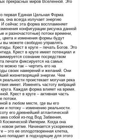
мых прекрасных миров Вселенной. Это
то первая Единая Цельная Форма
а, она всегда излучает энергию
. И сейчас эта форма воспламеняет
изменения конфигурации рисунка данной
е и разночастотные) потоки времени,
, цвета и изменения формы будут
ы вы можете свободно управлять
иды. Крест в круге – печать Богов. Это
нтида. Крест в круге имеет потенциал и
раммируется сознание посредством
ота печати фиксируется на самых
е можно так – чертить его на
коды своих намерений и желаний. Они
айшей жизнетворящей энергии. Чем
я реальности проистекает могучая река
твия имеет. Изменять частоту вибраций
круга. Каждая форма влияет на время.
ной. Крест в круге – активная часть
е потоки.
ой в любом месте, где вы его
ии и потоку – изменению реальности.
асоту его древнейшей атлантической
сама собой из-под Вод Забвения,
й Космической Империи. Когда она
в новом ритме. Начинается ускоренное
е – это ее оплодотворенная клетка,
лько попадает в подходящие для этого