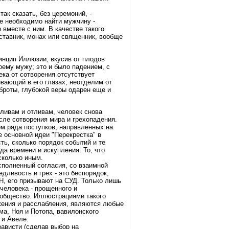
ак сказать, без церемоний, -
е необходимо найти мужчину -
вместе с ним. В качестве такого
ставник, монах или священник, вообще
инцип Иллюзии, вкусив от плодов
оему мужу; это и было падением, с
ека от сотворения отсутствует
ивающий в его глазах, неотделим от
броты, глубокой веры одарен еще и
иливам и отливам, человек снова
осле сотворения мира и грехопадения.
ом ряда поступков, направленных на
 основной идеи "Перекрестка" в
ть, сколько порядок событий и те
да времени и искупления. То, что
сколько иным.
сполненный согласия, со взаимной
дливость и грех - это беспорядок,
Н, его призывают на СУД. Только лишь
человека - прощенного и
сообщество. Иллюстрациями такого
жения и расслабления, являются любые
а, Ноя и Потопа, вавилонского
 и Авеле:
зависти (сделав выбор на