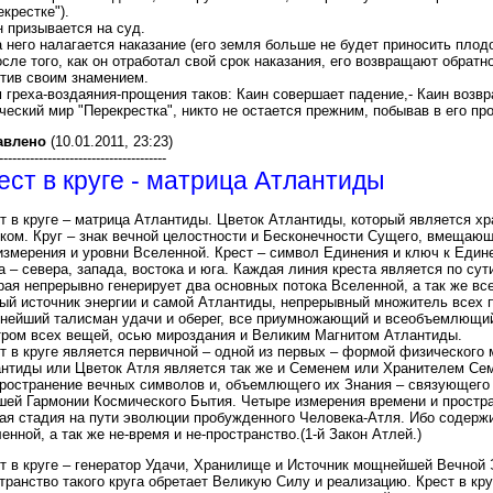
екрестке").
н призывается на суд.
а него налагается наказание (его земля больше не будет приносить плодо
осле того, как он отработал свой срок наказания, его возвращают обратн
тив своим знамением.
 греха-воздаяния-прощения таков: Каин совершает падение,- Каин возвр
ческий мир "Перекрестка", никто не остается прежним, побывав в его пр
авлено
(10.01.2011, 23:23)
--------------------------------------
ест в круге - матрица Атлантиды
т в круге – матрица Атлантиды. Цветок Атлантиды, который является х
ком. Круг – знак вечной целостности и Бесконечности Сущего, вмещающе
измерения и уровни Вселенной. Крест – символ Единения и ключ к Един
а – севера, запада, востока и юга. Каждая линия креста является по су
рая непрерывно генерирует два основных потока Вселенной, а так же все
ый источник энергии и самой Атлантиды, непрерывный множитель всех п
нейший талисман удачи и оберег, все приумножающий и всеобъемлющий
ром всех вещей, осью мироздания и Великим Магнитом Атлантиды.
т в круге является первичной – одной из первых – формой физического
нтиды или Цветок Атля является так же и Семенем или Хранителем Семе
ространение вечных символов и, объемлющего их Знания – связующего 
ей Гармонии Космического Бытия. Четыре измерения времени и простр
ая стадия на пути эволюции пробужденного Человека-Атля. Ибо содержи
енной, а так же не-время и не-пространство.(1-й Закон Атлей.)
т в круге – генератор Удачи, Хранилище и Источник мощнейшей Вечной 
транство такого круга обретает Великую Силу и реализацию. Крест в кру