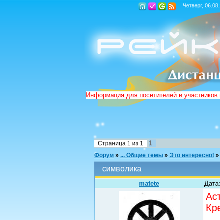
Четверг, 06.08
Информация для посетителей и участников
1
Страница
1
из
1
Форум
»
... Общие темы
»
Это интересно!
»
символика
matete
Дата:
Ас
Кр