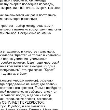
рствия Небесного, как некогда
инству смерти: последняя исповедь,
смерти, личная печать смерти, как знак
ах заключается как раз в постоянном
 их взаимопроникновению.
 крестом - выбор между счастьем и
е креста нательно вокруг шеи (аналогия
стей выбора. Соединение основных
 в гаданиях, в качестве талисмана,
 символа "Креста" не только в храмовом
и с целью усиления, увеличения
я особым почетом. Еще чаще крестовый
жения крестами всех выходов из дома
крещиванием" рта при зевке. "Крест"
 гаданиях, в быту.
(энергетических потоков), развилки
гда определенно не знает, где право и
 построенного крестом. Только пройдя по
еной правильности выбора становится
"живой" водой, а далее - выбор
ах, героических эпосах, заговорах,
ОРА ОЗНАЧАЕТ ПЕРЕКРЕСТОК.
угую. И добро, и зло пытаются
ют Иисуса Христа, Гермеса, Меркурия,