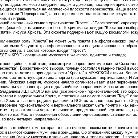
у, но здесь же место свидания ведьм и демонов, последний приют само
ающихся закрепиться на магической плоскости перекрестка. Чаще всего 
м понятии "Перекрестка", а на его реальном положительном результате: 
ние, выигрыш.
вной сакральный символ христианства "Крест" - "Перекресток" характер
ков (знаний...), влившихся в него. В христианстве идея "Крестного выбо
спятии Иисуса Христа. Эти сюжеты подчеркивают общую космологическу
олическая роль "Креста" не может быть понята в мифологических, рели
 системах без учета трансформированных и специализированных образов
овых фигур, в состав которых входит "Крест":
ЕСТ и КРУГ - соединение мужского и женского, единство и триада;
относящийся к этой теме, рассмотрим вопрос: почему распяли Сына Бога
екрестка", Божественного выбора, почему состоялся именно такой выбо
ло ответа лежит в принадлежности "Креста" к МУЖСКОЙ стихии. Вспомн
тель соответствующего типа энергии (все мужское - вертикальное). И А
чии. Мужская энергия, мужское начало организовывает, дает первонача
оначальную концентрацию с дальнейшим направлением развития процесс
бладанием ЖЕНСКОГО начала (все женское - горизонтальное): это хоро
матери в зодиакальном Круге, в соотношении самого понятия "Круг" с ж
са Христа: зачали, родили, распяли, а ВСЕ остальное пространство Зо
иворечие горизонтального и вертикального может быть понято и как еди
ется горизонтальная черта, и вечности, представленной вертикалью, п
бой точке. Место пересечения обеих линий одновременно становится ис
 во всех четырех направлениях.
й из важнейших тем, которая, в свою очередь, оказывается ключем к о
ос взаимоотношений мужчины и женщины. Об отношениях между мужчин
и зрения (между мужским и женским началами, типами энергии...) преде