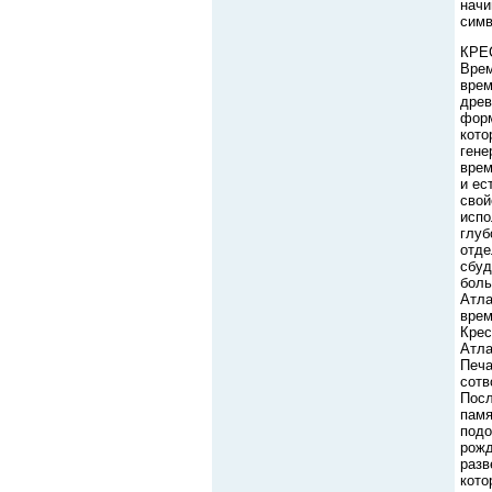
начи
симв
КРЕС
Врем
врем
древ
форм
кото
гене
врем
и ес
свой
испо
глуб
отде
сбуд
боль
Атла
врем
Крес
Атла
Печа
сотв
Посл
памя
подо
рожд
разв
кото