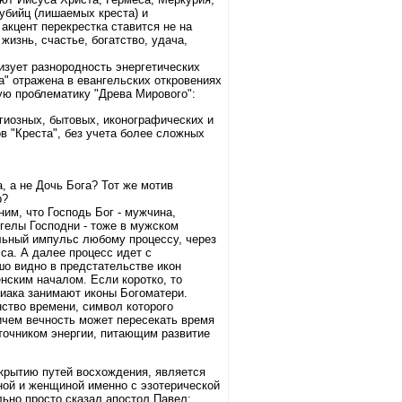
убийц (лишаемых креста) и
акцент перекрестка ставится не на
жизнь, счастье, богатство, удача,
изует разнородность энергетических
ра" отражена в евангельских откровениях
ю проблематику "Древа Мирового":
гиозных, бытовых, иконографических и
 "Креста", без учета более сложных
, а не Дочь Бога? Тот же мотив
р?
им, что Господь Бог - мужчина,
нгелы Господни - тоже в мужском
льный импульс любому процессу, через
а. А далее процесс идет с
шо видно в предстательстве икон
енским началом. Если коротко, то
диака занимают иконы Богоматери.
нство времени, символ которого
ричем вечность может пересекать время
точником энергии, питающим развитие
ткрытию путей восхождения, является
ой и женщиной именно с эзотерической
льно просто сказал апостол Павел: