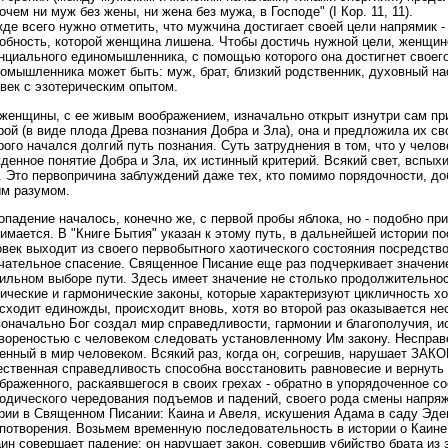
очем ни муж без жены, ни жена без мужа, в Господе" (I Кор. 11, 11).
де всего нужно отметить, что мужчина достигает своей цели напрямик - т
обность, которой женщина лишена. Чтобы достичь нужной цели, женщин
нциального единомышленника, с помощью которого она достигнет своего 
омышленника может быть: муж, брат, близкий родственник, духовный на
век с эзотерическим опытом.
женщины, с ее живым воображением, изначально открыт изнутри сам пр
рой (в виде плода Древа познания Добра и Зла), она и предложила их св
рого начался долгий путь познания. Суть затруднения в том, что у челов
денное понятие Добра и Зла, их истинный критерий. Всякий свет, вспых
. Это первопричина заблуждений даже тех, кто помимо порядочности, до
м разумом.
опадение началось, конечно же, с первой пробы яблока, но - подобно пр
имается. В "Книге Бытия" указан к этому путь, в дальнейшей истории п
век выходит из своего первобытного хаотического состояния посредств
чательное спасение. Священное Писание еще раз подчеркивает значение
ильном выборе пути. Здесь имеет значение не столько продолжительнос
ические и гармонические законы, которые характеризуют цикличность хо
сходит единожды, происходит вновь, хотя во второй раз оказывается не
оначально Бог создал мир справедливости, гармонии и благополучия, и
вореностью с человеком следовать установленному Им закону. Несправе
енный в мир человеком. Всякий раз, когда он, согрешив, нарушает ЗАКО
ственная справедливость способна восстановить равновесие и вернуть 
браженного, раскаявшегося в своих грехах - обратно в упорядоченное 
одического чередования подъемов и падений, своего рода смены напря
рии в Священном Писании: Каина и Авеля, искушения Адама в саду Эдем
потворения. Возьмем временную последовательность в истории о Каине
аин совершает падение; он нарушает закон, совершив убийство брата из 