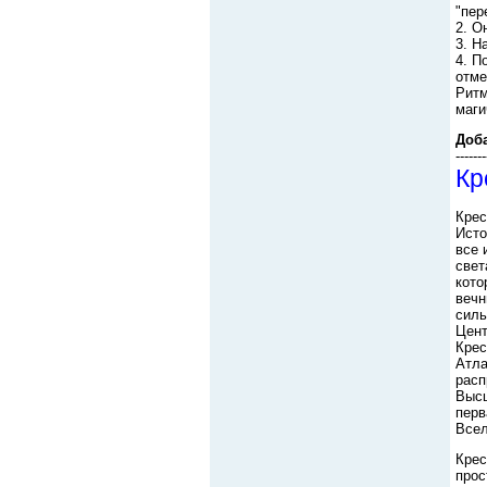
"пер
2. О
3. Н
4. П
отме
Ритм
маги
Доб
-------
Кр
Крес
Исто
все 
свет
кото
вечн
силь
Цент
Крес
Атла
расп
Высш
перв
Всел
Крес
прос