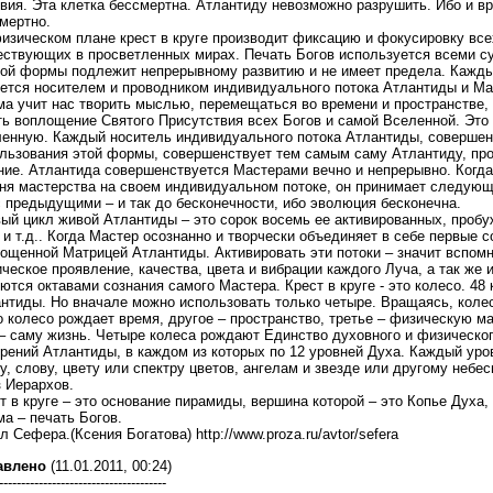
вия. Эта клетка бессмертна. Атлантиду невозможно разрушить. Ибо и 
мертно.
изическом плане крест в круге производит фиксацию и фокусировку все
ствующих в просветленных мирах. Печать Богов используется всеми с
ой формы подлежит непрерывному развитию и не имеет предела. Каждый
ется носителем и проводником индивидуального потока Атлантиды и Ма
а учит нас творить мыслью, перемещаться во времени и пространстве,
ть воплощение Святого Присутствия всех Богов и самой Вселенной. Это
енную. Каждый носитель индивидуального потока Атлантиды, соверше
льзования этой формы, совершенствует тем самым саму Атлантиду, про
ние. Атлантида совершенствуется Мастерами вечно и непрерывно. Когда
ня мастерства на своем индивидуальном потоке, он принимает следующи
с предыдущими – и так до бесконечности, ибо эволюция бесконечна.
ый цикл живой Атлантиды – это сорок восемь ее активированных, пробуж
 и т.д.. Когда Мастер осознанно и творчески объединяет в себе первые с
ощенной Матрицей Атлантиды. Активировать эти потоки – значит вспомн
ческое проявление, качества, цвета и вибрации каждого Луча, а так же и
ются октавами сознания самого Мастера. Крест в круге - это колесо. 48
нтиды. Но вначале можно использовать только четыре. Вращаясь, коле
 колесо рождает время, другое – пространство, третье – физическую м
– саму жизнь. Четыре колеса рождают Единство духовного и физическог
рений Атлантиды, в каждом из которых по 12 уровней Духа. Каждый ур
у, слову, цвету или спектру цветов, ангелам и звезде или другому небе
з Иерархов.
т в круге – это основание пирамиды, вершина которой – это Копье Духа, 
а – печать Богов.
л Сефера.(Ксения Богатова) http://www.proza.ru/avtor/sefera
авлено
(11.01.2011, 00:24)
--------------------------------------