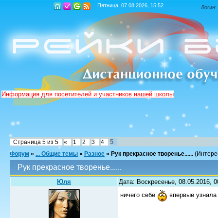
Пятница, 07.08.2026, 15:52
Логин:
Информация для посетителей и участников нашей школы
5
Страница
5
из
5
«
1
2
3
4
Форум
»
... Общие темы
»
Разное
»
Рук прекрасное творенье......
(Интере
Рук прекрасное творенье......
Юля
Дата: Воскресенье, 08.05.2016, 
ничего себе
впервые узнала 