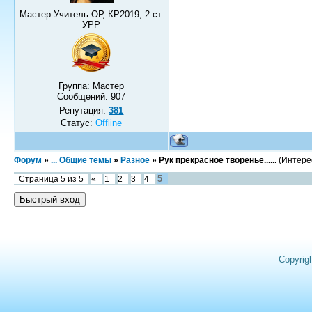
Мастер-Учитель ОР, КР2019, 2 ст.
УРР
Группа: Мастер
Сообщений:
907
Репутация:
381
Статус:
Offline
Форум
»
... Общие темы
»
Разное
»
Рук прекрасное творенье......
(Интере
5
Страница
5
из
5
«
1
2
3
4
Copyrig