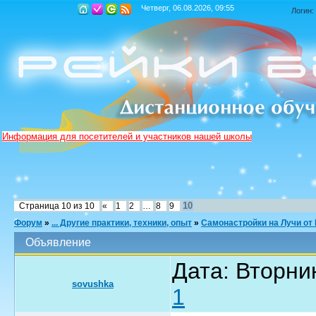
Четверг, 06.08.2026, 09:55
Логин:
Информация для посетителей и участников нашей школы
10
Страница
10
из
10
«
1
2
…
8
9
Форум
»
... Другие практики, техники, опыт
»
Самонастройки на Лучи от
Объявление
Дата: Вторник
sovushka
1