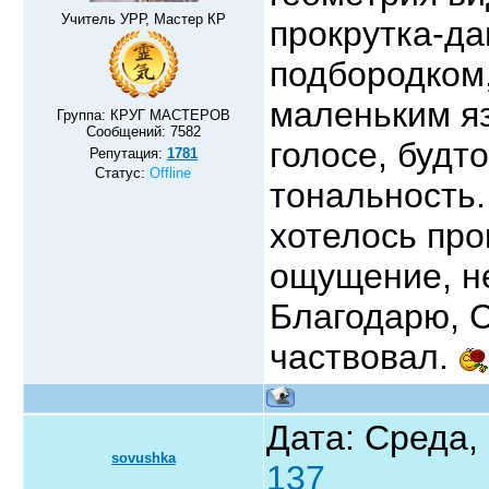
Учитель УРР, Мастер КР
прокрутка-да
подбородком,
маленьким я
Группа: КРУГ МАСТЕРОВ
Сообщений:
7582
голосе, будт
Репутация:
1781
Статус:
Offline
тональность.
хотелось пр
ощущение, н
Благодарю, С
частвовал.
Дата: Среда, 
sovushka
137