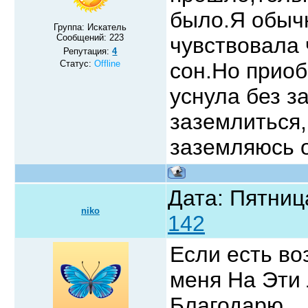
было.Я обычн
Группа: Искатель
Сообщений:
223
чувствовала
Репутация:
4
Статус:
Offline
сон.Но прио
уснула без з
заземлиться
заземляюсь 
Дата: Пятниц
niko
142
Если есть во
меня На Эти 
Благодарю.