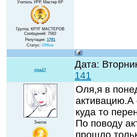
Учитель УРР, Мастер КР
Группа: КРУГ МАСТЕРОВ
Сообщений:
7582
Репутация:
1781
Статус:
Offline
Дата: Вторник
rina17
141
Оля,я в поне
активацию.А 
куда то пер
По поводу ак
Знаток
прошло,тольк