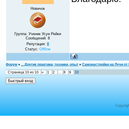
Новичок
Группа: Ученик Усуи Рейки
Сообщений:
8
Репутация:
0
Статус:
Offline
Форум
»
... Другие практики, техники, опыт
»
Самонастройки на Лучи от
10
Страница
10
из
10
«
1
2
…
8
9
Copyrig