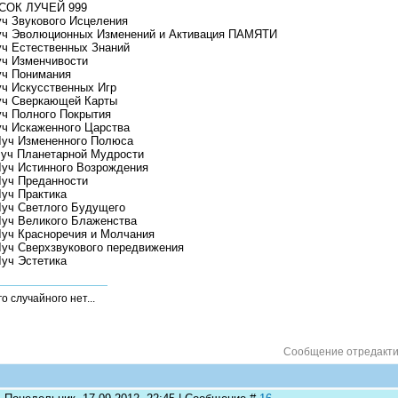
СОК ЛУЧЕЙ 999
уч Звукового Исцеления
уч Эволюционных Изменений и Активация ПАМЯТИ
уч Естественных Знаний
уч Изменчивости
уч Понимания
уч Искусственных Игр
уч Сверкающей Карты
уч Полного Покрытия
уч Искаженного Царства
Луч Измененного Полюса
Луч Планетарной Мудрости
Луч Истинного Возрождения
Луч Преданности
Луч Практика
Луч Светлого Будущего
Луч Великого Блаженства
Луч Красноречия и Молчания
Луч Сверхзвукового передвижения
Луч Эстетика
о случайного нет...
Сообщение отредакт