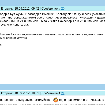
 Вторник, 18.09.2012, 09:42 | Сообщение #
20
одарю Кут Хуми! Благодарю Высших! Благодарю Ольгу и всех участнико
гию чувствовала,а потом все стихло....чувствовалась пульсация и давле
чилось ли...в 21.00 по мск. была чистка Сахасрары,а в 23.00 по мск.на
рудного Кристалла.
й в своей жизни то, что можешь изменить....ищи силы принять то, что измени
ить одно от другого....
а
 Вторник, 18.09.2012, 10:51 | Сообщение #
21
а,проясните ситуацию,пожалуйста,
одни принимали и отписываются