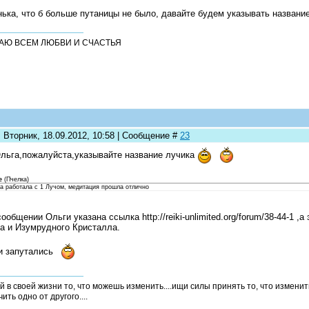
ька, что б больше путаницы не было, давайте будем указывать название 
АЮ ВСЕМ ЛЮБВИ И СЧАСТЬЯ
 Вторник, 18.09.2012, 10:58 | Сообщение #
23
льга,пожалуйста,указывайте название лучика
e
(
Пчелка
)
ра работала с 1 Лучом, медитация прошла отлично
сообщении Ольги указана ссылка http://reiki-unlimited.org/forum/38-44-1 
а и Изумрудного Кристалла.
и запутались
й в своей жизни то, что можешь изменить....ищи силы принять то, что измени
ить одно от другого....