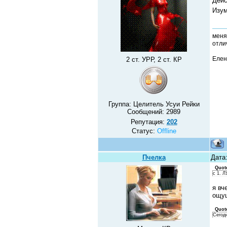
Дейс
Изум
меня
отлич
Елен
2 ст. УРР, 2 ст. КР
Группа: Целитель Усуи Рейки
Сообщений:
2989
Репутация:
202
Статус:
Offline
Пчелка
Дата:
Quot
с 1. 
я вч
ощущ
Quot
Сегод