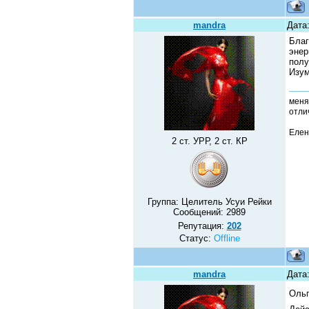
mandra
Дата:
Благ
энер
полу
Изум
меня
отлич
Елен
2 ст. УРР, 2 ст. КР
Группа: Целитель Усуи Рейки
Сообщений:
2989
Репутация:
202
Статус:
Offline
mandra
Дата:
Ольг