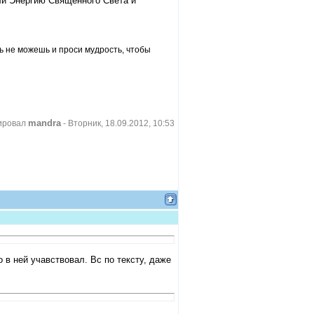
али Энергию Священного Света и
ть не можешь и проси мудрость, чтобы
mandra
ировал
-
Вторник, 18.09.2012, 10:53
 в ней учавствовал. Вс по тексту, даже