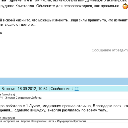
тва ",другие, и я в том числе, активировали или думаем,что активиров
рудного Кристалла. Обьясните для первопроходцев, как правильно
й в своей жизни то, что можешь изменить....ищи силы принять то, что измени
ить одно от другого....
а
Сообщение отредакт
 Вторник, 18.09.2012, 10:54 | Сообщение #
22
e
(
bereginya
)
ЛУЧ - Энергия Священного Действа
ера работала с 1 Лучом, медитация прошла отлично, Благодарю всех, кто
ения... сдавило вишудху, энергия разлилась по всему телу..
e
(
bereginya
)
ня настройка на Энергию Священного Света и Изумрудного Кристалла.