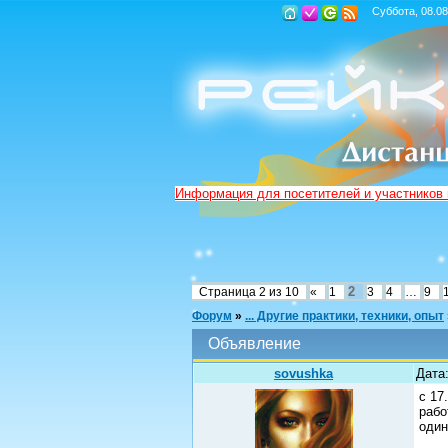
Суббота, 08.08
Информация для посетителей и участников
2
Страница
2
из
10
«
1
3
4
…
9
Форум
»
... Другие практики, техники, опыт
Объявление
sovushka
Дата:
с 17
рабо
один