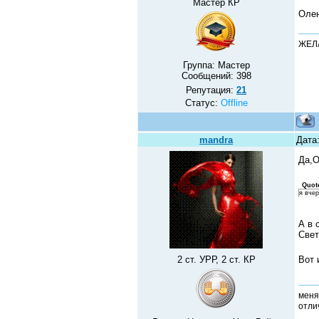
Мастер КР
Олен
ЖЕЛ
Группа: Мастер
Сообщений:
398
Репутация:
21
Статус:
Offline
mandra
Дата:
Да,О
Quot
я вче
А в 
Свет
2 ст. УРР, 2 ст. КР
Вот 
меня
отлич