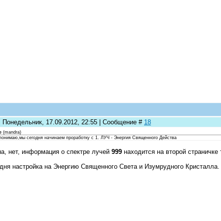
: Понедельник, 17.09.2012, 22:55 | Сообщение #
18
e
(
mandra
)
,понимаю,мы сегодня начинаем проработку с 1. ЛУЧ - Энергия Священного Действа
а, нет, информация о спектре лучей
999
находится на второй страничке
дня настройка на Энергию Священного Света и Изумрудного Кристалла.