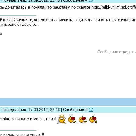
: Понедельник, 17.09.2012, 22:45 | Сообщение #
16
рь дочиталась и поняла,что работаем по ссылке http://reiki-unlimited.org/f
й в своей жизни то, что можешь изменить....ищи силы принять то, что измени
ить одно от другого....
а
Сообщение отредакт
: Понедельник, 17.09.2012, 22:46 | Сообщение #
17
ushka
, запишите и меня , плиз!
и и счастья всем желаю!!!