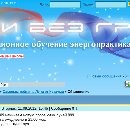
.2026, 19:28
Логин:
Пароль:
 нашей школы
[
Новые сообщения
·
Уч
10
»
»
Самонастройки на Лучи от Кутхуми
»
Объявление
 Вторник, 11.09.2012, 15:46 | Сообщение #
1
.09 начинаем новую проработку лучей 999.
та ежедневно в 23.00 мск.
 день - один луч.