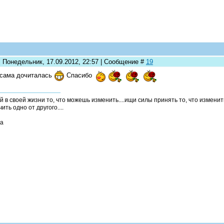
: Понедельник, 17.09.2012, 22:57 | Сообщение #
19
сама дочиталась
Спасибо
й в своей жизни то, что можешь изменить....ищи силы принять то, что измени
ить одно от другого....
а