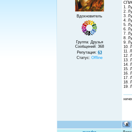
СПИ
1. Л
2. Л
3. Л
Вдохновитель
4. Л
5. Л
6. Л
7. Л
8. Л
Группа: Друзья
9. Л
Сообщений:
368
10. 
11. 
Репутация:
63
12. 
Статус:
Offline
13. 
14. 
15. 
16. 
17. 
18. 
19. 
ничег