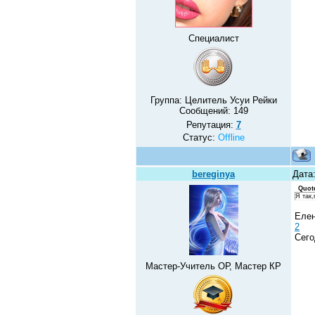
Специалист
Группа: Целитель Усуи Рейки
Сообщений:
149
Репутация:
7
Статус:
Offline
bereginya
Дата
Quot
Я так
Елен
2
Сего
Мастер-Учитель ОР, Мастер КР