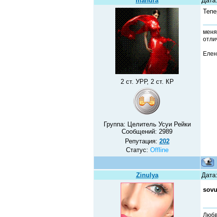
mandra
Дата
Тепе
меня
отлич
Елен
2 ст. УРР, 2 ст. КР
Группа: Целитель Усуи Рейки
Сообщений:
2989
Репутация:
202
Статус:
Offline
Zinulya
Дата
sov
Любв