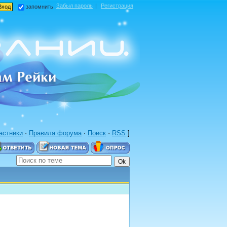
Забыл пароль
|
Регистрация
запомнить
астники
·
Правила форума
·
Поиск
·
RSS
]