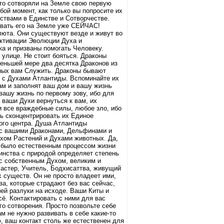
-то сотворяли на Земле свою первую
бой момент, как только вы попросите их
ствами в Единстве и Сотворчестве.
овать его на Земле уже СЕЙЧАС!
люта. Они существуют везде и живут во
Активации Эволюции Духа и
а и призваны помогать Человеку.
 улице. Не стоит бояться. Драконы
еньшей мере два десятка Драконов из
нных вам Служить. Драконы бывают
ь с Духами Атлантиды. Вспоминайте их
вам и заполнят ваш дом и вашу жизнь
ашу жизнь по первому зову, ибо для
а ваши Духи вернуться к вам, их
 все враждебные силы, любое зло, ибо
ь сконцентрировать их Единое
ного центра. Душа Атлантиды
е с вашими Драконами, Дельфинами и
хом Растений и Духами животных. Да,
 было естественным процессом жизни
инства с природой определяет степень
 с собственным Духом, великим и
астер, Учитель, Бодхисаттва, живущий
 существ. Он не просто владеет ими,
ва, которые страдают без вас сейчас,
ей разлуки на исходе. Ваши Киты и
ё. Контактировать с ними для вас
го сотворения. Просто позвольте себе
м не нужно развивать в себе какие-то
ю, ваш контакт столь же естественен для