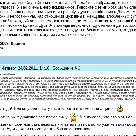
 как дыхание. Слушайте свои мысли, наблюдайте за образами, которые 
существ. У вас очень много помощников. Говорите с ними хотя бы мысл
енный ваш приказ, веление или просьбу. Духовное общение с Духами А
оки и непостижимы, как отношения мужчины и женщины, влюблённых супр
юдайте каждый день за тем, как возвращается ваша память и развивайт
нтическими Духами. Духи Атлантиды вернулись! Дух Атлантиды возрож
ставьте, как много разных существ придут на Землю из космоса, когда 
е великого забвения, могучий Атлантический Зов.
.2009. Крайон.
ra.
 Четверг, 24.02.2011, 14:16 | Сообщение #
2
e
(
Windblown
)
изации Драконов - это расы, вышедшие из Первичного Источника Абсолюта. Они существуют везде и ж
чается в сохранении Пламени Активации Эволюции Духа и уравновешивании всех духовных потоков Вс
ку. Знайте и помните об этом, когда встретитесь случайно со своим Драконом на улице. Не стоит бо
еческого существа есть по меньшей мере два десятка Драконов из разных племён, я уже не говорю о
ть. Драконы бывают очень разными. Воспринимайте их, как друзей. Учитесь вновь контактировать с Д
 Драконов, призовите своих Духов и они вернутся к вам и заполнят ваш дом и вашу жизнь своим перв
ься в вашу жизнь по первому зову, ибо для них ничего не изменилось и знайте - они ждали этого зова 
шенные и могущественные энергии полностью вытеснят из вашей жизни все враждебные силы, любое з
это да! Только увидела эту статью, хотя выложена она давно.
вот каких я драконов все время вижу
А я думала, что это моя боль
сказкам фэнтези развлекалась - и читала и писала, но уже не занимаюсь 
ют. Ну я даже и внимание не обращаю, привыкла ...
ринимаю , как фантазию, а это просто другой, тонкий мир духов Атлант