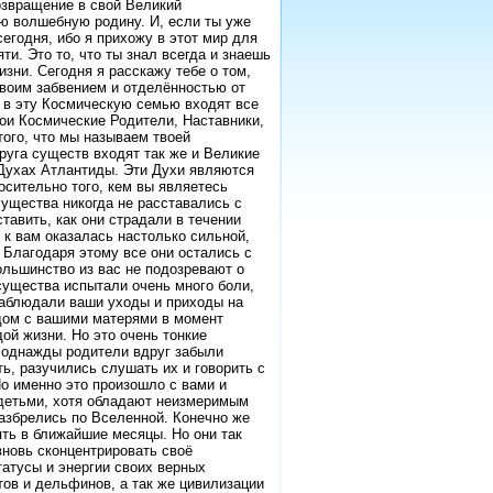
озвращение в свой Великий
ю волшебную родину. И, если ты уже
егодня, ибо я прихожу в этот мир для
ти. Это то, что ты знал всегда и знаешь
изни. Сегодня я расскажу тебе о том,
твоим забвением и отделённостью от
А в эту Космическую семью входят все
вои Космические Родители, Наставники,
того, что мы называем твоей
уга существ входят так же и Великие
 Духах Атлантиды. Эти Духи являются
сительно того, кем вы являетесь
существа никогда не расставались с
тавить, как они страдали в течении
 к вам оказалась настолько сильной,
 Благодаря этому все они остались с
ольшинство из вас не подозревают о
 существа испытали очень много боли,
наблюдали ваши уходы и приходы на
ядом с вашими матерями в момент
ой жизни. Но это очень тонкие
о однажды родители вдруг забыли
ь, разучились слушать их и говорить с
Но именно это произошло с вами и
детьми, хотя обладают неизмеримым
азбрелись по Вселенной. Конечно же
ять в ближайшие месяцы. Но они так
 вновь сконцентрировать своё
татусы и энергии своих верных
тов и дельфинов, а так же цивилизации