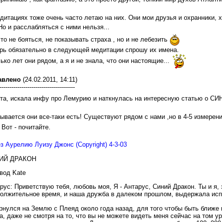
дитациях тоже очень часто летаю на них. Они мои друзья и охранники, х
о и расслабляться с ними нельзя...
то не бояться, не показывать страха , но и не лебезить
рь обязательно в следующей медитации спрошу их имена.
ько лет они рядом, а я и не знала, что они настоящие...
авлено
(24.02.2011, 14:11)
--------------------------------------
та, искала инфу про Лемурию и наткнулась на интересную статью о
ывается они все-таки есть! Существуют рядом с нами ,но в 4-5 измерении
Вот - почитайте.
з Аурелию Луизу Джонс (Copyright) 4-3-03
ИЙ ДРАКОН
вод Kate
рус: Приветствую тебя, любовь моя, Я - Антарус, Синий Дракон. Ты и я,
олжительное время, и наша дружба в далеком прошлом, выдержала ис
рнулся на Землю с Плеяд около года назад, для того чтобы быть ближе 
а, даже не смотря на то, что вы не можете видеть меня сейчас на том у