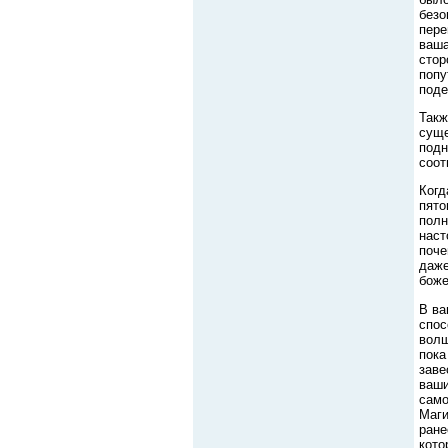
безо
пере
ваша
стор
попу
поде
Такж
суще
подн
соот
Когд
пято
полн
наст
поче
даже
боже
В ва
спос
волш
пока
заве
ваши
само
Маги
ране
кото