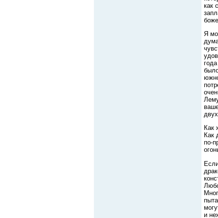
как 
запл
боже
Я мо
дума
чувс
удов
года
было
южно
потр
очен
Лему
ваше
двух
Как 
Как 
по-п
огон
Если
драк
конс
Любо
Мног
пыта
могу
и не