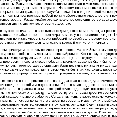
пасность. Раньше вы часто использовали мое тело и мои летательные сп
нести вас из одного места в другое. На вашем современном языке это зв
 персональная транспортная служба -такси. Но в те дни, такой концепц
оны полным проявлением доброй воли и абсолютного удовольствия прока
тешествовать. Расценивайте это как взаимное сотрудничество двух дру
литься друг с другом весельем и радостью.
е, нужно понимать, что в те славные дни до того момента, когда произо
ствовали в абсолютно плотном мире, как это у вас выглядит сегодня. По
ять или понизить уровень своих вибраций по своей воле между третьим
ветствии с тем видом деятельности, в который они хотели поиграть.
а вы приходили полетать со мной через небеса Матери-Земли, мы оба 
го уровня, чтобы стать легким в своих вибрациях. Вот почему не существ
остью контролируем свои тела. Если взглянуть в текущую плотность, к
оящее время, полеты сквозь небеса на крыльях драконов были бы не то
му полеты, телепортация, левитация были доступными знаниями для ка
 никогда не могли представить свою жизнь без этих настоящих даров к
ственной природы и вашего права от рождения наслаждаться вечностью
ших жизнях с того времени полетов на драконах сквозь другие измерени
обности для легкой и изящной жизни. То, что было тогда естественным,
ебство, и та красота жизни, с которой жили тогда люди, постепенно ум
 мы не принесем эту правду человечеству опять, ваши древние воспоми
сой страхов и вашего забвения. Сегодня вы испытываете острую жажду з
 жизни, то, как вы делали это в древние времена, и для тех, кто выбира
реализации через вознесение в этой жизни, эти дары будут вашими снов
я, которую вы когда-то знали, вернется в ваши жизни к вашей радости, 
е, потому что вы были лишены этих возможностей так долго. И на этот р
рая обнаружит снова эти божественные дары в их ежедневной жизни, ни