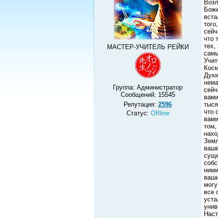
Возл
Боже
вста
того
сейч
что 
тех,
МАСТЕР-УЧИТЕЛЬ РЕЙКИ
самы
Учит
Косм
Духи
нема
Группа: Администратор
сейч
Сообщений:
15545
вами
Репутация:
2596
тыся
что 
Статус:
Offline
вами
том,
нахо
Земл
ваше
суще
собс
ними
ваши
могу
все 
уста
унив
Наст