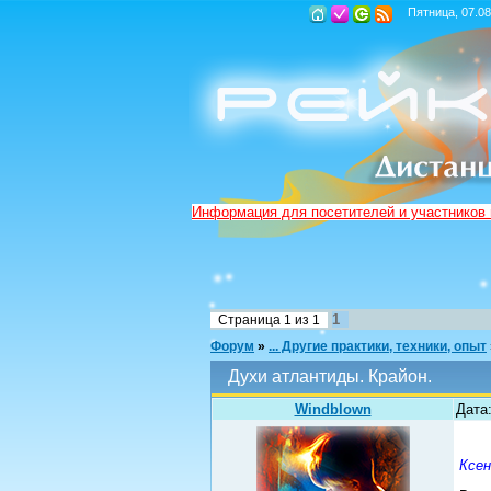
Пятница, 07.08
Информация для посетителей и участников
1
Страница
1
из
1
Форум
»
... Другие практики, техники, опыт
Духи атлантиды. Крайон.
Windblown
Дата:
Ксен