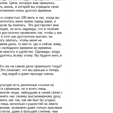
рошлом. Цена, которую вам пришлось
ть жизнь, в которой вы отрицали свою
отяжении очень долгого времени.
о скоростью 100 миль в час, когда вы
воплотить меня прямо перед вами, я
ругие бы боялись. Это доставляет мне
ющее, но есть надежда, что в течение
 достаточно проявлено так, чтобы у вас
в этот раз достаточно высоко, на
огу обитать, чтобы меня не
мом деле, то место, где я сейчас живу,
о свободного времени во времена
е красоту и удобство. Однажды, когда
адуетесь всему этому. Вы будете жить в
Что же на самом деле произошло тогда?
то означает, что мы раньше и теперь
, под водой и даже проходя сквозь
культуре есть различные ссылки на
ся скромным, но я всего лишь
многие люди, заблудшие в своей связи с
инить нас своему высокомерному духу.
вать нас так, как им был бы угодно,
о лишь несколько сущностей на земле
раконам, возможно даже только красивые
стигли, даже в большей степени, чем