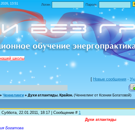
.2026, 13:51
Логин:
Пароль:
 нашей школы
[
Новые сообщения
·
Уч
»
Ченнелинги
»
Духи атлантиды. Крайон.
(Ченнелинг от Ксении Богатовой)
 Суббота, 22.01.2011, 18:17 | Сообщение #
1
Духи атлантиды
ия Богатова