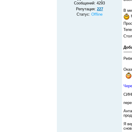
Сообщений:
4293
Репутация:
227
В ме
Статус:
Offline
Н
Прос
Тепе
Стол
Доб
-------
Ребя
Оказ
Чере
СИН
пере
Анта
прод
Я ве
снов