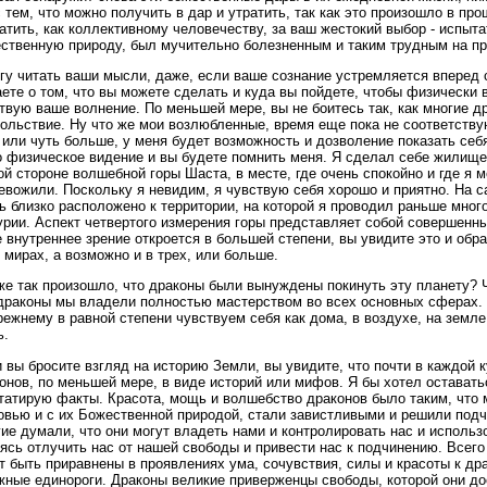
с тем, что можно получить в дар и утратить, так как это произошло в п
атить, как коллективному человечеству, за ваш жестокий выбор - испыта
ственную природу, был мучительно болезненным и таким трудным на пр
гу читать ваши мысли, даже, если ваше сознание устремляется вперед с
ете о том, что вы можете сделать и куда вы пойдете, чтобы физически 
твую ваше волнение. По меньшей мере, вы не боитесь так, как многие д
ольствие. Ну что же мои возлюбленные, время еще пока не соответству
 или чуть больше, у меня будет возможность и дозволение показать себя
 физическое видение и вы будете помнить меня. Я сделал себе жилище 
й стороне волшебной горы Шаста, в месте, где очень спокойно и где я м
евожили. Поскольку я невидим, я чувствую себя хорошо и приятно. На са
ь близко расположено к территории, на которой я проводил раньше мног
рии. Аспект четвертого измерения горы представляет собой совершенны
 внутреннее зрение откроется в большей степени, вы увидите это и обр
 мирах, а возможно и в трех, или больше.
же так произошло, что драконы были вынуждены покинуть эту планету? 
драконы мы владели полностью мастерством во всех основных сферах. Э
режнему в равной степени чувствуем себя как дома, в воздухе, на земле
ь.
 вы бросите взгляд на историю Земли, вы увидите, что почти в каждой 
онов, по меньшей мере, в виде историй или мифов. Я бы хотел оставать
татирую факты. Красота, мощь и волшебство драконов было таким, что 
вью и с их Божественной природой, стали завистливыми и решили подч
ие думали, что они могут владеть нами и контролировать нас и использо
ясь отлучить нас от нашей свободы и привести нас к подчинению. Всег
т быть приравнены в проявлениях ума, сочувствия, силы и красоты к д
жные единороги. Драконы великие приверженцы свободы, которой они до