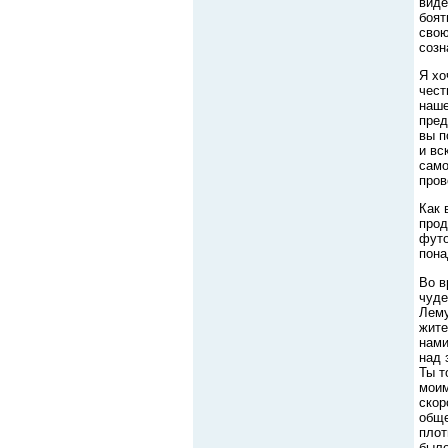
виде
боят
свою
созн
Я хо
чест
наше
пред
вы п
и вс
само
пров
Как 
прод
футо
пона
Во в
чуде
Лему
жите
нами
над 
Ты т
моим
скор
обще
плот
было