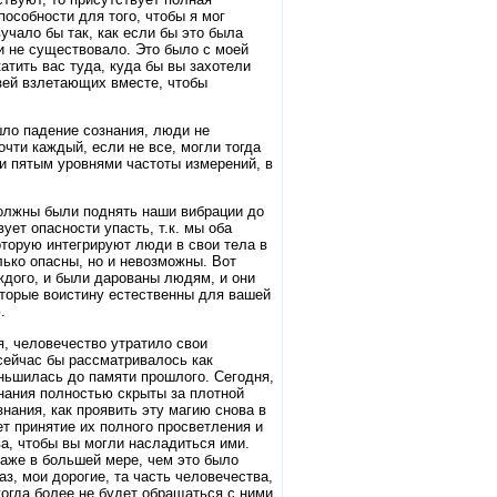
особности для того, чтобы я мог
учало бы так, как если бы это была
ии не существовало. Это было с моей
тить вас туда, куда бы вы захотели
зей взлетающих вместе, чтобы
шло падение сознания, люди не
чти каждый, если не все, могли тогда
 и пятым уровнями частоты измерений, в
должны были поднять наши вибрации до
ует опасности упасть, т.к. мы оба
оторую интегрируют люди в свои тела в
лько опасны, но и невозможны. Вот
ждого, и были дарованы людям, и они
оторые воистину естественны для вашей
.
я, человечество утратило свои
 сейчас бы рассматривалось как
еньшилась до памяти прошлого. Сегодня,
нания полностью скрыты за плотной
нания, как проявить эту магию снова в
ет принятие их полного просветления и
а, чтобы вы могли насладиться ими.
даже в большей мере, чем это было
аз, мои дорогие, та часть человечества,
когда более не будет обращаться с ними