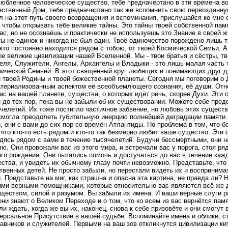
юбленное человеческое существо, тебе предначертано в эти времена в
ственный Дом, тебе предначертано так же вспомнить свою первозданну
л на этот путь своего возвращения и вспоминания, прислушайся ко мне с
, чтобы открывать тебе великие тайны. Это тайны твоей собственной памя
ас, но не осознаёшь и практически не используешь это Знание в своей ж
ты не одинок и никогда не был один. Твоё одиночество порождено лишь 
 кто постоянно находится рядом с тобою, от твоей Космической Семьи. 
е великие цивилизации нашей Вселенной. Мы - твои братья и сёстры, т
еля, Служители, Ангелы, Архангелы и Владыки - это лишь малая часть 
ической Семьёй. В этот священный круг любящих и понимающих друг др
 твоей Родины и твоей божественной планеты. Сегодня мы поговорим о
териализованным аспектом её всеобъемлющего сознания, её души. Отно
ас на вашей планете, существа, о которых идёт речь, скорее Духи. Эти 
 до тех пор, пока вы не забыли об их существовании. Можете себе предс
челетий. Их тоже постигло частичное забвение, но любовь этих существ
смогла преодолеть губительную инерцию полнейшей деградации памяти.
, они с вами до сих пор со времён Атлантиды. Но проблема в том, что б
 что кто-то есть рядом и кто-то так безмерно любит ваше существо. Эти
дясь рядом с вами в течение тысячелетий. Будучи бессмертными, они 
ю. Они провожали вас из этого мира, и встречали вас у порога, стоя р
го рождения. Они пытались помочь и достучаться до вас в течение кажд
ства, и увидеть их обычному глазу почти невозможно. Представьте, чт
твенных детей. Не просто забыли, но перестали видеть их и воспринимат
. Представьте на миг, как страшна и опасна эта картина, не правда ли? 
ми верными помощниками, которые относительно вас являются всё же 
ществом, силой и разумом. Вы забыли их имена. И ваши верные слуги р
они знают о Великом Переходе и о том, что ко всем из вас вернётся пам
ли ждать, когда же вы их, наконец, снова к себе призовёте и они смогут
ерсальное Присутствие в вашей судьбе. Вспоминайте имена и облики, с
авников и служителей. Первыми на ваш зов откликнутся цивилизации ки