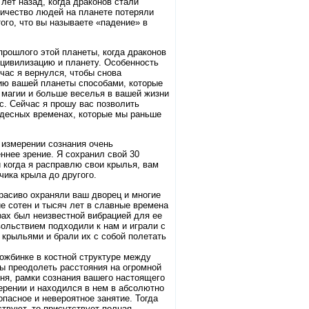
лет назад, когда драконов стали
оличество людей на планете потеряли
ого, что вы называете «падение» в
 прошлого этой планеты, когда драконов
 цивилизацию и планету. Особенность
час я вернулся, чтобы снова
ию вашей планеты способами, которые
 магии и больше веселья в вашей жизни
с. Сейчас я прошу вас позволить
удесных временах, которые мы раньше
м измерении сознания очень
ннее зрение. Я сохранил свой 30
и когда я расправлю свои крылья, вам
чика крыла до другого.
красиво охраняли ваш дворец и многие
е сотен и тысяч лет в славные времена
рах был неизвестной вибрацией для ее
вольствием подходили к нам и играли с
крыльями и брали их с собой полетать
ложбинке в костной структуре между
ы преодолеть расстояния на огромной
дня, рамки сознания вашего настоящего
ерении и находился в нем в абсолютно
опасное и невероятное занятие. Тогда
ствуют, то присутствует полная