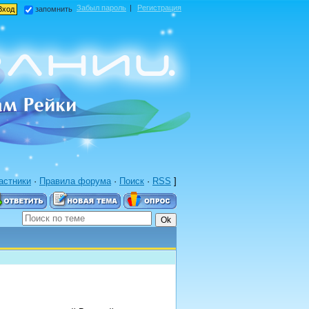
Забыл пароль
|
Регистрация
запомнить
астники
·
Правила форума
·
Поиск
·
RSS
]