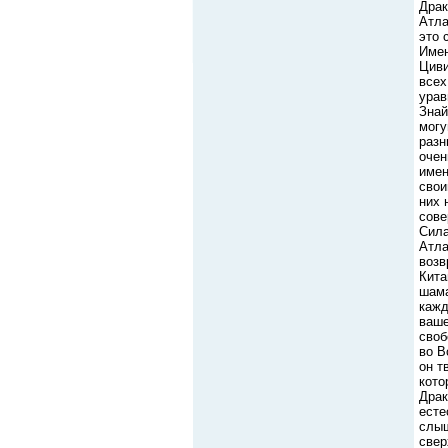
Драк
Атла
это 
Имен
Циви
всех
урав
Знай
могу
разн
очен
имен
свои
них 
сове
Сила
Атла
возв
Кита
шама
кажд
ваше
своб
во В
он т
кото
Драк
есте
слыш
свер