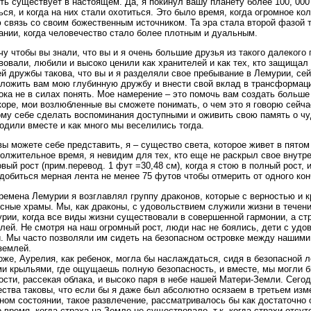
ть существует в настоящем. Да, я покинул вашу планету более 100, 000 
ься, и когда на них стали охотиться. Это было время, когда огромное к
 связь со своим божественным источником. Та эра стала второй фазой т
ании, когда человечество стало более плотным и дуальным.
чу чтобы вы знали, что вы и я очень большие друзья из такого далекого
вовали, любили и высоко ценили как хранителей и как тех, кто защищал
й дружбы такова, что вы и я разделяли свое пребывание в Лемурии, сей
ложить вам мою глубинную дружбу и внести свой вклад в трансформац
ока не в силах понять. Мое намерение – это помочь вам создать больше
коре, мои возлюбленные вы сможете понимать, о чем это я говорю сейча
му себе сделать воспоминания доступными и оживить свою память о ч
одили вместе и как много мы веселились тогда.
вы можете себе представить, я – существо света, которое живет в пято
олжительное время, я невидим для тех, кто еще не раскрыл свое внутре
вый рост (прим.перевод. 1 фут =30,48 см), когда я стою в полный рост, 
добиться мерная лента не менее 75 футов чтобы отмерить от одного кон
ремена Лемурии я возглавлял группу драконов, которые с верностью и 
сные храмы. Мы, как драконы, с удовольствием служили жизни в течени
рии, когда все виды жизни существовали в совершенной гармонии, а ст
лей. Не смотря на наш огромный рост, люди нас не боялись, дети с удо
. Мы часто позволяли им сидеть на безопасном островке между нашими 
землей.
оже, Аурелия, как ребенок, могла бы наслаждаться, сидя в безопасной 
и крыльями, где ощущаешь полную безопасность, и вместе, мы могли б
ости, рассекая облака, и высоко паря в небе нашей Матери-Земли. Сего
ства таковы, что если бы я даже был абсолютно осязаем в третьем изм
ном состоянии, такое развлечение, рассматривалось бы как достаточно 
 время, когда страха на Земле не существовало, т.к. когда страхи отсут