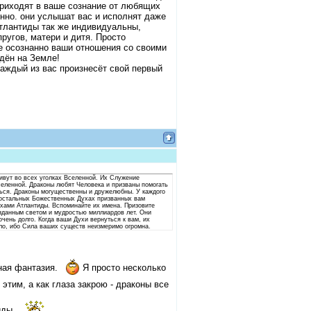
приходят в ваше сознание от любящих
енно. они услышат вас и исполнят даже
тлантиды так же индивидуальны,
угов, матери и дитя. Просто
е осознанно ваши отношения со своими
дён на Земле!
каждый из вас произнесёт свой первый
ивут во всех уголках Вселенной. Их Служение
еленной. Драконы любят Человека и призваны помогать
яться. Драконы могущественны и дружелюбны. У каждого
б остальных Божественных Духах призванных вам
ухами Атлантиды. Вспоминайте их имена. Призовите
озданным светом и мудростью миллиардов лет. Они
очень долго. Когда ваши Духи вернуться к вам, их
ло, ибо Сила ваших существ неизмеримо огромна.
ная фантазия.
Я просто несколько
этим, а как глаза закрою - драконы все
иды...