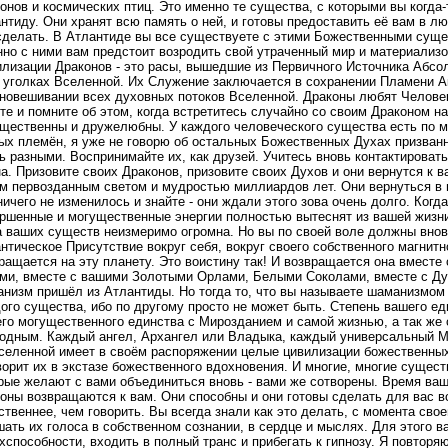
онов и космических птиц. Это именно те существа, с которыми вы когда
нтиду. Они хранят всю память о ней, и готовы предоставить её вам в лю
сделать. В Атлантиде вы все существуете с этими Божественными суще
но с ними вам предстоит возродить свой утраченный мир и материализ
лизации Драконов - это расы, вышедшие из Первичного Источника Абсо
 уголках Вселенной. Их Служение заключается в сохранении Пламени 
новешивании всех духовных потоков Вселенной. Драконы любят Человек
те и помните об этом, когда встретитесь случайно со своим Драконом на
щественны и дружелюбны. У каждого человеческого существа есть по м
ых племён, я уже не говорю об остальных Божественных Духах призва
ь разными. Воспринимайте их, как друзей. Учитесь вновь контактироват
а. Призовите своих Драконов, призовите своих Духов и они вернутся к 
м первозданным светом и мудростью миллиардов лет. Они вернуться в в
ничего не изменилось и знайте - они ждали этого зова очень долго. Когд
ршенные и могущественные энергии полностью вытеснят из вашей жизни
 ваших существ неизмеримо огромна. Но вы по своей воле должны внов
нтическое Присутствие вокруг себя, вокруг своего собственного магнит
ращается на эту планету. Это воистину так! И возвращается она вмест
ми, вместе с вашими Золотыми Орлами, Белыми Соколами, вместе с Ду
низм пришёл из Атлантиды. Но тогда то, что вы называете шаманизмом
ого существа, ибо по другому просто не может быть. Степень вашего ед
го могущественного единства с Мирозданием и самой жизнью, а так же
одным. Каждый ангел, Архангел или Владыка, каждый универсальный М
селенной имеет в своём распоряжении целые цивилизации божественных
ворит их в экстазе божественного вдохновения. И многие, многие сущест
рые желают с вами объединиться вновь - вами же сотворены. Время ваш
оны возвращаются к вам. Они способны и они готовы сделать для вас вс
ственнее, чем говорить. Вы всегда знали как это делать, с момента свое
ать их голоса в собственном сознании, в сердце и мыслях. Для этого ва
хспособности, входить в полный транс и прибегать к гипнозу. Я повторя