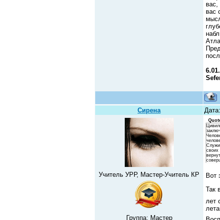
вас,
вас 
мысл
глуб
набл
Атла
Пред
посл
6.01
Sefe
Сирена
Дата:
Quot
Цивил
заклю
Челове
челов
Служи
своих
вернут
совер
Учитель УРР, Мастер-Учитель КР
Вот 
Так 
лет 
лета
Группа: Мастер
Восп