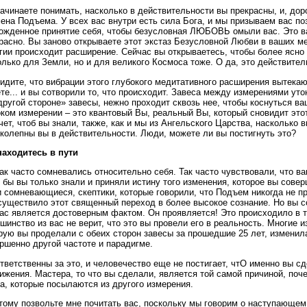
ачинаете понимать, насколько в действительности вы прекрасны, и, дор
ена Подъема. У всех вас внутри есть сила Бога, и мы призываем вас по
ожденное принятие себя, чтобы безусловная ЛЮБОВЬ омыли вас. Это ва
расно. Вы заново открываете этот экстаз Безусловной Любви в ваших ме
гии происходит расширение. Сейчас вы открываетесь, чтобы более ясно
олько для Земли, но и для великого Космоса тоже. О да, это действител
идите, что вибрации этого глубокого медитативного расширения вытекаю
те... и вы сотворили то, что происходит. Завеса между измерениями уто
другой стороне» завесы, нежно проходит сквозь нее, чтобы коснуться ва
ком измерении – это квантовый Вы, реальный Вы, который сновидит это
чет, чтоб вы знали, также, как и мы из Ангельского Царства, насколько
колепны вы в действительности. Люди, можете ли вы постигнуть это?
аходитесь в пути
ак часто сомневались относительно себя. Так часто чувствовали, что ва
 бы вы только знали и приняли истину того изменения, которое вы сове
 сомневающиеся, скептики, которые говорили, что Подъем никогда не пр
существило этот священный переход в более высокое сознание. Но вы 
ас является достоверным фактом. Он проявляется! Это происходило в т
шинство из вас не верит, что это вы провели его в реальность. Многие и
рую вы проделали с обеих сторон завесы за прошедшие 25 лет, изменила
ршенно другой частоте и парадигме.
тветственны за это, и человечество еще не постигает, чтО именно вы сд
ижения. Мастера, то что вы сделали, является той самой причиной, поче
а, которые посылаются из другого измерения.
тому позвольте мне почитать вас, поскольку мы говорим о наступающем 