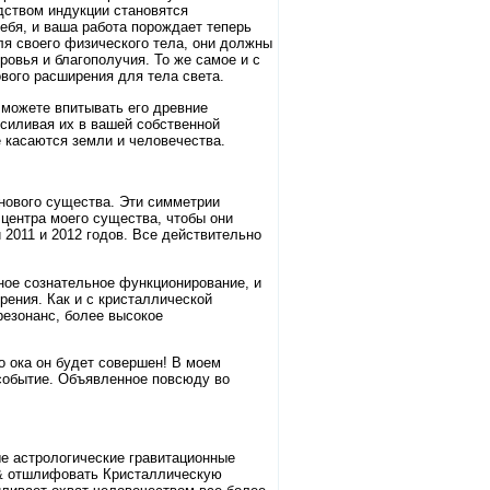
дством индукции становятся
ебя, и ваша работа порождает теперь
ля своего физического тела, они должны
ровья и благополучия. То же самое и с
вого расширения для тела света.
 можете впитывать его древние
усиливая их в вашей собственной
е касаются земли и человечества.
 нового существа. Эти симметрии
 центра моего существа, чтобы они
 2011 и 2012 годов. Все действительно
ное сознательное функционирование, и
рения. Как и с кристаллической
резонанс, более высокое
о ока он будет совершен! В моем
 событие. Объявленное повсюду во
ые астрологические гравитационные
 & отшлифовать Кристаллическую