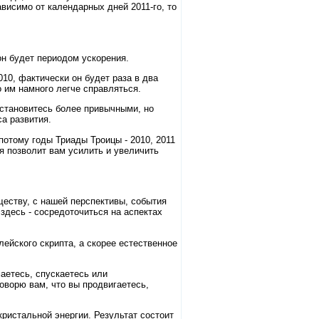
висимо от календарных дней 2011-го, то
он будет периодом ускорения.
010, фактически он будет раза в два
о им намного легче справляться.
 становитесь более привычными, но
са развития.
потому годы Триады Троицы - 2010, 2011
я позволит вам усилить и увеличить
ществу, с нашей перспективы, события
 здесь - сосредоточиться на аспектах
ейского скрипта, а скорее естественное
маетесь, спускаетесь или
говорю вам, что вы продвигаетесь,
кристальной энергии. Результат состоит