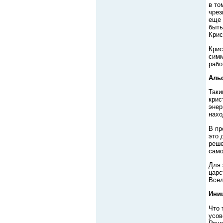
в то
чрез
еще 
быть
Крис
Крис
симм
рабо
Аль
Таки
крис
энер
нахо
В пр
это 
реше
само
Для 
царс
Всел
Ини
Что 
усов