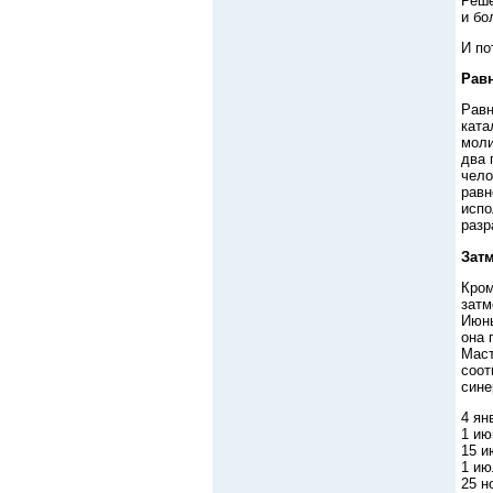
Реше
и бо
И по
Рав
Равн
ката
моли
два 
чело
равн
испо
разр
Затм
Кром
затм
Июнь
она 
Маст
соот
сине
4 ян
1 ию
15 и
1 ию
25 н