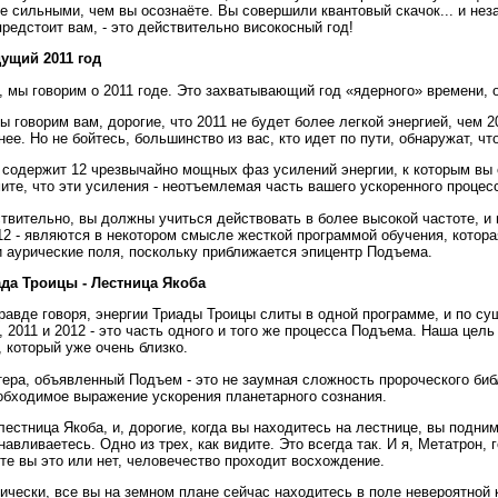
е сильными, чем вы осознаёте. Вы совершили квантовый скачок... и неза
предстоит вам, - это действительно високосный год!
ущий 2011 год
, мы говорим о 2011 годе. Это захватывающий год «ядерного» времени, 
ы говорим вам, дорогие, что 2011 не будет более легкой энергией, чем 2
ее. Но не бойтесь, большинство из вас, кто идет по пути, обнаружат, чт
 содержит 12 чрезвычайно мощных фаз усилений энергии, к которым вы
ите, что эти усиления - неотъемлемая часть вашего ускоренного процес
твительно, вы должны учиться действовать в более высокой частоте, и 
12 - являются в некотором смысле жесткой программой обучения, котора
 аурические поля, поскольку приближается эпицентр Подъема.
да Троицы - Лестница Якоба
равде говоря, энергии Триады Троицы слиты в одной программе, и по су
, 2011 и 2012 - это часть одного и того же процесса Подъема. Наша цель
, который уже очень близко.
ера, объявленный Подъем - это не заумная сложность пророческого библ
обходимое выражение ускорения планетарного сознания.
лестница Якоба, и, дорогие, когда вы находитесь на лестнице, вы подни
навливаетесь. Одно из трех, как видите. Это всегда так. И я, Meтатрон, 
те вы это или нет, человечество проходит восхождение.
ически, все вы на земном плане сейчас находитесь в поле невероятной 