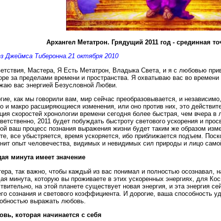
Архангел Метатрон. Грядущий 2011 год - срединная т
з Джеймса Tиберонна.21 октября 2010
етствия, Мастера, Я Есть Метатрон, Владыка Света, и я с любовью прив
оре за пределами времени и пространства. Я охватываю вас во времени С
жаю вас энергией Безусловной Любви.
гие, как мы говорили вам, мир сейчас преобразовывается, и независимо
о и макро расширяющиеся изменения, или оно против них, это действит
ция скоростей хронологии времени сегодня более быстрая, чем вчера в
ветственно, 2011 будет побуждать быстроту светового ускорения и прос
ой ваш процесс познания выражения жизни будет таким же образом изм
те, все убыстряется, время ускоряется, ибо приближается подъем. Поск
нит опыт человечества, видимых и невидимых сил природы и лицо само
ая минута имеет значение
ера, так важно, чтобы каждый из вас понимал и полностью осознавал, 
ая минута, которую вы проживаете в этих ускоренных энергиях, для Кос
твительно, на этой планете существует новая энергия, и эта энергия с
го сознания и светового коэффициента. И дорогие, ваша способность у
обностью выражать любовь.
вь, которая начинается с себя