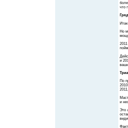
боле
что 
Гряд
Итак
Но м
мощн
2011
пойм
Дейс
и 20
ваши
Триа
По п
2010
2011
Маст
и не
Это 
оста
види
Факт