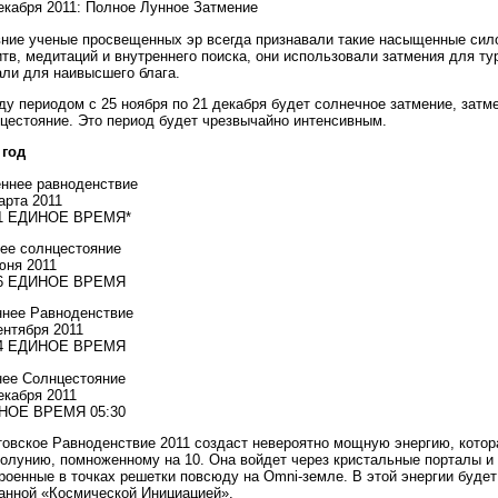
екабря 2011: Полное Лунное Затмение
ние ученые просвещенных эр всегда признавали такие насыщенные сило
тв, медитаций и внутреннего поиска, они использовали затмения для т
ли для наивысшего блага.
у периодом с 25 ноября по 21 декабря будет солнечное затмение, затм
цестояние. Это период будет чрезвычайно интенсивным.
 год
ннее равноденствие
арта 2011
31 ЕДИНОЕ ВРЕМЯ*
ее солнцестояние
юня 2011
16 ЕДИНОЕ ВРЕМЯ
нее Равноденствие
ентября 2011
04 ЕДИНОЕ ВРЕМЯ
ее Солнцестояние
екабря 2011
НОЕ ВРЕМЯ 05:30
овское Равноденствие 2011 создаст невероятно мощную энергию, котор
олунию, помноженному на 10. Она войдет через кристальные порталы и
роенные в точках решетки повсюду на Omni-земле. В этой энергии буде
анной «Космической Инициацией».