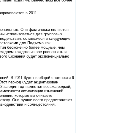
ливает охват человечеством все более
ворачиваются в 2011.
иональные. Они фактически являются
ны использоваться для групповых
авноденствия, оставшиеся в следующие
вставками для Подъема как
ытия бесконечно более мощные, чем
еждаем каждого из вас распознать и
ового Сознания будет экспоненциально
ений. В 2011 будет в общей сложности 6
Этот период будет акцентирован
 за один год является весьма редкой,
возможности активизации изменений.
енения, которые вы считаете
отоку. Они лучше всего предоставляют
вноденствия и солнцестояния.