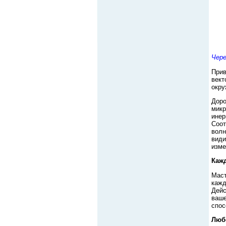
Чере
Прив
вект
окру
Доро
микр
инер
Соот
волн
види
изме
Кажд
Маст
кажд
Дейс
ваше
спос
Любо