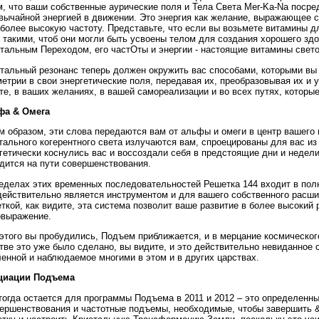
м, что ваши собственные аурические поля и Тела Света Mer-Ka-Na посре
вычайной энергией в движении. Это энергия как желание, выражающее с
более высокую частоту. Представьте, что если вы возьмете витамины д
 такими, чтоб они могли быть усвоены телом для создания хорошего здо
тальным Переходом, его частОты и энергии - настоящие витамины свето
тальный резонанс теперь должен окружить вас способами, которыми вы
етрии в свои энергетические поля, передавая их, преобразовывая их и 
те, в ваших желаниях, в вашей самореализации и во всех путях, которы
фа & Омега
м образом, эти слова передаются вам от альфы и омеги в центр вашего
тального когерентного света излучаются вам, спроецированы для вас из
гетически коснулись вас и воссоздали себя в предстоящие дни и недели
дится на пути совершенствования.
еделах этих временных последовательностей Решетка 144 входит в пол
действительно является инструментом и для вашего собственного расши
ткой, как видите, эта система позволит ваше развитие в более высокий 
выражение.
этого вы пробудились, Подъем приближается, и в мерцание космическог
тве это уже было сделано, вы видите, и это действительно невиданное
енной и наблюдаемое многими в этом и в других царствах.
циации Подъема
тогда остается для программы Подъема в 2011 и 2012 – это определенн
ершенствования и частотные подъемы, необходимые, чтобы завершить