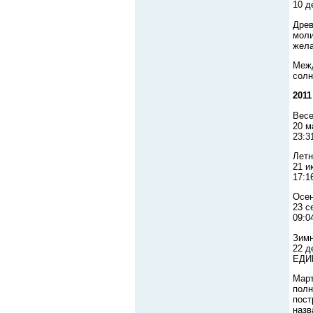
10 д
Древ
моли
жела
Межд
солн
2011
Весе
20 м
23:
Летн
21 и
17:
Осен
23 с
09:
Зимн
22 д
ЕДИ
Март
полн
пост
назв