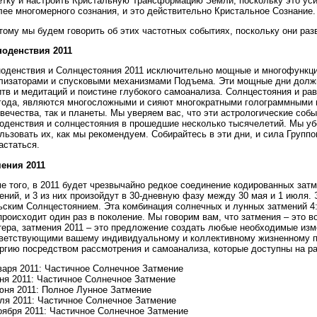
тку и настроить Кристальную Трансформацию Земли, поскольку это уси
лее многомерного сознания, и это действительно Кристальное Сознание.
тому мы будем говорить об этих частотных событиях, поскольку они раз
ноденствия 2011
оденствия и Солнцестояния 2011 исключительно мощные и многофункц
лизаторами и спусковыми механизмами Подъема. Эти мощные дни долж
тв и медитаций и поистине глубокого самоанализа. Солнцестояния и р
года, являются многосложными и сияют многократными голограммными 
вечества, так и планеты. Мы уверяем вас, что эти астрологические соб
оденствия и солнцестояния в прошедшие несколько тысячелетий. Мы уб
льзовать их, как мы рекомендуем. Собирайтесь в эти дни, и сила Групп
астаться.
ения 2011
е того, в 2011 будет чрезвычайно редкое соединение кодированных затм
ений, и 3 из них произойдут в 30-дневную фазу между 30 мая и 1 июля. 
ским Солнцестоянием. Эта комбинация солнечных и лунных затмений 4:2
происходит один раз в поколение. Мы говорим вам, что затмения – это 
ера, затмения 2011 – это предложение создать любые необходимые изм
ветствующими вашему индивидуальному и коллективному жизненному п
ргию посредством рассмотрения и самоанализа, которые доступны на ра
варя 2011: Частичное Солнечное Затмение
ня 2011: Частичное Солнечное Затмение
юня 2011: Полное Лунное Затмение
ля 2011: Частичное Солнечное Затмение
оября 2011: Частичное Солнечное Затмение