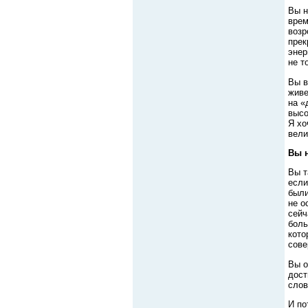
Вы н
врем
возр
прек
энер
не т
Вы в
живе
на «
высо
Я хо
вели
Вы н
Вы т
если
были
не о
сейч
боль
кото
сове
Вы о
дост
слов
И по