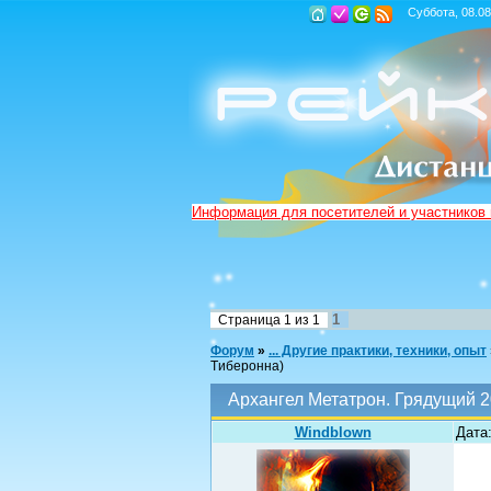
Суббота, 08.08
Информация для посетителей и участников
1
Страница
1
из
1
Форум
»
... Другие практики, техники, опыт
Tиберонна)
Архангел Метатрон. Грядущий 2
Windblown
Дата: