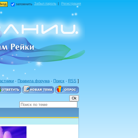
Забыл пароль
|
Регистрация
запомнить
астники
·
Правила форума
·
Поиск
·
RSS
]