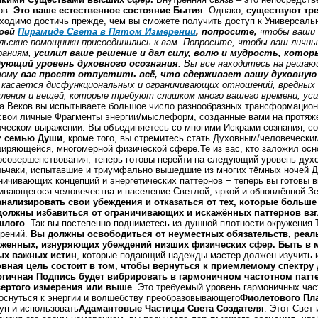
ов.
Это ваше естественное состояние Бытия
. Однако,
существуют тр
ходимо достичь прежде, чем вы сможете получить доступ к Универсаль
воей
Пирамиде Света в Пятом Измерении
, попросите,
чтобы ваши н
льские помощники присоединились к вам. Попросите, чтобы ваш личн
раниям,
усилил ваше решение и дал силу, волю и мудрость, котор
дующий уровень духовного осознания
. Вы все находитесь на решаю
тому
вас просят отпустить всё, что сдерживает вашу духовную
касается дисфункциональных и ограничивающих отношений, вредных 
ения и вещей, которые требуют слишком много вашего времени, уси
а Веков вы испытываете большое число разнообразных трансформацион
свои личные Фрагменты энергии/мыслеформ, созданные вами на протяже
ческом выражении. Вы объединяетесь со многими Искрами сознания, 
у
семью Души
, кроме того, вы стремитесь стать Духовным/человечески
иряющейся, многомерной физической сфере.Те из вас, кто заложил осно
совершенствования, теперь готовы перейти на следующий уровень духо
ьчаки, испытавшие и триумфально вышедшие из многих тёмных ночей Ду
ничивающих концепций и энергетических паттернов − теперь вы готовы в
ивающегося человечества и население Светлой, яркой и обновлённой З
нализировать свои убеждения и отказаться от тех, которые больше
должны избавиться от ограничивающих и искажённых паттернов взг
шлого
. Так вы постепенно подниметесь из душной плотности окружения 
рений.
Вы должны освободиться от неуместных обязательств, реал
женных, изнуряющих убеждений низших физических сфер. Быть в мир
ых важных истин
, которые подающий надежды мастер должен изучить и
вная цель состоит в том, чтобы вернуться к приемлемому спектру
ргичная Подпись будет вибрировать в гармоничном частотном патт
вертого измерения или выше
. Это требуемый уровень гармоничных час
оснуться к энергии и волшебству преобразовывающего
Фиолетового Пл
уп и использовать
Адамантовые Частицы Света Создателя
. Этот Свет