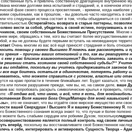
 собственный путь и привлечь собственную драгоценную внутреннюю му
ёвана многими долгими века испытаний и страданий, и, в конечном итоге
ической фазе своего процесса просветления, - времени, когда наиболее
акими серьёзными, как в прошлом, - вы довольно часто находитесь в см
или что следующая истина состоит в том, чтобы объединиться со свое
твительностью.
Остерегайтесь возврата в старые паттерны, позволя
олвно вести за собой, убедитесь в своей истине, погрузившись в
очником, своим собственным Божественным Присутствием
. Многие 
нем мире, обращаясь к тем, кого вы считают более могущественными и
обой, и вы не должны будете первыми вступать на неизведанную террит
отает
.Очень многим из вас всё ещё приносят страдания и боль отноше
росить помощи у своего Высшего Я помочь вам рассмотреть и п
ки зрения – причины ваших отношений и то, как вы реагируете на
, с кем у вас близкие взаимоотношения? Вы боитесь заявить о 
ём решении стать хозяином своей собственной судьбы?
**
Учитес
да вы отдаёте, поскольку вы учитесь придерживаться законов ба
ы все еще боитесь остаться в одиночестве, потерять работу и
неваетесь, что можете справиться с успехом, властью или о
утся на краю пропасти в течение ближайших лет. Будет казаться, что пе
ота или полное разрушение прежде, чем вы, но, на самом деле,
ваше Д
авив вас попробовать раскрыть символические крылья и проверить, гото
ите: «
Я отдаю всё, что имею, и всё, что я есть, для моейнаибол
ественная Воля нашего Бога Отца/Матери для моей наивысшей 
ьзы
», это не означает, что вы отдаёте свое мирское имущество или св
рости вашей Сверхдуши / Высшего Я и вашему Божественному Я
, п
го Божественного сознания всегда знают то, что лучше и более полезно
е можете быть слабыми сердцем или робкими Духом, поскольку
следующ
осовершенствованию является полный контроль над своим личным
нуть вперёд
, поскольку вы восстанавливаете своё Божественное наслед
лечь к себе, интегрировать и активировать Сущность Творца – Ад