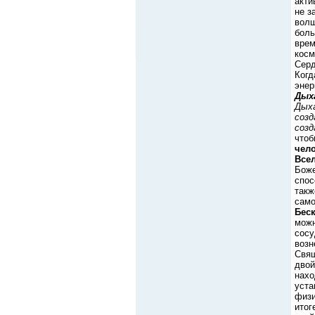
акти
не з
волш
боль
врем
косм
Серд
Когд
энер
Дых
Дыха
созд
созд
чтоб
чел
Все
Боже
спос
такж
само
Беск
можн
сосу
возн
Свящ
двой
нахо
уста
физи
итог