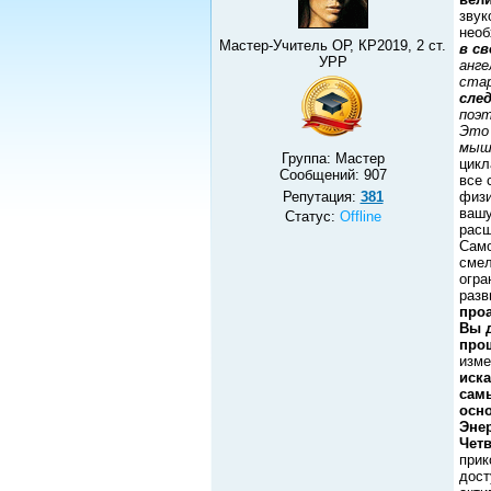
звук
необ
Мастер-Учитель ОР, КР2019, 2 ст.
в с
УРР
анге
ста
сле
поэ
Это 
мышл
Группа: Мастер
цикл
Сообщений:
907
все 
Репутация:
381
физи
ваш
Статус:
Offline
расш
Само
смел
огра
разв
проа
Вы 
про
изме
иска
сам
осно
Эне
Чет
прик
дост