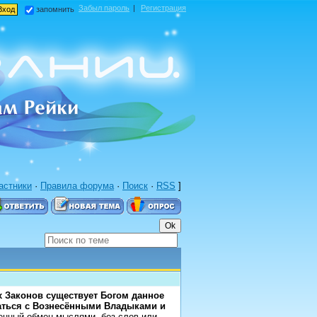
Забыл пароль
|
Регистрация
запомнить
астники
·
Правила форума
·
Поиск
·
RSS
]
 Законов существует Богом данное
аться с Вознесёнными Владыками и
енный обмен мыслями, без слов или