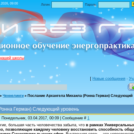
.2026, 09:00
Логин:
Пароль:
 нашей школы
[
Новые сообщения
·
Уч
»
Ченнелинги
»
Послание Архангела Михаила (Ронна Герман) Следующий
Ронна Герман) Следующий уровень
: Понедельник, 03.04.2017, 00:09 | Сообщение #
1
гие, большая часть человечества забыла, что
в рамках Универсальных
во, позволяющее каждому человеку восстановить способность общ
икими Существами высших сфер.
Внутренняя связь – это непосредств