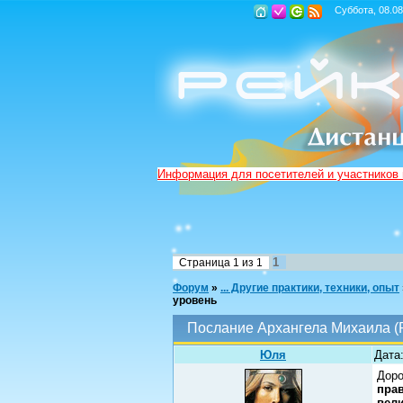
Суббота, 08.08
Информация для посетителей и участников
1
Страница
1
из
1
Форум
»
... Другие практики, техники, опыт
уровень
Послание Архангела Михаила (
Юля
Дата
Доро
пра
вел