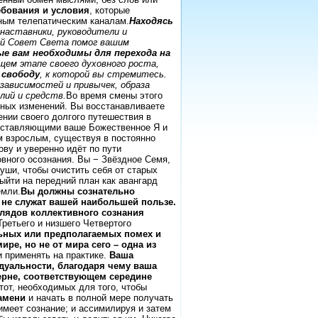
ебования и условия
, которые
ным телепатическим каналам.
Находясь
аставники, руководители и
ый Совет Света помог вашим
ые вам необходимы для перехода на
щем этапе своего духовного роста,
 свободу
, к которой вы стремитесь.
зависимостей и привычек, образа
лий и средств.
Во время смены этого
ных изменений. Вы восстанавливаете
нии своего долгого путешествия в
составляющими ваше Божественное Я и
м взрослым, существуя в постоянно
ву и уверенно идёт по пути
вного осознания. Вы − Звёздное Семя,
ши, чтобы очистить себя от старых
ыйти на передний план как авангард
емли.
Вы должны сознательно
 не служат вашей наибольшей пользе.
лядов коллективного сознания
Третьего и низшего Четвертого
ьных или предполагаемых помех и
е, но не от мира сего – одна из
 применять на практике.
Ваша
 дуальности, благодаря чему ваша
ерне, соответствующем середине
тот, необходимых для того, чтобы
амени
и начать в полной мере получать
 имеет сознание; и ассимилируя и затем