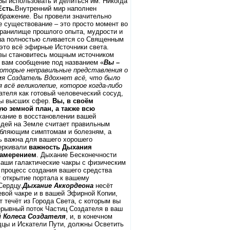
обы использовать и делиться им. Никогда
Есть.
Внутренний мир наполнен
бражение. Вы провели значительно
е существование – это просто момент во
ранилище прошлого опыта, мудрости и
уша полностью сливается со Священным
это всё эфирные Источники света.
 вы становитесь мощным источником
и вам сообщение под названием «
Вы –
оторые неправильные представления о
мя Создатель Вдохнет всё, что было
 всё великолепие, которое когда-либо
теля как готовый человеческий сосуд,
ты высших сфер.
Вы, в своём
ю земной план, а также всю
хание в восстановлении вашей
юдей на Земле считает правильным
абляющим симптомам и болезням, а
ь важна для вашего хорошего
черкивали
важность Дыхания
намерением
. Дыхание Бесконечности
ваши галактические чакры с физическим
 процесс создания вашего средства
т открытие портала к вашему
Сердцу.
Дыхание Аккордеона
несёт
евой чакре и в вашей Эфирной Копии,
течёт из Города Света, с которым вы
рерывный поток Частиц Создателя в ваш
 Колеса Создателя
, и, в конечном
дцы и Искатели Пути, должны Осветить