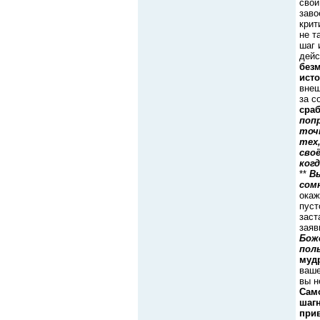
свой
заво
крит
не т
шаг 
дейс
безм
ист
внеш
за с
сраб
поп
точ
тех
сво
ког
**
В
сом
окаж
пуст
заст
заяв
Бож
пол
муд
ваше
вы н
Сам
шаг
прив