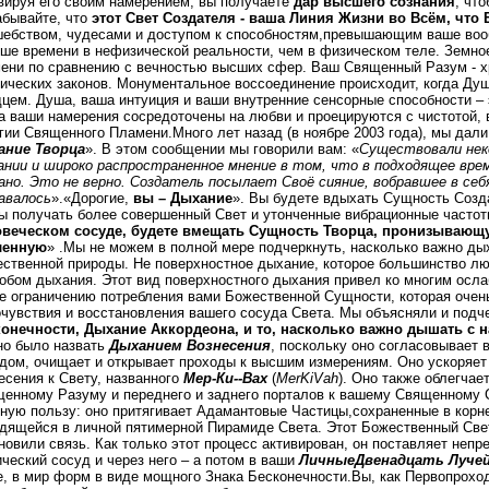
вируя его своим намерением, вы получаете
дар высшего сознания
, чт
абывайте, что
этот Свет Создателя - ваша Линия Жизни во Всём, что 
ебством, чудесами и доступом к способностям,превышающим ваше воо
ше времени в нефизической реальности, чем в физическом теле. Земно
ени по сравнению с вечностью высших сфер. Ваш Священный Разум - х
ических законов. Монументальное воссоединение происходит, когда Д
цем. Душа, ваша интуиция и ваши внутренние сенсорные способности – 
а ваши намерения сосредоточены на любви и проецируются с чистотой,
гии Священного Пламени.Много лет назад (в ноябре 2003 года), мы дал
ание Творца
». В этом сообщении мы говорили вам: «
Существовали нек
нии и широко распространенное мнение в том, что в подходящее вре
ано. Это не верно. Создатель посылает Своё сияние, вобравшее в себя
авалось
».«Дорогие,
вы – Дыхание
». Вы будете вдыхать Сущность Созда
ы получать более совершенный Свет и утонченные вибрационные часто
овеческом сосуде, будете вмещать Сущность Творца, пронизывающу
ленную
» .Мы не можем в полной мере подчеркнуть, насколько важно ды
ственной природы. Не поверхностное дыхание, которое большинство л
обом дыхания. Этот вид поверхностного дыхания привел ко многим осл
е ограничению потребления вами Божественной Сущности, которая очен
чувствия и восстановления вашего сосуда Света. Мы объясняли и под
онечности, Дыхание Аккордеона, и то, насколько важно дышать с 
о было назвать
Дыханием Вознесения
, поскольку оно согласовывает 
дом, очищает и открывает проходы к высшим измерениям. Оно ускоряет
есения к Свету, названного
Мер-Ки--Вах
(
MerKiVah
). Оно также облегчае
енному Разуму и переднего и заднего порталов к вашему Священному 
ную пользу: оно притягивает Адамантовые Частицы,сохраненные в корн
дящейся в личной пятимерной Пирамиде Света. Этот Божественный Свет 
новили связь. Как только этот процесс активирован, он поставляет неп
ческий сосуд и через него – а потом в ваши
Личные
Двенадцать Лучей
е, в мир форм в виде мощного Знака Бесконечности.Вы, как Первопрохо