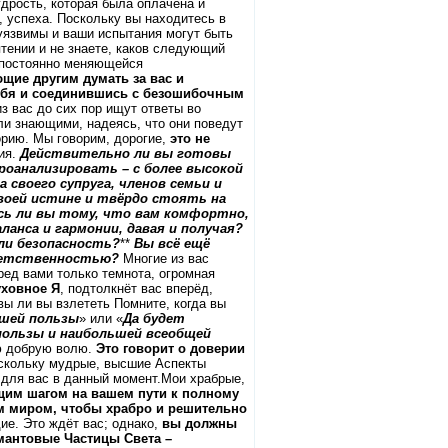
дрость, которая была оплачена и
, успеха. Поскольку вы находитесь в
 уязвимы и ваши испытания могут быть
ятении и не знаете, каков следующий
й постоянно меняющейся
ющие другим думать за вас и
 себя и соединившись с безошибочным
из вас до сих пор ищут ответы во
ли знающими, надеясь, что они поведут
орию. Мы говорим, дорогие,
это не
ния.
Действительно ли вы готовы
роанализировать – с более высокой
 своего супруга, членов семьи и
своей истине и твёрдо стоять на
ь ли вы тому, что вам комфортно,
ланса и гармонии, давая и получая?
ли безопасность?
**
Вы всё ещё
тветственностью?
Многие из вас
ред вами только темнота, огромная
уховное Я
, подтолкнёт вас вперёд,
вы ли вы взлететь Помните, когда вы
ьшей пользы
» или «
Да будет
пользы и наибольшей всеобщей
ою добрую волю.
Это говорит о доверии
оскольку мудрые, высшие Аспекты
 для вас в данный момент.Мои храбрые,
им шагом на вашем пути к полному
 миром, чтобы храбро и решительно
ие. Это ждёт вас; однако,
вы должны
амантовые Частицы Света –