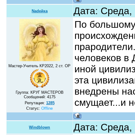
Дата: Среда,
Nadeйка
По большому 
происхождени
прародители.
человеков в 
Мастер-Учитель КР2022, 2 ст. ОР
иной цивилиз
эта цивилиза
внедрены на
Группа: КРУГ МАСТЕРОВ
Сообщений:
4175
смущает...и 
Репутация:
1285
Статус:
Offline
Дата: Среда,
Windblown