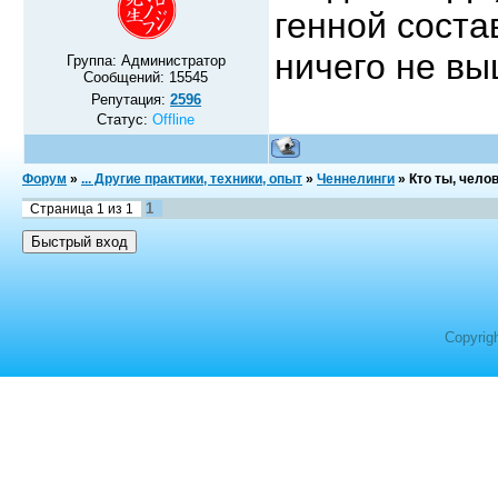
генной соста
ничего не вы
Группа: Администратор
Сообщений:
15545
Репутация:
2596
Статус:
Offline
Форум
»
... Другие практики, техники, опыт
»
Ченнелинги
»
Кто ты, чело
1
Страница
1
из
1
Copyrig