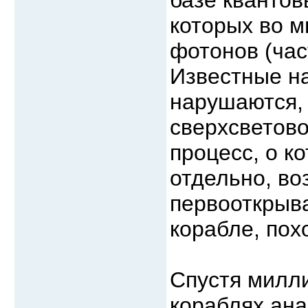
которых во м
фотонов (час
Известные на
нарушаются, 
сверхсветово
процесс, о к
отдельно, во
первооткрыва
корабле, пох
Спустя милли
кораблях ана