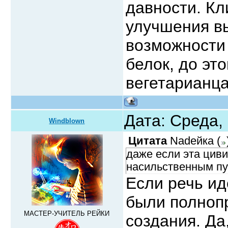
давности. Кл
улучшения в
возможности
белок, до эт
вегетарианц
Дата: Среда,
Windblown
Цитата
Nadeйка
(
даже если эта цив
насильственным п
Если речь ид
были полноп
МАСТЕР-УЧИТЕЛЬ РЕЙКИ
создания. Да