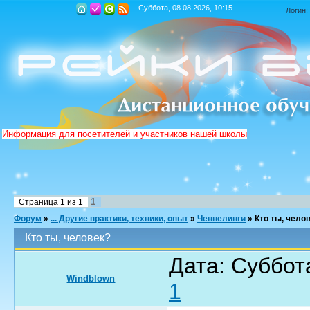
Суббота, 08.08.2026, 10:15
Логин:
Информация для посетителей и участников нашей школы
1
Страница
1
из
1
Форум
»
... Другие практики, техники, опыт
»
Ченнелинги
»
Кто ты, чело
Кто ты, человек?
Дата: Суббот
Windblown
1