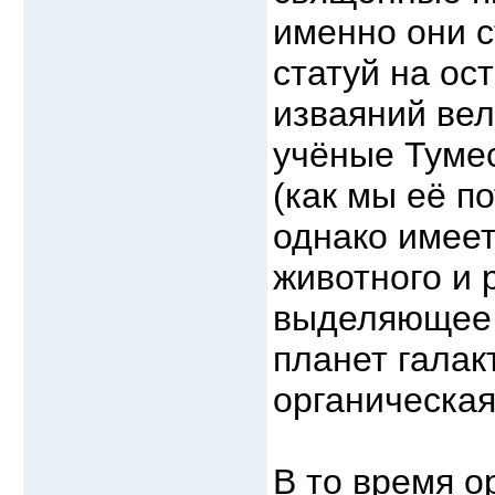
именно они с
статуй на ос
изваяний вел
учёные Тумес
(как мы её п
однако имее
животного и 
выделяющее 
планет галак
органическа
В то время о