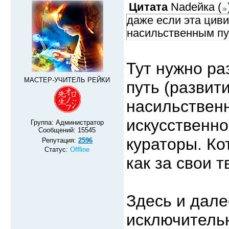
Цитата
Nadeйка
(
даже если эта цив
насильственным п
Тут нужно ра
МАСТЕР-УЧИТЕЛЬ РЕЙКИ
путь (развит
насильственн
искусственно
Группа: Администратор
Сообщений:
15545
кураторы. Ко
Репутация:
2596
Статус:
Offline
как за свои т
Здесь и дал
исключительн