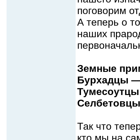
поговорим от
А теперь о т
наших праро
первоначаль
Земные при
Бурхадцы —
Тумесоутцы
Селбетовцы
Так что тепе
кто мы на са