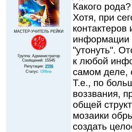
Какого рода?
Хотя, при се
контактеров 
МАСТЕР-УЧИТЕЛЬ РЕЙКИ
информации ч
"утонуть". О
Группа: Администратор
к любой инфо
Сообщений:
15545
Репутация:
2596
самом деле, 
Статус:
Offline
Т.е., по бол
воззвания, п
общей структ
мозаики обр
создать цело