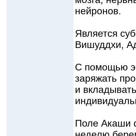
нейронов.
Является су
Вишуддхи, А
С помощью э
заряжать пр
и вкладывать
индивидуальн
Поле Акаши 
неделю бере