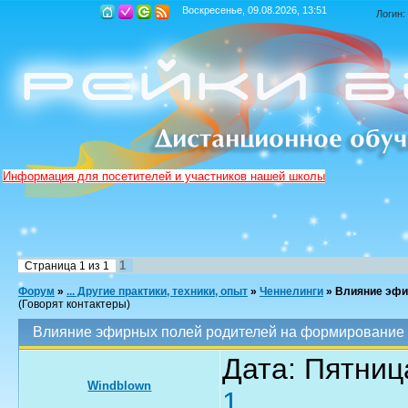
Воскресенье, 09.08.2026, 13:51
Логин:
Информация для посетителей и участников нашей школы
1
Страница
1
из
1
Форум
»
... Другие практики, техники, опыт
»
Ченнелинги
»
Влияние эфи
(Говорят контактеры)
Влияние эфирных полей родителей на формирование
Дата: Пятниц
Windblown
1