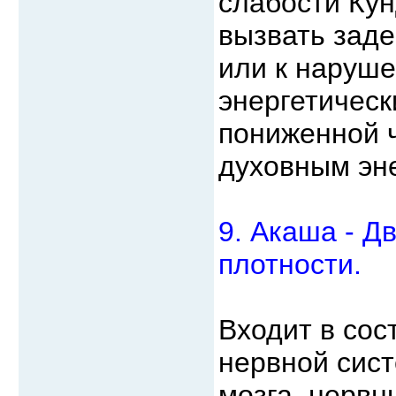
слабости Кун
вызвать заде
или к наруш
энергетическ
пониженной 
духовным эн
9. Акаша - Д
плотности.
Входит в сос
нервной сист
мозга, нервн