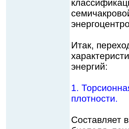
классификаци
семичакрово
энергоцентро
Итак, перехо
характерист
энергий:
1. Торсионна
плотности.
Составляет 