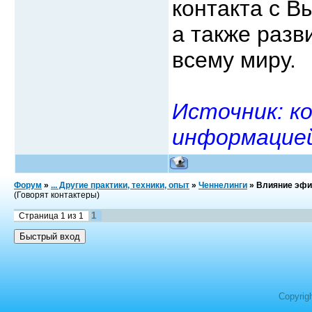
контакта с В
а также разви
всему миру.
Источник: к
информацией
Форум
»
... Другие практики, техники, опыт
»
Ченнелинги
»
Влияние эфи
(Говорят контактеры)
1
Страница
1
из
1
Copyrig