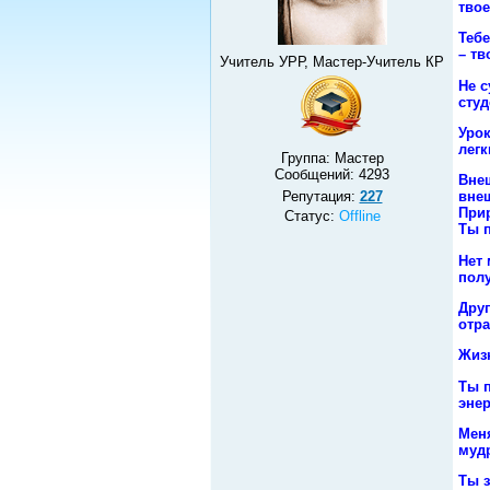
твое
Тебе
– тв
Учитель УРР, Мастер-Учитель КР
Не с
студ
Урок
легк
Группа: Мастер
Сообщений:
4293
Внеш
Репутация:
227
внеш
Прир
Статус:
Offline
Ты п
Нет 
полу
Друг
отра
Жизн
Ты п
энер
Меня
мудр
Ты з