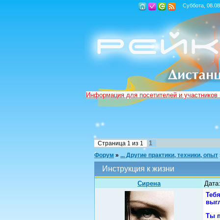
Суббота, 08.08
Информация для посетителей и участников
1
Страница
1
из
1
Форум
»
... Другие практики, техники, опыт
Инструкция к жизни
Сирена
Дата:
Тебя
выгл
Ты п