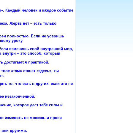
я». Каждый человек и каждое событие
еха. Жертв нет – есть только
воен полностью. Если не усвоишь
ющему уроку
 Если изменишь свой внутренний мир,
 внутри – это способ, который
ь достигается практикой.
 твое «там» станет «здесь», ты
ь».
ь то, что есть в других, если это не
 ее незаконченной.
жение, которое даст тебе силы и
что изменить не можешь и проси
 или другими.