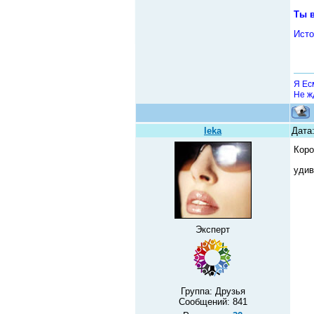
Ты в
Исто
Я Ес
Не жд
leka
Дата:
Коро
уди
Эксперт
Группа: Друзья
Сообщений:
841