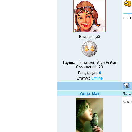
radh
Вникающий
Группа: Целитель Усуи Рейки
Сообщений:
29
Репутация:
6
Статус:
Offline
Yulija_Mak
Дата:
Отли