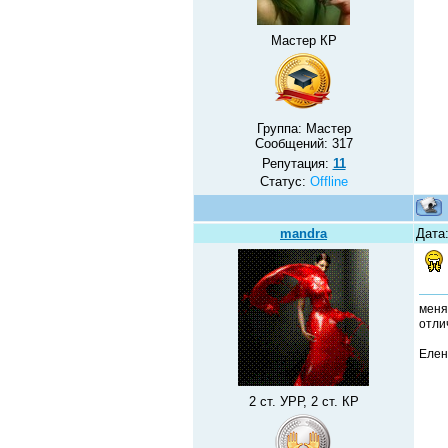
Мастер КР
Группа: Мастер
Сообщений:
317
Репутация:
11
Статус:
Offline
mandra
Дата:
меня
отлич
Елен
2 ст. УРР, 2 ст. КР