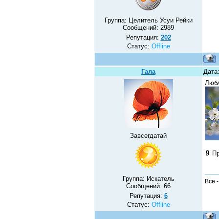
Группа: Целитель Усуи Рейки
Сообщений:
2989
Репутация:
202
Статус:
Offline
Гала
Дата
Любл
Завсегдатай
П
Группа: Искатель
Все 
Сообщений:
66
Репутация:
6
Статус:
Offline