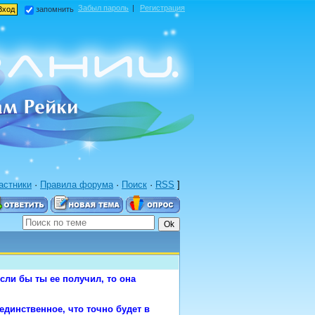
Забыл пароль
|
Регистрация
запомнить
астники
·
Правила форума
·
Поиск
·
RSS
]
сли бы ты ее получил, то она
единственное, что точно будет в