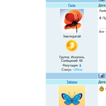
Гала
Дата
Люб
П
Все 
Завсегдатай
Группа: Искатель
Сообщений:
66
Репутация:
6
Статус:
Offline
Tatiana
Дата