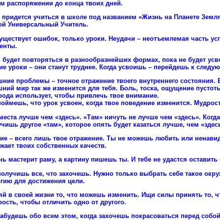
м распоряжении до конца твоих дней.
 придется учиться в школе под названием «Жизнь на Планете Земл
ой Универсальный Учитель.
уществует ошибок, только уроки. Неудачи – неотъемлемая часть усп
енты.
 будет повторяться в разнообразнейших формах, пока не будет ус
ие уроки – они станут труднее. Когда усвоишь – перейдешь к следу
ние проблемы – точное отражение твоего внутреннего состояния.
ний мир так же изменится для тебя. Боль, тоска, ощущение пустоты
ода использует, чтобы привлечь твое внимание.
оймешь, что урок усвоен, когда твое поведение изменится. Мудрост
места лучше чем «здесь». «Там» ничуть не лучше чем «здесь». Когда
чишь другое «там», которое опять будет казаться лучше, чем «здес
ие – всего лишь твое отражение. Ты не можешь любить или ненавидет
жает твоих собственных качеств.
ь мастерит раму, а картину пишешь ты. И тебе не удастся оставить
олучишь все, что захочешь. Нужно только выбрать себе такое окру
гию для достижения цели.
й в своей жизни то, что можешь изменить. Ищи силы принять то, 
ость, чтобы отличить одно от другого.
абудешь обо всем этом, когда захочешь покрасоваться перед собой