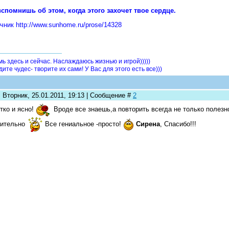
спомнишь об этом, когда этого захочет твое сердце.
чник http://www.sunhome.ru/prose/14328
мь здесь и сейчас. Наслаждаюсь жизнью и игрой)))))
ите чудес- творите их сами! У Вас для этого есть все)))
 Вторник, 25.01.2011, 19:13 | Сообщение #
2
тко и ясно!
Вроде все знаешь,а повторить всегда не только полезно
вительно
Все гениальное -просто!
Сирена
, Спасибо!!!