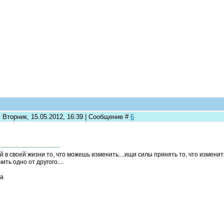
 Вторник, 15.05.2012, 16:39 | Сообщение #
6
й в своей жизни то, что можешь изменить....ищи силы принять то, что измени
ить одно от другого....
а