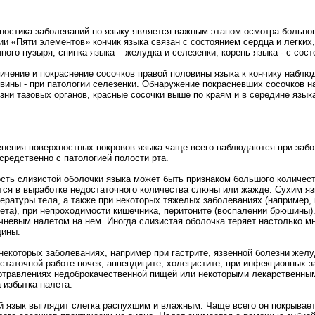
ностика заболеваний по языку является важным этапом осмотра больного
ии «Пяти элементов» кончик языка связан с состоянием сердца и легких
ного пузыря, спинка языка – желудка и селезенки, корень языка - с сост
ичение и покраснение сосочков правой половины языка к кончику наблю
вины - при патологии селезенки. Обнаружение покрасневших сосочков на
зни тазовых органов, красные сосочки выше по краям и в середине языка
нения поверхностных покровов языка чаще всего наблюдаются при забо
средственно с патологией полости рта.
сть слизистой оболочки языка может быть признаком большого количест
тся в выработке недостаточного количества слюны или жажде. Сухим я
ературы тела, а также при некоторых тяжелых заболеваниях (например, 
ета), при непроходимости кишечника, перитоните (воспалении брюшины).
чневым налетом на нем. Иногда слизистая оболочка теряет настолько мн
ины.
некоторых заболеваниях, например при гастрите, язвенной болезни желу
статочной работе почек, аппендиците, холецистите, при инфекционных за
отравлениях недоброкачественной пищей или некоторыми лекарственным
а избытка налета.
й язык выглядит слегка распухшим и влажным. Чаще всего он покрывае