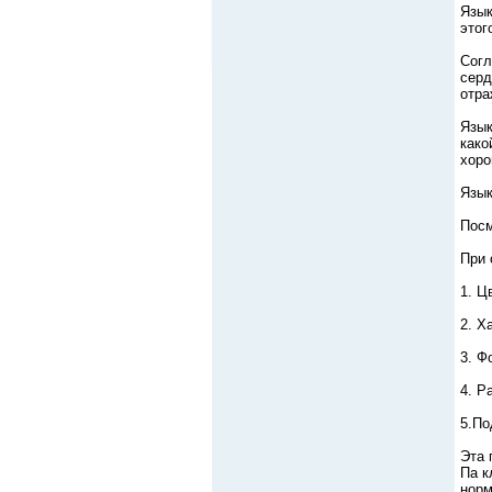
Язык
этог
Согл
серд
отра
Язык
како
хоро
Язык
Посм
При 
1. Ц
2. Х
3. Ф
4. Р
5.По
Эта 
Па к
норм