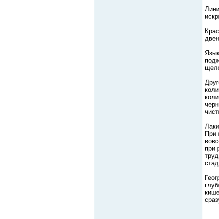
Лини
искр
Крас
двен
Язык
подж
щело
Друг
коли
коли
черн
чист
Лаки
При 
вовс
при 
труд
стад
Геог
глуб
кише
сраз