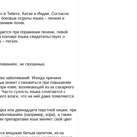
 в Тибете, Китае и Индии. Согласно
, боковые отделы языка – печени и
оянием почек.
дается при поражении печени, левой
 кончике языка свидетельствует о
 – легких.
леваниях, не связанных
ва заболеваний. Иногда причина
зык может становиться при повышении
при коме, возникающей из-за сахарного
 Часто сухость языка сочетается с
ого влаги, что на ней даже появляются
дка или двенадцати перстной кишки, при
болеваниях (например, кори), а также
и препаратами язык меняет свой цвет
тся мощным белым налетом, из-за