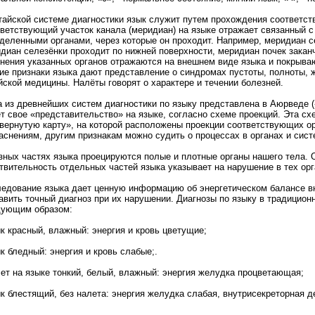
тайской системе диагностики язык служит путем прохождения соответст
ветствующий участок канала (меридиан) на языке отражает связанный с
деленными органами, через которые он проходит. Например, меридиан с
диан селезёнки проходит по нижней поверхности, меридиан почек заканч
нения указанных органов отражаются на внешнем виде языка и покрываю
ие признаки языка дают представление о синдромах пустоты, полноты, 
йской медицины. Налёты говорят о характере и течении болезней.
 из древнейших систем диагностики по языку представлена в Аюрведе (
т свое «представительство» на языке, согласно схеме проекций. Эта с
вернутую карту», на которой расположены проекции соответствующих ор
аснениям, другим признакам можно судить о процессах в органах и систе
зных частях языка проецируются полые и плотные органы нашего тела.
твительность отдельных частей языка указывает на нарушение в тех орг
едование языка дает ценную информацию об энергетическом балансе вн
авить точный диагноз при их нарушении. Диагнозы по языку в традицион
дующим образом:
ык красный, влажный: энергия и кровь цветущие;
ык бледный: энергия и кровь слабые;.
лет на языке тонкий, белый, влажный: энергия желудка процветающая;
ык блестящий, без налета: энергия желудка слабая, внутрисекреторная д