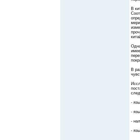
В ки
Соот
опре
мери
изме
проч
кита
Одна
имее
пере
покр
В ра
чувс
Иссл
пост
сле
- яз
- яз
- на
- яз