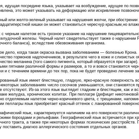
я, идущая посредине языка, указывает на возбуждение, идущее по позв
ивлена, это может указывать на деформацию или искривление позвоноч
ный или желто-зеленый указывает на нарушения желчи, при обострении
адцатиперстной кишки он может становиться чересчур красным,но влаж
 с черным налетом есть грозное указание на нарушение пищеварительно
елудочной железы. Черный налет свидетельствует также о нарушении РН
чного баланса), вследствие обезвоживания организма.
ое дело, когда такая окраска вызвана заболеванием — болезнью Крона.
чество гормонов надпочечников, в результате чего в коже и слизистых
чество меланина (того самого пигмента, который образуется при загаре)
ыми пятнами различной формы и размеров, а то и вовсе становится чер
ки и с течением времени до тех пор, пока не будет проведено лечение з
рованный язык имеет блестящую, гладкую, ярко-красную поверхность в
некоторых заболеваниях число сосочков уменьшается, они становятся п
е отсутствуют. Из-за этого язык выглядит гладким и блестящим, как и в
раке желудка, хронических колитах. При пеллагре (дефицит никотиновой 
но отделяемым налетом черно-коричневого цвета, с трещинами, напом
ии пеллагры язык приобретает красный оттенок с лакированной поверхн
рафический язык, характеризуется наличием на его поверхности различн
окими бороздами и рельефами. Географический язык встречается при х
чного тракта, а также при некоторых формах психических расстройств. 
у поставить диагноз аллергического состояния отдельных органов.