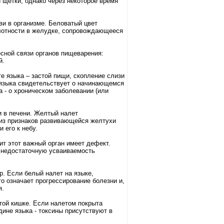
 щетки, однако через некоторое время
ви в организме. Беловатый цвет
слотности в желудке, сопровождающееся
сной связи органов пищеварения:
й.
те языка – застой пищи, скопление слизи
т языка свидетельствует о начинающемся
а - о хроническом заболевании (или
и в печени. Желтый налет
 из признаков развивающейся желтухи
 его к небу.
ит этот важный орган имеет дефект.
а недостаточную усваиваемость
р. Если белый налет на языке,
то означает прогрессирование болезни и,
я.
той кишке. Если налетом покрыта
дине языка - токсины присутствуют в