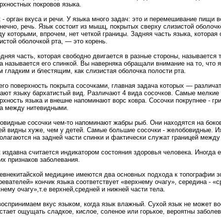
рхностных покровов языка.
 - орган вкуса и речи. У языка много задач: это и перемешивание пищи 
онечно, речь. Язык состоит из мышц, покрытых сверху слизистой оболочк
у которыми, впрочем, нет четкой границы. Задняя часть языка, которая 
истой оболочкой рта, — это корень.
дняя часть, которая свободно двигается в разные стороны, называется 
а называется его спинкой. Вы наверняка обращали внимание на то, что 
м гладким и блестящим, как слизистая оболочка полости рта.
его поверхность покрыта сосочками, главная задача которых — различат
ают языку бархатистый вид. Различают 4 вида сосочков. Самые мелки
рхность языка и внешне напоминают ворс ковра. Сосочки покрупнее - гр
а между нитевидными.
овидные сосочки чем-то напоминают жабры рыб. Они находятся на боков
й видны хуже, чем у детей. Самые большие сосочки - желобовидные. Их
олагаются на задней части спинки и фактически служат границей между
 издавна считается индикатором состояния здоровья человека. Иногда 
их признаков заболевания.
евнекитайской медицине имеются два основных подхода к топографии зо
ревателей» кончик языка соответствует «верхнему очагу», середина - «
нему очагу»,т.е верхней,средней и нижней части тела.
оспринимаем вкус языком, когда язык влажный. Сухой язык не может во
стает ощущать сладкое, кислое, соленое или горькое, вероятны заболе