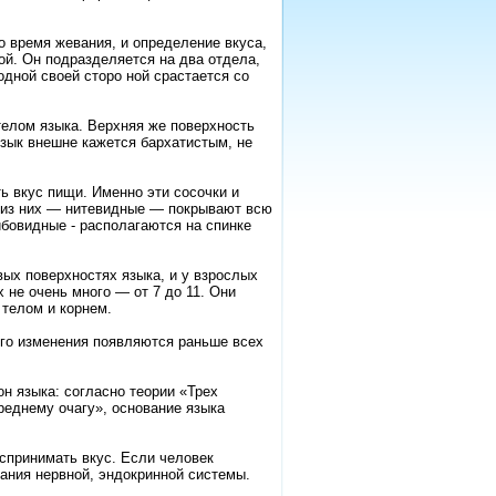
во время жевания, и определение вкуса,
ой. Он подразделяется на два отдела,
одной своей сторо ной срастается со
телом языка. Верхняя же поверхность
язык внешне кажется бархатистым, не
ь вкус пищи. Именно эти сосочки и
е из них — нитевидные — покрывают всю
ибовидные - располагаются на спинке
ых поверхностях языка, и у взрослых
 не очень много — от 7 до 11. Они
 телом и корнем.
его изменения появляются раньше всех
н языка: согласно теории «Трех
среднему очагу», основание языка
спринимать вкус. Если человек
вания нервной, эндокринной системы.