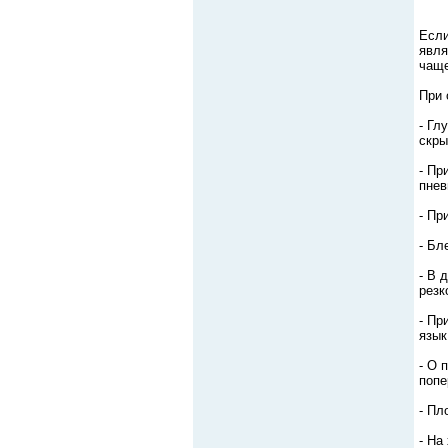
Если
явля
чаще
При 
- Гл
скры
- Пр
пнев
- Пр
- Бл
- В 
резк
- Пр
язык
- О 
попе
- Пл
- На