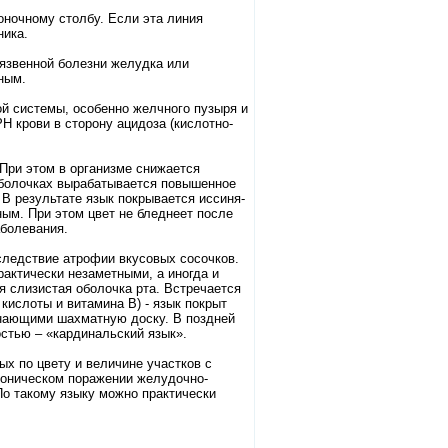
оночному столбу. Если эта линия
ника.
 язвенной болезни желудка или
ным.
й системы, особенно желчного пузыря и
 крови в сторону ацидоза (кислотно-
 При этом в организме снижается
 оболочках вырабатывается повышенное
. В результате язык покрывается иссиня-
ным. При этом цвет не бледнеет после
аболевания.
следствие атрофии вкусовых сосочков.
рактически незаметными, а иногда и
ся слизистая оболочка рта. Встречается
кислоты и витамина В) - язык покрыт
инающими шахматную доску. В поздней
остью – «кардинальский язык».
ых по цвету и величине участков с
роническом поражении желудочно-
По такому языку можно практически