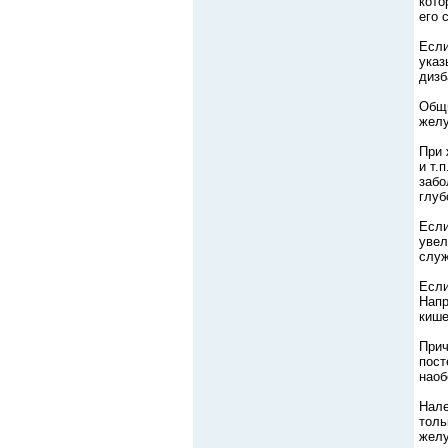
кото
его 
Если
указ
дизб
Общи
желу
При 
и т.
забо
глуб
Если
увел
служ
Если
Напр
кише
Прич
пост
наоб
Нале
толь
желу