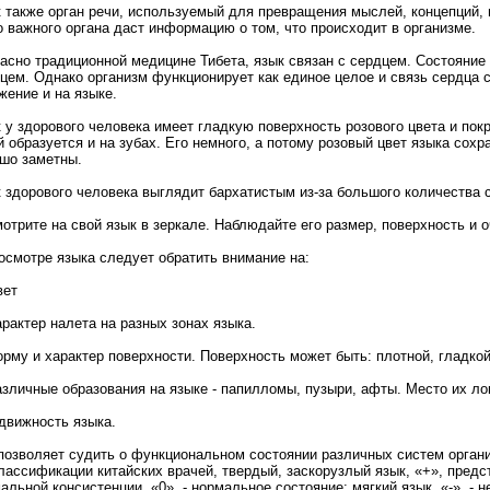
 также орган речи, используемый для превращения мыслей, концепций, 
о важного органа даст информацию о том, что происходит в организме.
асно традиционной медицине Тибета, язык связан с сердцем. Состояние
цем. Однако организм функционирует как единое целое и связь сердца 
жение и на языке.
 у здорового человека имеет гладкую поверхность розового цвета и по
й образуется и на зубах. Его немного, а потому розовый цвет языка сохр
шо заметны.
 здорового человека выглядит бархатистым из-за большого количества 
отрите на свой язык в зеркале. Наблюдайте его размер, поверхность и о
осмотре языка следует обратить внимание на:
вет
арактер налета на разных зонах языка.
орму и характер поверхности. Поверхность может быть: плотной, гладкой,
азличные образования на языке - папилломы, пузыри, афты. Место их ло
движность языка.
позволяет судить о функциональном состоянии различных систем органи
лассификации китайских врачей, твердый, заскорузлый язык, «+», предс
альной консистенции, «0», - нормальное состояние; мягкий язык, «-», - 