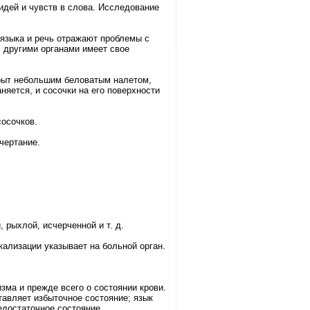
идей и чувств в слова. Исследование
 языка и речь отражают проблемы с
с другими органами имеет свое
крыт небольшим беловатым налетом,
аняется, и сосочки на его поверхности
сосочков.
чертание.
 рыхлой, исчерченной и т. д.
кализации указывает на больной орган.
зма и прежде всего о состоянии крови.
тавляет избыточное состояние; язык
недостаточное состояние.