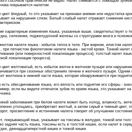
рого сосочков практически не видно. Налет снимается с помощью зубной
снова покрывается налетом.
 цвет бледный, то это указывает на признаки анемии или недостатка кро
ывает на нарушения слизи. Белый слабый налет отражает снижение ки
актериозом.
е характерные изменения языка, указанные выше, свидетельствует о те
дка, селезенки, поджелудочной железы со структурами мозга и психико
желтом налете языка - избыток тепла в теле. При жирном, илистом нале
п., при пятнистом фиолетовом налете языка - застой крови. Тонкий нале
левании (или поверхностной локализации процесса), толстый налет язык
окой локализации процесса).
 цвет желтоватый, есть избыток желчи в желчном пузыре или нарушени
ичивается при сезонных обострениях печени и желчного пузыря. Одним
ит желтизна в нижней части языка, которая обнаруживается при поднятии
 есть обесцвечивание языка, его вялость или поднятие его сферы - знач
имер, если вы видите отпечаток зубов по краям языка, это указывает н
чника.
иной заболевания при белом налете может быть холод, влажность, вете
епенно утолщаясь, приобретает желтый, а затем серый и темный цвет, э
орот, просветление и истончение налета говорит об улучшении состояни
т, покрывающий язык, указывает на токсины в желудке, тонкой или толс
ко задняя часть языка, токсины есть в толстой кишке, если налет в сере
дке, двенадцатиперстной кишке и тонкой кишке.