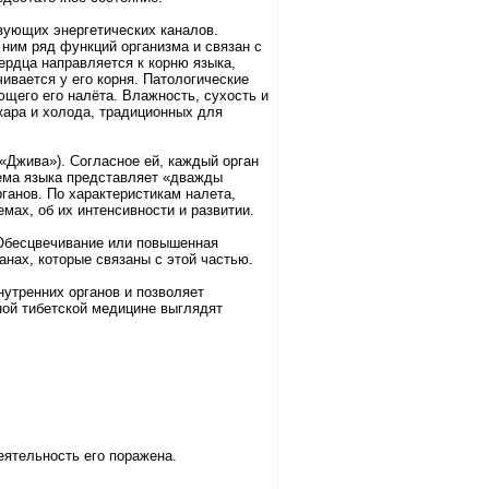
вующих энергетических каналов.
 ним ряд функций организма и связан с
ердца направляется к корню языка,
ивается у его корня. Патологические
щего его налёта. Влажность, сухость и
жара и холода, традиционных для
«Джива»). Согласное ей, каждый орган
хема языка представляет «дважды
ганов. По характеристикам налета,
мах, об их интенсивности и развитии.
 Обесцвечивание или повышенная
анах, которые связаны с этой частью.
утренних органов и позволяет
ной тибетской медицине выглядят
еятельность его поражена.