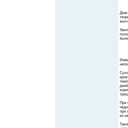
Диаг
теор
желч
Увел
поло
боле
Изме
непо
Сухо
крое
темп
диаб
кори
трещ
При 
недо
при 
из-з
Тако