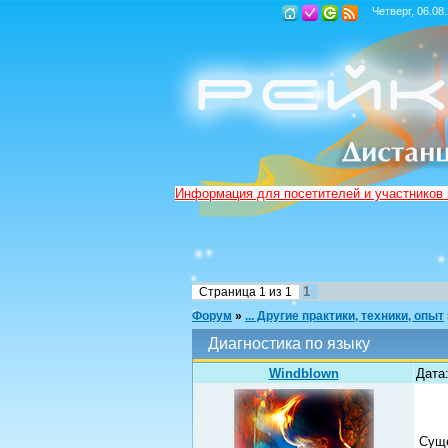
Четверг, 06.08
Информация для посетителей и участников
1
Страница
1
из
1
Форум
»
... Другие практики, техники, опыт
Диагностика по языку
Windblown
Дата
Суще