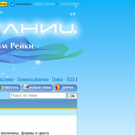
Забыл пароль
|
Регистрация
запомнить
астники
·
Правила форума
·
Поиск
·
RSS
]
 величины, формы и цвета