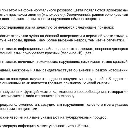
 при этом на фоне нормального розового цвета появляются ярко-красные
ется признаком анемии (малокровия). Увеличенный, равномерно красный
 всего является при- знаком нарушения обмена веществ.
обследовании языка зачастую отмечаются следующие признаки:
убокие отпечатки зубов на боковой поверхности и передней части языка 
тые неврозы, причем, чем более выражен невроз, тем четче отпечатки.
и тяжелых инфекционных заболеваниях, отравлениях, сопровождающихс
монией язык приобретает красный (малиновый) цвет.
и тяжелых почечных, токсических нарушениях язык имеет темно-красный 
едный, бескровный язык свидетельствует об анемии и резком истощении
далеко зашедших случаях сердечно-сосудистых нарушений наблюдается
о синюшный язык является грозным признаком близкой смерти.
и нарушениях функций мозжечка, мозгового кровообращения, геморрагич
 искривляется либо отклоняется в сторону.
предрасположенности к сосудистым нарушениям головного мозга указыва
речными трещинками.
оские язвочки на языке указывают на туберкулезный процесс.
 холерную инфекцию может указывать черный язык.