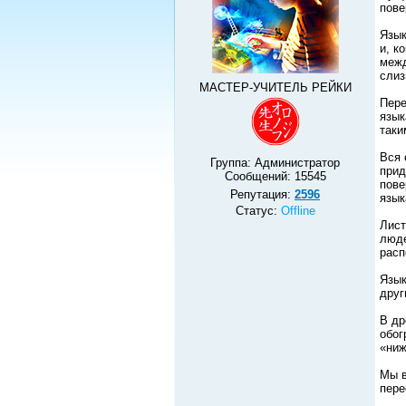
пове
Язык
и, к
межд
слиз
МАСТЕР-УЧИТЕЛЬ РЕЙКИ
Пере
язык
таки
Вся 
Группа: Администратор
прид
Сообщений:
15545
пове
Репутация:
2596
язык
Статус:
Offline
Лист
люде
расп
Язык
друг
В др
обог
«ниж
Мы в
пере