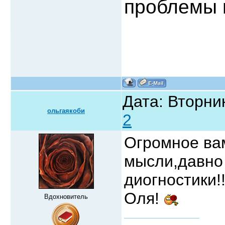
проблемы 
Дата: Вторник
ольгаякоби
2
Огромное вам
мысли,давно 
диогностики!
Оля!
Вдохновитель