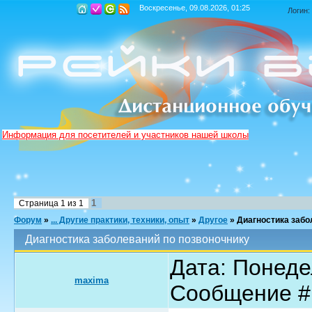
Воскресенье, 09.08.2026, 01:25
Логин:
Информация для посетителей и участников нашей школы
1
Страница
1
из
1
Форум
»
... Другие практики, техники, опыт
»
Другое
»
Диагностика забо
Диагностика заболеваний по позвоночнику
Дата: Понедел
maxima
Сообщение 