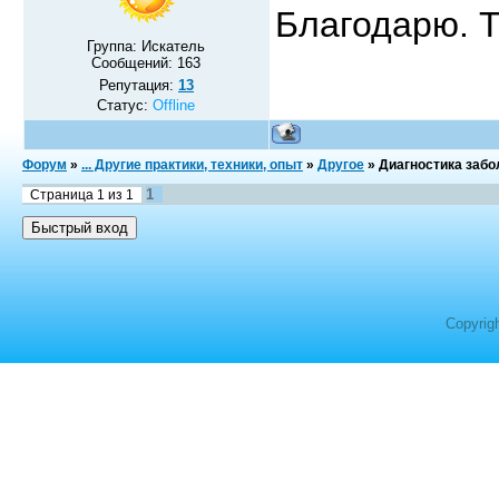
Благодарю. Т
Группа: Искатель
Сообщений:
163
Репутация:
13
Статус:
Offline
Форум
»
... Другие практики, техники, опыт
»
Другое
»
Диагностика забо
1
Страница
1
из
1
Copyrig