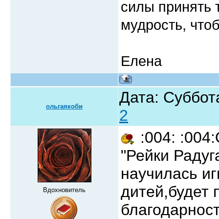
силы принять 
мудрость, чтоб
Елена
Дата: Суббот
ольгаякоби
2
:004: :004
"Рейки Радуг
научилась иг
дитей,будет
Вдохновитель
благодарнос