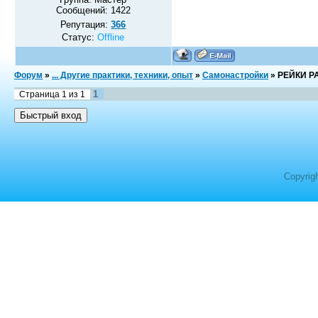
Сообщений:
1422
Репутация:
366
Статус:
Offline
Форум
»
... Другие практики, техники, опыт
»
Самонастройки
»
РЕЙКИ Р
1
Страница
1
из
1
Copyrig