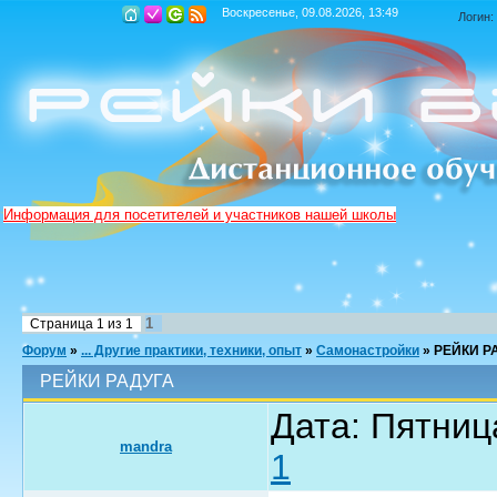
Воскресенье, 09.08.2026, 13:49
Логин:
Информация для посетителей и участников нашей школы
1
Страница
1
из
1
Форум
»
... Другие практики, техники, опыт
»
Самонастройки
»
РЕЙКИ Р
РЕЙКИ РАДУГА
Дата: Пятниц
mandra
1