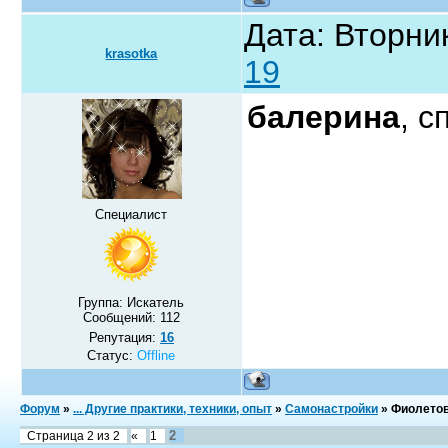
Дата: Вторник
krasotka
19
балерина
, 
Специалист
Группа: Искатель
Сообщений:
112
Репутация:
16
Статус:
Offline
Форум
»
... Другие практики, техники, опыт
»
Самонастройки
»
Фиолетов
2
Страница
2
из
2
«
1