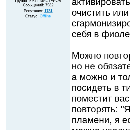
активировать
Группа: КРУГ МАСТЕРОВ
Сообщений:
7582
очистить или
Репутация:
1781
Статус:
Offline
сгармонизир
себя в фиоле
Можно повтор
но не обязат
а можно и то
посидеть в т
поместит вас
повторять: "
пламени, я е