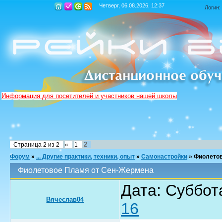
Четверг, 06.08.2026, 12:37
Логин:
Информация для посетителей и участников нашей школы
2
Страница
2
из
2
«
1
Форум
»
... Другие практики, техники, опыт
»
Самонастройки
»
Фиолетов
Фиолетовое Пламя от Сен-Жермена
Дата: Суббот
Вячеслав04
16