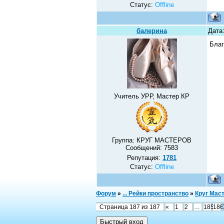
Статус:
Offline
балерина
Дата
Благ
Учитель УРР, Мастер КР
Группа: КРУГ МАСТЕРОВ
Сообщений:
7583
Репутация:
1781
Статус:
Offline
Форум
»
... Рейки пространство
»
Круг Мас
Страница
187
из
187
«
1
2
…
185
186