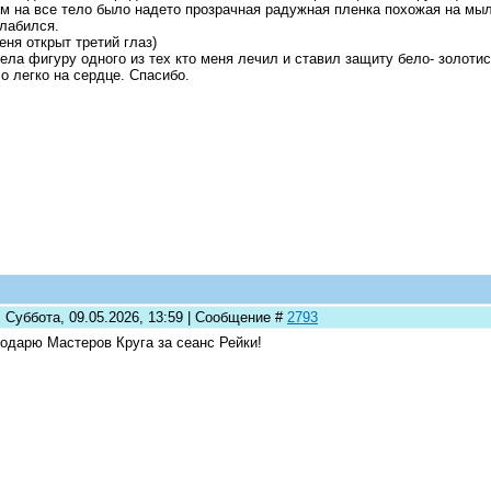
м на все тело было надето прозрачная радужная пленка похожая на мы
лабился.
меня открыт третий глаз)
ела фигуру одного из тех кто меня лечил и ставил защиту бело- золотис
о легко на сердце. Спасибо.
 Суббота, 09.05.2026, 13:59 | Сообщение #
2793
одарю Мастеров Круга за сеанс Рейки!