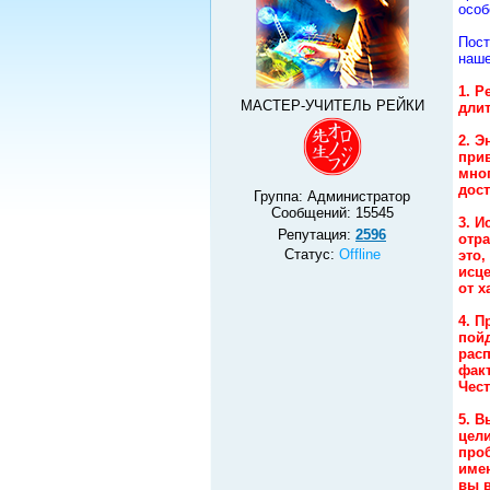
особ
Пост
наше
1. Р
МАСТЕР-УЧИТЕЛЬ РЕЙКИ
длит
2. Э
при
мног
дост
Группа: Администратор
Сообщений:
15545
3. И
Репутация:
2596
отра
Статус:
Offline
это,
исце
от 
4. П
пойд
расп
фак
Чест
5. В
цели
про
имею
вы в