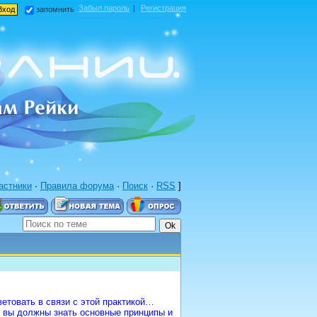
Забыл пароль
|
Регистрация
запомнить
астники
·
Правила форума
·
Поиск
·
RSS
]
етовать в связи с этой практикой…
, вы должны знать основные принципы и