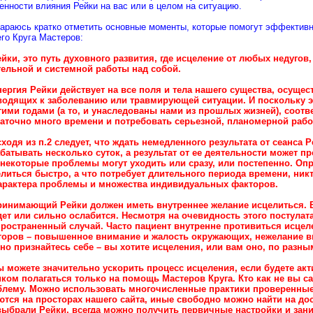
енности влияния Рейки на вас или в целом на ситуацию.
араюсь кратко отметить основные моменты, которые помогут эффективн
го Круга Мастеров:
ейки, это путь духовного развития, где исцеление от любых недугов
ельной и системной работы над собой.
нергия Рейки действует на все поля и тела нашего существа, осуще
водящих к заболеванию или травмирующей ситуации. И поскольку 
ими годами (а то, и унаследованы нами из прошлых жизней), соотв
аточно много времени и потребовать серьезной, планомерной рабо
сходя из п.2 следует, что ждать немедленного результата от сеанса 
батывать несколько суток, а результат от ее деятельности может пр
 некоторые проблемы могут уходить или сразу, или постепенно. Оп
литься быстро, а что потребует длительного периода времени, никт
характера проблемы и множества индивидуальных факторов.
ринимающий Рейки должен иметь внутреннее желание исцелиться. В
ет или сильно ослабится. Несмотря на очевидность этого постулата
ространенный случай. Часто пациент внутренне противиться исце
торов – повышенное внимание и жалость окружающих, нежелание вы
но признайтесь себе – вы хотите исцеления, или вам оно, по разны
ы можете значительно ускорить процесс исцеления, если будете акти
ком полагаться только на помощь Мастеров Круга. Кто как не вы с
блему. Можно использовать многочисленные практики проверенные
тся на просторах нашего сайта, иные свободно можно найти на до
ыбрали Рейки, всегда можно получить первичные настройки и зани