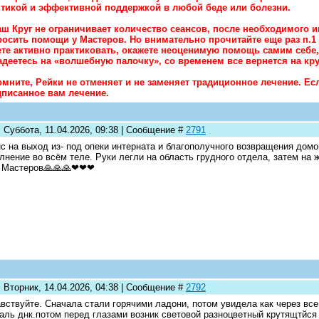
ктикой и эффективной поддержкой в любой беде или болезни.
аш Круг не ограничивает количество сеансов, после необходимого и
осить помощи у Мастеров. Но внимательно прочитайте еще раз п.1 -
те активно практиковать, окажете неоценимую помощь самим себе
деетесь на «волшебную палочку», со временем все вернется на кру
омните, Рейки не отменяет и не заменяет традиционное лечение. Е
дписанное вам лечение.
 Суббота, 11.04.2026, 09:38 | Сообщение #
2791
с на выход из- под опеки интерната и благополучного возвращения дом
лнение во всём теле. Руки легли на область грудного отдела, затем на 
г Мастеров🙏🙏🙏❤❤❤
 Вторник, 14.04.2026, 04:38 | Сообщение #
2792
вствуйте. Сначала стали горячими ладони, потом увидела как через все
аль днк.потом перед глазами возник световой разноцветный крутящтйся 