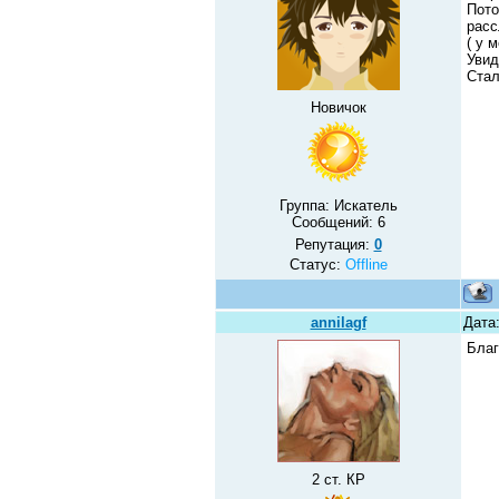
Пото
расс
( у 
Увид
Стал
Новичок
Группа: Искатель
Сообщений:
6
Репутация:
0
Статус:
Offline
annilagf
Дата:
Благ
2 ст. КР