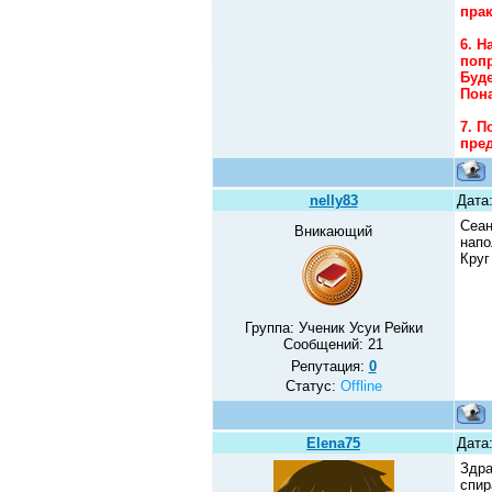
пра
6. Н
попр
Буде
Пона
7. П
пре
nelly83
Дата:
Сеан
Вникающий
напо
Кру
Группа: Ученик Усуи Рейки
Сообщений:
21
Репутация:
0
Статус:
Offline
Elena75
Дата:
Здра
спир