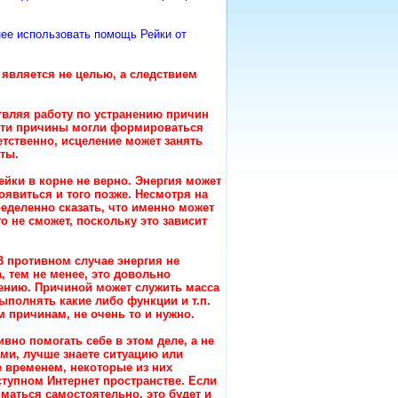
ее использовать помощь Рейки от
, является не целью, а следствием
ствляя работу по устранению причин
эти причины могли формироваться
етственно, исцеление может занять
ты.
Рейки в корне не верно. Энергия может
оявиться и того позже. Несмотря на
ределенно сказать, что именно может
о не сможет, поскольку это зависит
 противном случае энергия не
, тем не менее, это довольно
лению. Причиной может служить масса
полнять какие либо функции и т.п.
м причинам, не очень то и нужно.
вно помогать себе в этом деле, а не
ами, лучше знаете ситуацию или
 временем, некоторые из них
ступном Интернет пространстве. Если
маться самостоятельно, это будет и