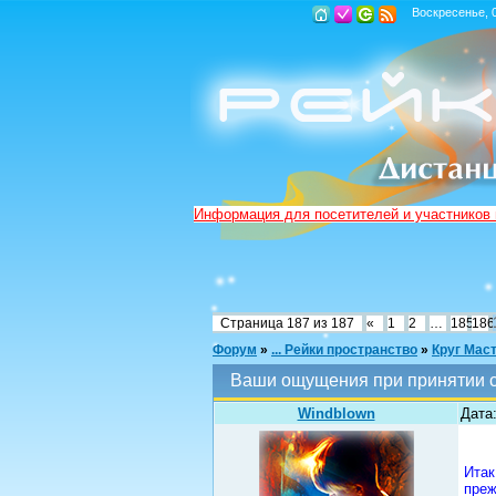
Воскресенье, 0
Информация для посетителей и участников
Страница
187
из
187
«
1
2
…
185
186
Форум
»
... Рейки пространство
»
Круг Мас
Ваши ощущения при принятии с
Windblown
Дата:
Итак
преж