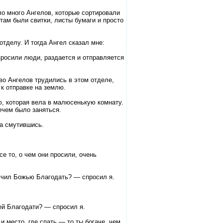
ло много Ангелов, которые сортировали
ам были свитки, листы бумаги и просто
отделу. И тогда Ангел сказал мне:
 просили люди, раздается и отправляется
во Ангелов трудились в этом отделе,
 к отправке на землю.
ю, которая вела в малюсенькую комнату.
ечем было заняться.
ка смутившись.
е то, о чем они просили, очень
лучил Божью Благодать? — спросил я.
ей Благодати? — спросил я.
и место, где спать — то ты богаче, чем