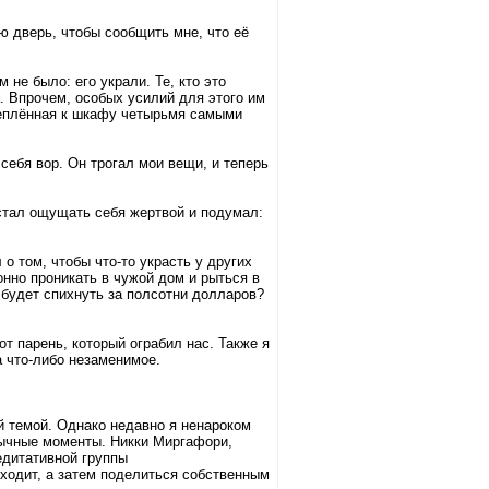
ю дверь, чтобы сообщить мне, что её
 не было: его украли. Те, кто это
. Впрочем, особых усилий для этого им
реплённая к шкафу четырьмя самыми
себя вор. Он трогал мои вещи, и теперь
стал ощущать себя жертвой и подумал:
о том, чтобы что-то украсть у других
онно проникать в чужой дом и рыться в
 будет спихнуть за полсотни долларов?
от парень, который ограбил нас. Также я
а что-либо незаменимое.
й темой. Однако недавно я ненароком
бычные моменты. Никки Миргафори,
едитативной группы
сходит, а затем поделиться собственным