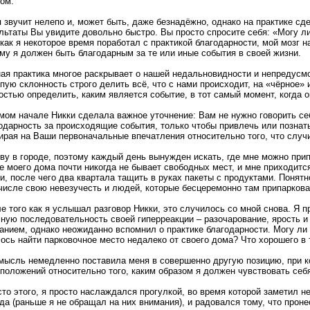
ом.
 звучит нелепо и, может быть, даже безнадёжно, однако на практике сд
льтаты Вы увидите довольно быстро. Вы просто спросите себя: «Могу ли
 как я некоторое время поработал с практикой благодарности, мой мозг 
му я должен быть благодарным за те или иные события в своей жизни.
ая практика многое раскрывает о нашей недальновидности и непредусм
пую склонность строго делить всё, что с нами происходит, на «чёрное» 
остью определить, каким является событие, в тот самый момент, когда о
мом начале Никки сделала важное уточнение: Вам не нужно говорить с
одарность за происходящие события, только чтобы привлечь или познат
ирая на Ваши первоначальные впечатления относительно того, что случ
ву в городе, поэтому каждый день вынужден искать, где мне можно прип
е моего дома почти никогда не бывает свободных мест, и мне приходится
и, после чего два квартала тащить в руках пакеты с продуктами. Понятн
числе свою невезучесть и людей, которые бесцеремонно там припаркова
е того как я услышал разговор Никки, это случилось со мной снова. Я п
ную последовательность своей гиперреакции – разочарование, ярость и
анием, однако неожиданно вспомнил о практике благодарности. Могу ли 
ось найти парковочное место недалеко от своего дома? Что хорошего в 
мысль немедленно поставила меня в совершенно другую позицию, при ко
положений относительно того, каким образом я должен чувствовать себя
то этого, я просто наслаждался прогулкой, во время которой заметил н
да (раньше я не обращал на них внимания), и радовался тому, что прон