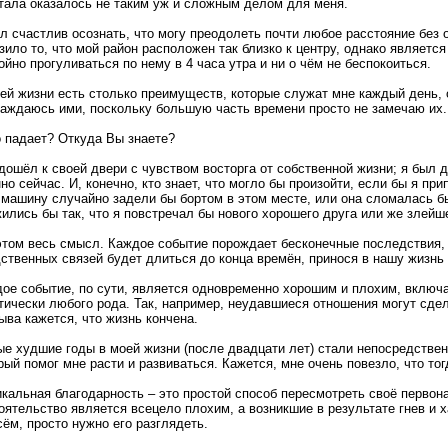
тала оказалось не таким уж и сложным делом для меня.
л счастлив осознать, что могу преодолеть почти любое расстояние без
зило то, что мой район расположен так близко к центру, однако являетс
ойно прогуливаться по нему в 4 часа утра и ни о чём не беспокоиться.
ей жизни есть столько преимуществ, которые служат мне каждый день, 
аждаюсь ими, поскольку большую часть времени просто не замечаю их.
 падает? Откуда Вы знаете?
дошёл к своей двери с чувством восторга от собственной жизни; я был 
но сейчас. И, конечно, кто знает, что могло бы произойти, если бы я пр
машину случайно задели бы бортом в этом месте, или она сломалась бы
ились бы так, что я повстречал бы нового хорошего друга или же злейшег
этом весь смысл. Каждое событие порождает бесконечные последствия, 
ственных связей будет длиться до конца времён, принося в нашу жизнь
ое событие, по сути, является одновременно хорошим и плохим, включа
тически любого рода. Так, например, неудавшиеся отношения могут сде
ыва кажется, что жизнь кончена.
е худшие годы в моей жизни (после двадцати лет) стали непосредственн
рый помог мне расти и развиваться. Кажется, мне очень повезло, что то
кальная благодарность – это простой способ пересмотреть своё первон
оятельство является всецело плохим, а возникшие в результате гнев и
сём, просто нужно его разглядеть.