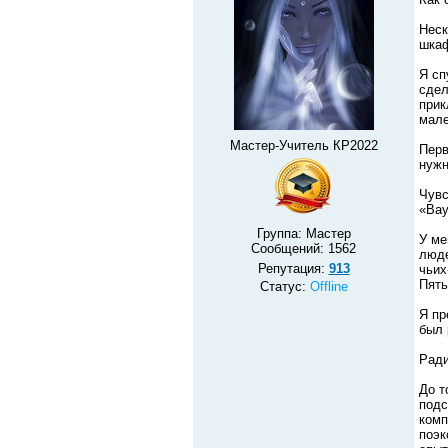
Неск
шкаф
Я сп
сдел
прик
мале
Мастер-Учитель КР2022
Перв
нужн
Чувс
«Вау
Группа: Мастер
У ме
Сообщений:
1562
люде
Репутация:
913
чьих
Пять
Статус:
Offline
Я пр
был 
Ради
До т
подс
комп
поэк