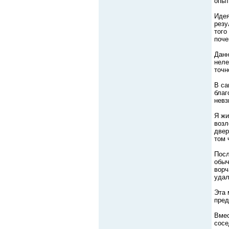
опыт
Идея
резу
того
поче
Данн
неле
точн
В са
благ
невз
Я жи
возл
двер
том 
Посл
обыч
ворч
удал
Эта 
пред
Вмес
сосе