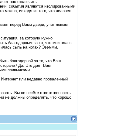
вляет нас отключить
нии: события являются изолированными
то можно, исходя из того, что человек
ывает перед Вами двери, учит новым
ситуация, за которую нужно
быть благодарным за то, что мои планы
вилась сыпь на ногах? Эээммм,
быть благодарной за то, что Ваш
есторане? Да. Это даёт Вам
ыми привычками.
 Интернет или недавно проваленный
ровать. Вы не несёте ответственность
 они не должны определять, что хорошо,