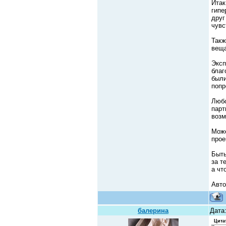
Итак
гипе
друг
чувс
Такж
веща
Эксп
благ
были
попр
Любо
парт
возм
Може
прое
Быть
за т
а чт
Авто
балерина
Дата
Цита