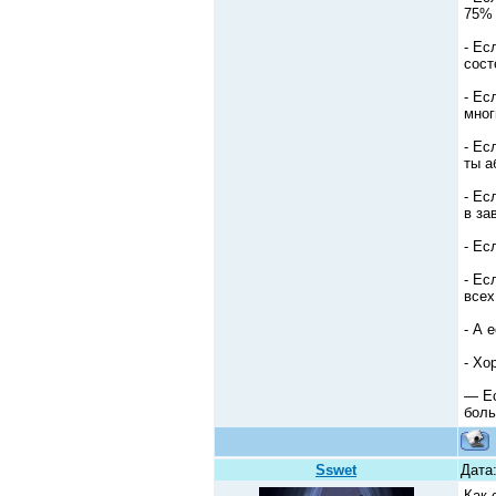
75% 
- Ес
сост
- Ес
мног
- Ес
ты а
- Ес
в за
- Ес
- Ес
всех
- А 
- Хо
— Ес
боль
Sswet
Дата:
Как 