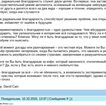
, радикальная благодарность служит двум целям. Во-первых, она заста
рчувствительный режим автопилота, основанный на вопиющем заблужде
 от друга и делятся всего на два вида – хорошие и плохие; определить э
твует, когда они случаются.
е радикальная благодарность способствует решению проблем, она откр
м, избавляет от ошибок в будущем.
ериментировать с благодарностью – одно удовольствие. Чем абсурднее 
одарить, тем увлекательнее и интереснее всё складывается. Могу ли я 
 отменены? Конечно. Могу ли я быть благодарным за то, что у меня поя
обуем это выяснить.
й момент досады или разочарования – это честная игра. Можете ли Вы 
нёр проявляет нетерпение, когда Вы пытаетесь решить, что заказать в р
ожность разобраться со своими страхами, заморочками и разрушительн
те ли Вы быть благодарным за кофе, который закончился, отключённый
кт? Да, если у Вас есть мозги и немного любопытства.
 благодарным за всё – это не обязанность, а возможность эксперименти
е чувства, которые возникают после того, как что-то произойдёт, однако
о плохо.
р: David Cain
: Понедельник, 10.10.2016, 13:07 | Сообщение #
34
та
Amita
(
)