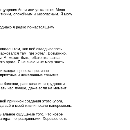
 ощущения боли или усталости. Меня
я тихим, спокойным и безопасным. Я могу
однако я редко по-настоящему
доволен тем, как всё складывалось
ипарковался там, где хотел. Возможно,
. А, может быть, обстоятельства
о врага. Я не знаю и не могу знать.
и каждая цепочка причинно-
 приятные и нежеланные события.
я болезни, расставания и трудности
лать нас лучше, даже если на момент
ой причиной создания этого блога,
гда всё в моей жизни пошло наперекосяк.
ачальное ощущение того, что новое
 хандра – оправданными. Хорошее есть