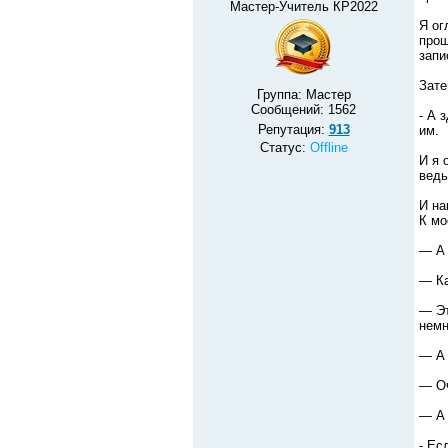
Мастер-Учитель КР2022
Я ог
прош
запи
Зате
Группа: Мастер
Сообщений:
1562
- А 
Репутация:
913
им.
Статус:
Offline
И я 
ведь
И на
К мо
— А 
— Ка
— Эт
немн
— А 
— Оч
— А 
- Ес