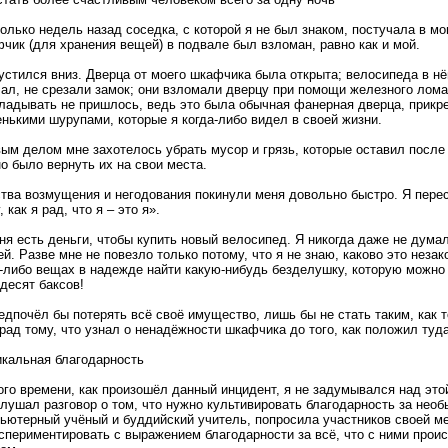
олько недель назад соседка, с которой я не был знаком, постучала в мо
чик (для хранения вещей) в подвале был взломан, равно как и мой.
устился вниз. Дверца от моего шкафчика была открыта; велосипеда в нём
ал, не срезали замок; они взломали дверцу при помощи железного лома
ладывать не пришлось, ведь это была обычная фанерная дверца, прик
нькими шурупами, которые я когда-либо видел в своей жизни.
ым делом мне захотелось убрать мусор и грязь, которые оставил после 
о было вернуть их на свои места.
тва возмущения и негодования покинули меня довольно быстро. Я пере
, как я рад, что я – это я».
ня есть деньги, чтобы купить новый велосипед. Я никогда даже не думал 
й. Разве мне не повезло только потому, что я не знаю, каково это незак
-либо вещах в надежде найти какую-нибудь безделушку, которую можно
десят баксов!
едпочёл бы потерять всё своё имущество, лишь бы не стать таким, как т
рад тому, что узнал о ненадёжности шкафчика до того, как положил туд
кальная благодарность
ого времени, как произошёл данный инцидент, я не задумывался над это
лушал разговор о том, что нужно культивировать благодарность за нео
ьютерный учёный и буддийский учитель, попросила участников своей м
спериментировать с выражением благодарности за всё, что с ними прои