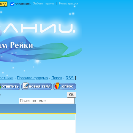
Забыл пароль
|
Регистрация
запомнить
астники
·
Правила форума
·
Поиск
·
RSS
]
я