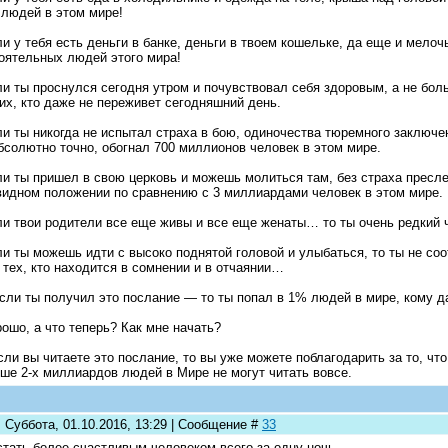
людей в этом мире!
ли у тебя есть деньги в банке, деньги в твоем кошельке, да еще и мелоч
оятельных людей этого мира!
ли ты проснулся сегодня утром и почувствовал себя здоровым, а не бол
их, кто даже не переживет сегодняшний день.
ли ты никогда не испытал страха в бою, одиночества тюремного заключе
бсолютно точно, обогнал 700 миллионов человек в этом мире.
ли ты пришел в свою церковь и можешь молиться там, без страха пресле
видном положении по сравнению с 3 миллиардами человек в этом мире.
ли твои родители все еще живы и все еще женаты… то ты очень редкий 
ли ты можешь идти с высоко поднятой головой и улыбаться, то ты не со
 тех, кто находится в сомнении и в отчаянии…
если ты получил это послание — то ты попал в 1% людей в мире, кому д
рошо, а что теперь? Как мне начать?
ли вы читаете это послание, то вы уже можете поблагодарить за то, что
ше 2-х миллиардов людей в Мире не могут читать вовсе.
 Суббота, 01.10.2016, 13:29 | Сообщение #
33
стать более счастливым человеком всего за одну ночь