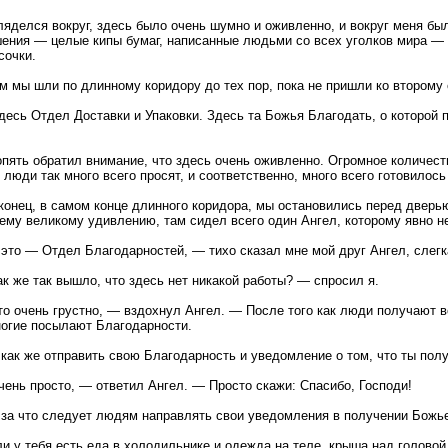
ляделся вокруг, здесь было очень шумно и оживленно, и вокруг меня бы
ения — целые кипы бумаг, написанные людьми со всех уголков мира — т
сочки.
м мы шли по длинному коридору до тех пор, пока не пришли ко второму 
здесь Отдел Доставки и Упаковки. Здесь та Божья Благодать, о которой
опять обратил внимание, что здесь очень оживленно. Огромное количест
 люди так много всего просят, и соответственно, много всего готовилось
конец, в самом конце длинного коридора, мы остановились перед дверь
ему великому удивлению, там сидел всего один Ангел, которому явно н
это — Отдел Благодарностей, — тихо сказал мне мой друг Ангел, слег
к же так вышло, что здесь нет никакой работы? — спросил я.
о очень грустно, — вздохнул Ангел. — После того как люди получают вс
огие посылают Благодарности.
как же отправить свою Благодарность и уведомление о том, что ты по
ень просто, — ответил Ангел. — Просто скажи: Спасибо, Господи!
за что следует людям направлять свои уведомления в получении Божь
ли у тебя есть еда в холодильнике и одежда на теле, крыша над головой 