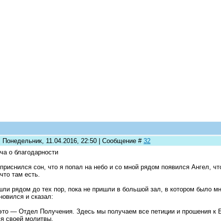
: Понедельник, 11.04.2016, 22:50 | Сообщение #
32
ча о благодарности
приснился сон, что я попал на небо и со мной рядом появился Ангел, ч
 что там есть.
ли рядом до тех пор, пока не пришли в большой зал, в котором было м
новился и сказал:
это — Отдел Получения. Здесь мы получаем все петиции и прошения к 
я своей молитвы.