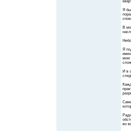
квар
Я бы
пора
спок
В мо
насл
Небо
Я по
имен
мою 
слож
И в 
след
Кажд
прак
разр
Самы
кото
Ради
обст
во в