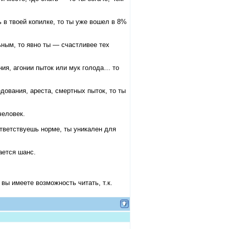
ь в твоей копилке, то ты уже вошел в 8%
ьным, то явно ты — счастливее тех
ния, агонии пыток или мук голода… то
дования, ареста, смертных пыток, то ты
человек.
ответствуешь норме, ты уникален для
ается шанс.
 вы имеете возможность читать, т.к.