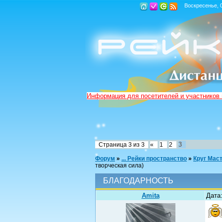
Воскресенье, 0
Информация для посетителей и участников
3
Страница
3
из
3
«
1
2
Форум
»
... Рейки пространство
»
Круг Мас
творческая сила)
БЛАГОДАРНОСТЬ
Amita
Дата: