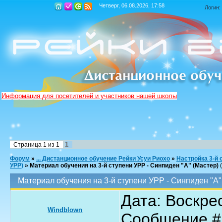
Четверг, 06.08.2026, 17:58
Логин:
Информация для посетителей и участников нашей школы
1
Страница
1
из
1
Форум
»
... Дистанционное обучение Рейки Усуи Риохо
»
Настройка 3-й 
УРР)
»
Материал обучения на 3-й ступени УРР - Синпиден "А" (Мастер)
Материал обучения на 3-й ступени УРР - Синпиден "А"
Дата: Воскрес
Windblown
Сообщение 