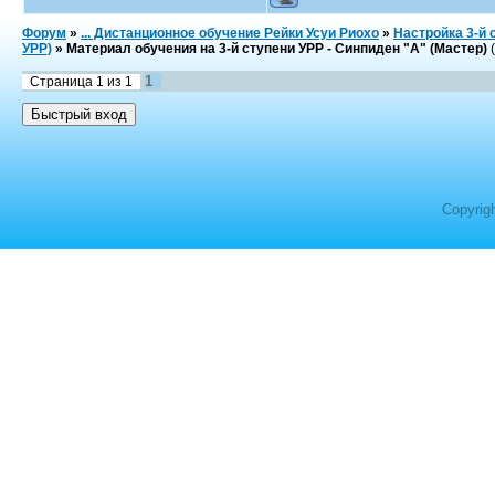
Форум
»
... Дистанционное обучение Рейки Усуи Риохо
»
Настройка 3-й 
УРР)
»
Материал обучения на 3-й ступени УРР - Синпиден "А" (Мастер)
1
Страница
1
из
1
Copyrig