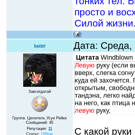
тонких тел. В
просто и вос
Силой жизни
Дата: Среда,
bastet
Цитата
Windblown
Левую
руку (если в
вверх, слегка согну
куда ей захочется.
открытым, свободны
Завсегдатай
тандэна, легко най
на него, как птица 
левую
руку,
Группа: Целитель Усуи Рейки
Сообщений:
45
С какой руки
Репутация:
11
Статус:
Offline