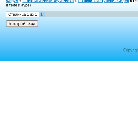
Форум
»
... Техники Рейки Усуи Риохо
»
Техники 1-й ступени - Сёден
»
Рэ
в теле и ауре)
1
Страница
1
из
1
Copyrig