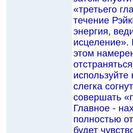
«третьего гл
течение Рэйк
энергия, веди
исцеление». 
этом намерен
отстраняться
используйте 
слегка согну
совершать «п
Главное - на
полностью от
будет чувств