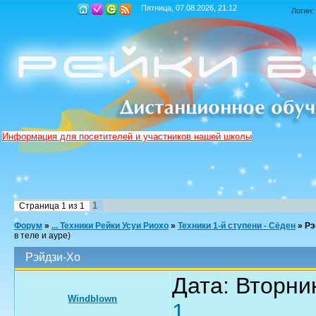
Пятница, 07.08.2026, 21:12
Логин:
Информация для посетителей и участников нашей школы
1
Страница
1
из
1
Форум
»
... Техники Рейки Усуи Риохо
»
Техники 1-й ступени - Сёден
»
Рэ
в теле и ауре)
Рэйдзи-Хо
Дата: Вторник
Windblown
1