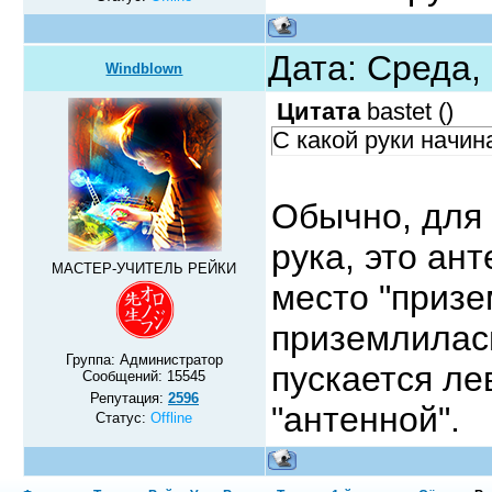
Дата: Среда,
Windblown
Цитата
bastet
(
)
С какой руки начин
Обычно, для 
рука, это ант
МАСТЕР-УЧИТЕЛЬ РЕЙКИ
место "призе
приземлилась
Группа: Администратор
пускается ле
Сообщений:
15545
Репутация:
2596
"антенной".
Статус:
Offline