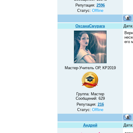
Репутация:
2596
Статус:
Offline
ОксанаСмурага
Дата:
Верн
неск
его 
Мастер-Учитель ОР, КР2019
Группа: Мастер
Сообщений:
629
Репутация:
216
Статус:
Offline
Андрей
Дата: