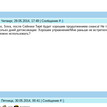
 Четверг, 29.05.2014, 17:49 | Сообщение #
4
о, Sova, после Сейхеки Тирё будет хорошим продолжением сеанса! Не та
олько дней детоксикации. Хорошее упражнение!Мне раньше не встретило
можно использовать?
 Пятница, 30.05.2014, 00:41 | Сообщение #
5