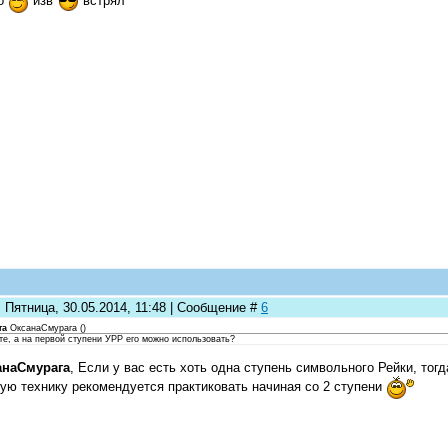
ко
изв
встрял
 Пятница, 30.05.2014, 11:48 | Сообщение #
6
та
ОксанаСмурага
(
)
те, а на первой ступени УРР его можно использовать?
анаСмурага
, Если у вас есть хоть одна ступень символьного Рейки, то
ую технику рекомендуется практиковать начиная со 2 ступени