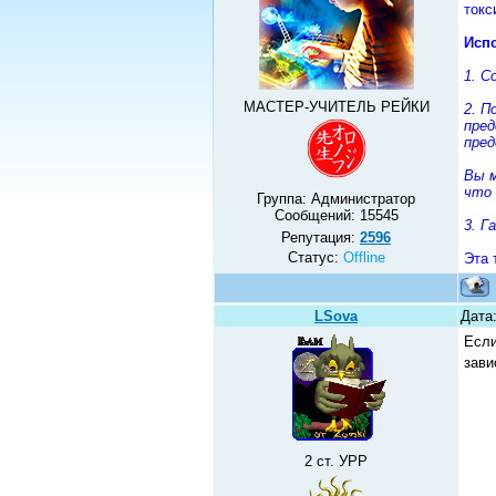
токс
Испо
1. С
МАСТЕР-УЧИТЕЛЬ РЕЙКИ
2. П
пред
пред
Вы м
что 
Группа: Администратор
Сообщений:
15545
3. Г
Репутация:
2596
Статус:
Offline
Эта 
LSova
Дата:
Если
зави
2 ст. УРР