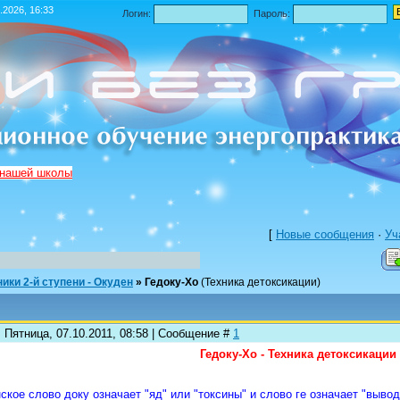
.2026, 16:33
Логин:
Пароль:
 нашей школы
[
Новые сообщения
·
Уч
ники 2-й ступени - Окуден
»
Гедоку-Хо
(Техника детоксикации)
 Пятница, 07.10.2011, 08:58 | Сообщение #
1
Гедоку-Хо - Техника детоксикации
ское слово доку означает "яд" или "токсины" и слово ге означает "выво