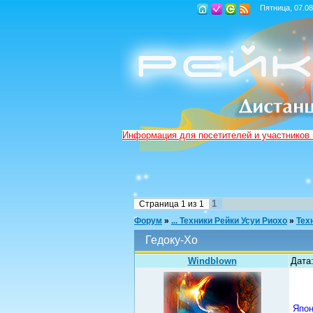
Пятница, 07.08
Информация для посетителей и участников
1
Страница
1
из
1
Форум
»
... Техники Рейки Усуи Риохо
»
Тех
Гедоку-Хо
Windblown
Дата:
Япон