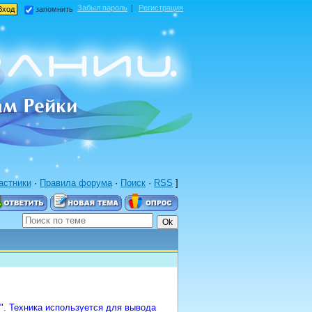
Забыл пароль
|
Регистрация
запомнить
астники
·
Правила форума
·
Поиск
·
RSS
]
д". Техника используется для вывода