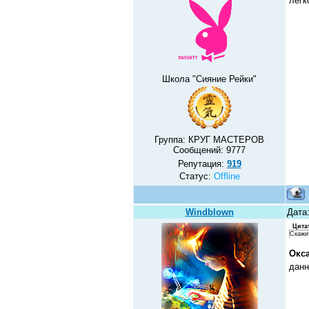
лег
Школа "Сияние Рейки"
Группа: КРУГ МАСТЕРОВ
Сообщений:
9777
Репутация:
919
Статус:
Offline
Windblown
Дата:
Цита
Скажи
Окс
данн