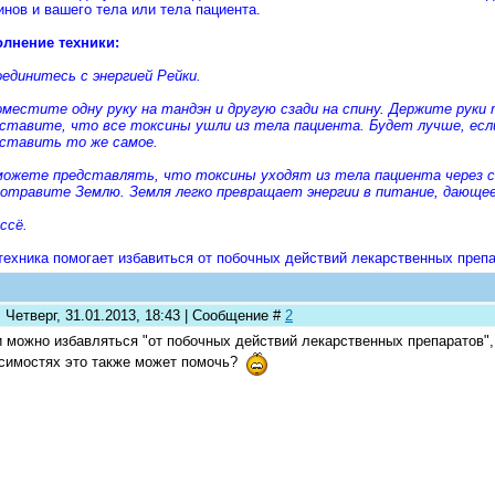
инов и вашего тела или тела пациента.
лнение техники:
оединитесь с энергией Рейки.
оместите одну руку на тандэн и другую сзади на спину. Держите руки
ставите, что все токсины ушли из тела пациента. Будет лучше, есл
ставить то же самое.
ожете представлять, что токсины уходят из тела пациента через ст
отравите Землю. Земля легко превращает энергии в питание, дающее
ассё.
техника помогает избавиться от побочных действий лекарственных препа
 Четверг, 31.01.2013, 18:43 | Сообщение #
2
 можно избавляться "от побочных действий лекарственных препаратов",
симостях это также может помочь?