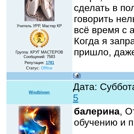
сделать в по
говорить нел
Учитель УРР, Мастер КР
всё время с 
Когда я запр
пришло, даже
Группа: КРУГ МАСТЕРОВ
Сообщений:
7583
Репутация:
1781
Статус:
Offline
Дата: Суббот
Windblown
5
балерина
, О
обучению и п