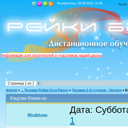
Воскресенье, 09.08.2026, 16:46
Логин:
Информация для посетителей и участников нашей школы
1
Страница
1
из
1
Форум
»
... Техники Рейки Усуи Риохо
»
Техники 2-й ступени - Окуден
»
К
Кэцуэки Кокан-хо
Дата: Суббота
Windblown
1