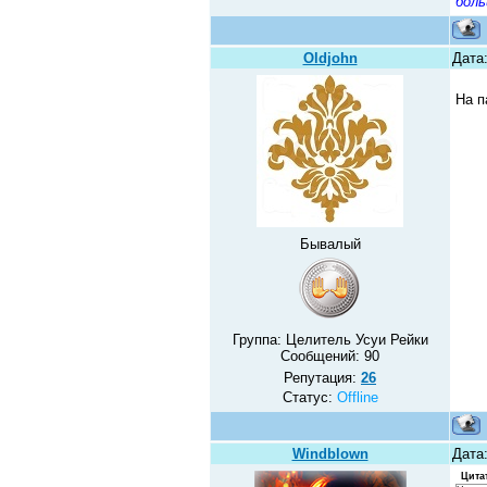
боль
Oldjohn
Дата:
На п
Бывалый
Группа: Целитель Усуи Рейки
Сообщений:
90
Репутация:
26
Статус:
Offline
Windblown
Дата
Цита