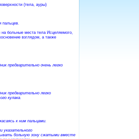
оверхности (тела, ауры)
и пальцев.
и на больные места тела Исцеляемого,
косновение взглядом, а также
дник предварительно очень легко
дник предварительно легко
ого кулака.
касаясь к ним пальцами.
ли указательного
рывать больную зону сжатыми вместе