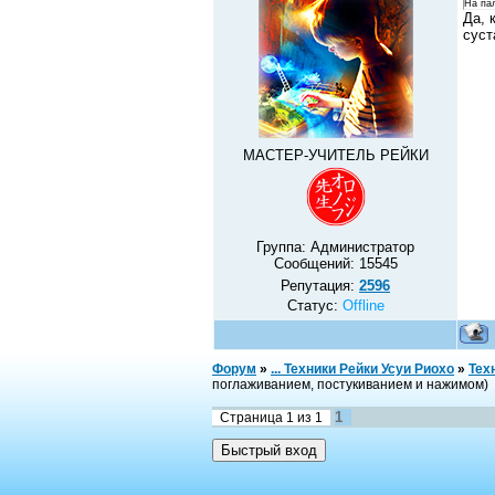
На па
Да, 
суст
МАСТЕР-УЧИТЕЛЬ РЕЙКИ
Группа: Администратор
Сообщений:
15545
Репутация:
2596
Статус:
Offline
Форум
»
... Техники Рейки Усуи Риохо
»
Тех
поглаживанием, постукиванием и нажимом)
1
Страница
1
из
1