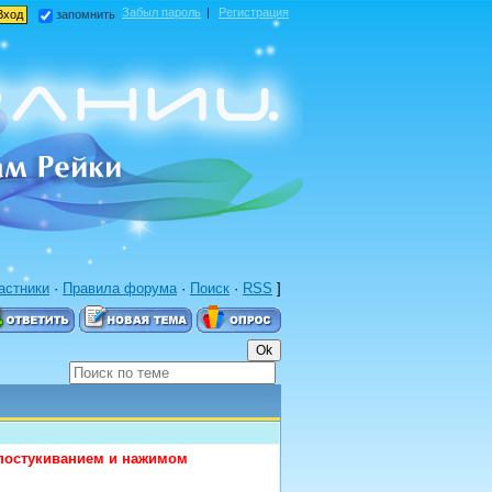
Забыл пароль
|
Регистрация
запомнить
астники
·
Правила форума
·
Поиск
·
RSS
]
, постукиванием и нажимом