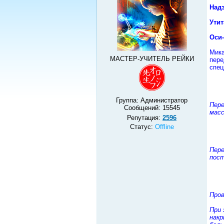
Надэ
Утит
Оси-
Мика
МАСТЕР-УЧИТЕЛЬ РЕЙКИ
пере
спец
Группа: Администратор
Пере
Сообщений:
15545
масс
Репутация:
2596
Статус:
Offline
Пере
пост
Пров
При 
накр