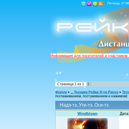
Пятница, 07.08
Информация для посетителей и участников
1
Страница
1
из
1
Форум
»
... Техники Рейки Усуи Риохо
»
Тех
поглаживанием, постукиванием и нажимом)
Надэ-тэ, Ути-тэ, Оси-тэ
Windblown
Дата: