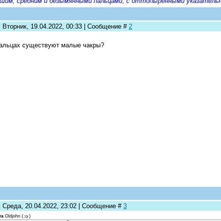
шим, средним и безымянными пальцами, с оттопыренными указательн
 Вторник, 19.04.2022, 00:33 | Сообщение #
2
альцах существуют малые чакры?
: Среда, 20.04.2022, 23:02 | Сообщение #
3
та
Oldjohn
(
)