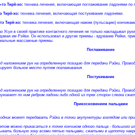
-тэ Тирё-хо:
техника лечения, включающая поглаживание ладонями по п
э Тирё-хо:
техника лечения, включающая постукивание ладонями.
тэ Тирё-хо:
техника лечения, включающая нажим (пульсацию) кончикам
о Усуи в своей практике контактного лечения не только накладывал рук
давая им Рэйки. Он использовал и другие приемы - вдувание Рейки, при
иальные массажные приемы.
Поглаживание
д наложением рук на определенную позицию для передачи Рэйки, Прово
ирует больное место путем поглаживания.
Постукивание
д наложением рук на определенную позицию для передачи Рэйки, Прово
укивает по ним ребром ладони либо одной из трех сторон слегка сжат
Прикосновением пальцами
одник может передавать Рэйки в точки акупунктуры взглядом или при
этом можно прикасаться к точке кончиком одного пальца - большого и
ывать больную зону всеми пятью пальцами, сжатыми в щепотку нак