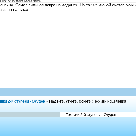
льцах существуют малые чакры?
конечно. Самая сильная чакра на ладонях. Но так же любой сустав можно
авы на пальцах.
ники 2-й ступени - Окуден
»
Надэ-тэ, Ути-тэ, Оси-тэ
(Техники исцеления