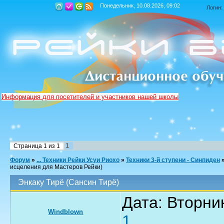
Понедельник, 10.08.2026, 09:02
Логин:
Информация для посетителей и участников нашей школы
1
Страница
1
из
1
Форум
»
... Техники Рейки Усуи Риохо
»
Техники 3-й ступени - Синпиден
исцеления для Мастеров Рейки)
Энкаку Тирё (Сансин Тирё)
Дата: Вторник
Windblown
1