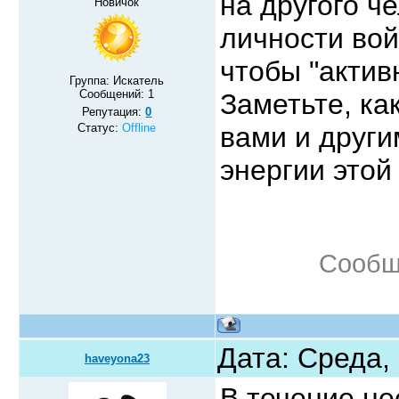
на другого ч
Новичок
личности вой
чтобы "актив
Группа: Искатель
Сообщений:
1
Заметьте, ка
Репутация:
0
Статус:
Offline
вами и други
энергии этой
Сообщ
Дата: Среда,
haveyona23
В течение не