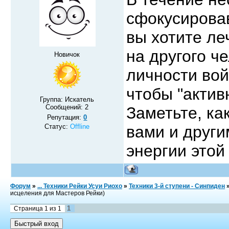
сфокусировав
вы хотите ле
на другого ч
Новичок
личности вой
чтобы "актив
Группа: Искатель
Сообщений:
2
Заметьте, ка
Репутация:
0
Статус:
Offline
вами и други
энергии этой
Форум
»
... Техники Рейки Усуи Риохо
»
Техники 3-й ступени - Синпиден
исцеления для Мастеров Рейки)
1
Страница
1
из
1