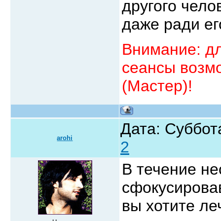
другого чело
даже ради ег
Внимание: д
сеансы возмо
(Мастер)!
Дата: Суббота
arohi
2
В течение не
сфокусировав
вы хотите ле