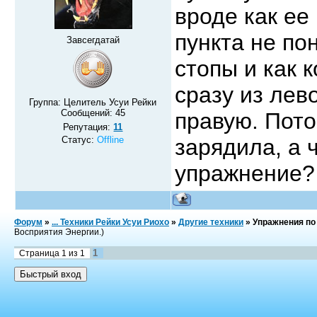
вроде как ее
пункта не по
Завсегдатай
стопы и как 
сразу из лев
Группа: Целитель Усуи Рейки
Сообщений:
45
правую. Пото
Репутация:
11
Статус:
Offline
зарядила, а 
упражнение?
Форум
»
... Техники Рейки Усуи Риохо
»
Другие техники
»
Упражнения по
Восприятия Энергии.)
1
Страница
1
из
1