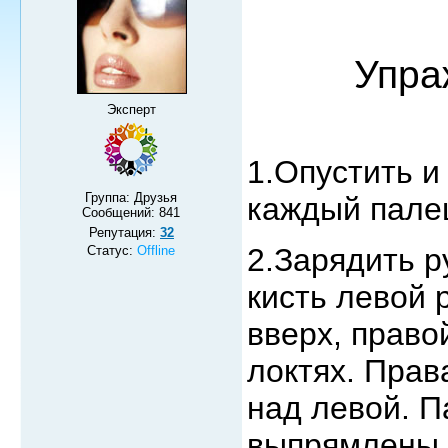
Упра
Эксперт
1.Опустить и
Группа: Друзья
каждый пале
Сообщений:
841
Репутация:
32
2.Зарядить р
Статус:
Offline
кисть левой 
вверх, право
локтях. Прав
над левой. П
выпрямлены 