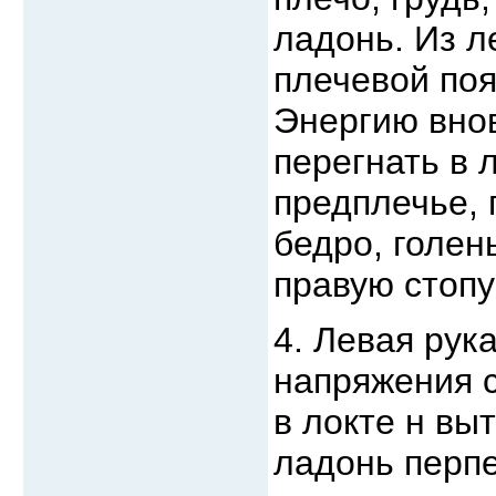
ладонь. Из л
плечевой поя
Энергию внов
перегнать в 
предплечье, 
бедро, голен
правую стопу 
4. Левая рук
напряжения с
в локте н вы
ладонь перпе