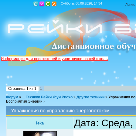
Суббота, 08.08.2026, 14:34
Логин:
Информация для посетителей и участников нашей школы
1
Страница
1
из
1
Форум
»
... Техники Рейки Усуи Риохо
»
Другие техники
»
Упражнения по
Восприятия Энергии.)
Упражнения по управлению энергопотоком
Дата: Среда,
leka