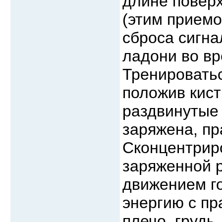
длине повер
(этим приемо
сброса сигн
ладони во вр
Тренироватьс
положив кист
раздвинутые 
заряжена, п
Сконцентрир
заряженной р
движением г
энергию с пр
плечо, грудь