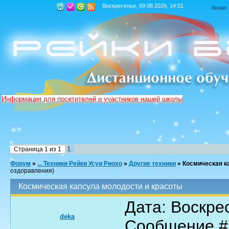
Воскресенье, 09.08.2026, 14:01
Логин:
Информация для посетителей и участников нашей школы
1
Страница
1
из
1
Форум
»
... Техники Рейки Усуи Риохо
»
Другие техники
»
Космическая к
оздоравления)
Космическая капсула молодости и красоты
Дата: Воскрес
deka
Сообщение 