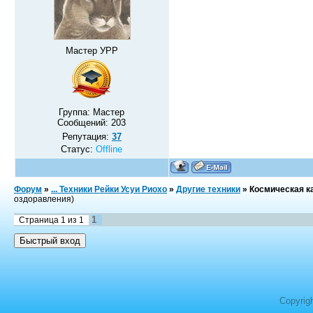
Мастер УРР
Группа: Мастер
Сообщений:
203
Репутация:
37
Статус:
Offline
Форум
»
... Техники Рейки Усуи Риохо
»
Другие техники
»
Космическая к
оздоравления)
1
Страница
1
из
1
Copyrig