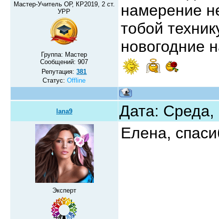
Мастер-Учитель ОР, КР2019, 2 ст.
намерение н
УРР
тобой техник
новогодние 
Группа: Мастер
Сообщений:
907
Репутация:
381
Статус:
Offline
Дата: Среда,
lana9
Елена, спаси
Эксперт