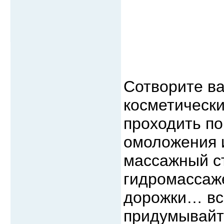
Сотворите в
косметически
проходить п
омоложения и
массажный с
гидромассаж
дорожки… всё
придумывайте