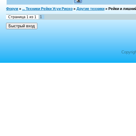
Форум
»
... Техники Рейки Усуи Риохо
»
Другие техники
»
Рейки и лишни
1
Страница
1
из
1
Copyrig