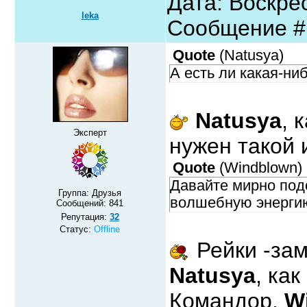
Дата: Воскрес
leka
Сообщение 
Quote
(
Natusya
)
А есть ли какая-ни
Natusya
, 
Эксперт
нужен такой
Quote
(
Windblown
)
Давайте мирно под
Группа: Друзья
волшебную энергию
Сообщений:
841
Репутация:
32
Статус:
Offline
Рейки -за
Natusya
, как
Командор,
W