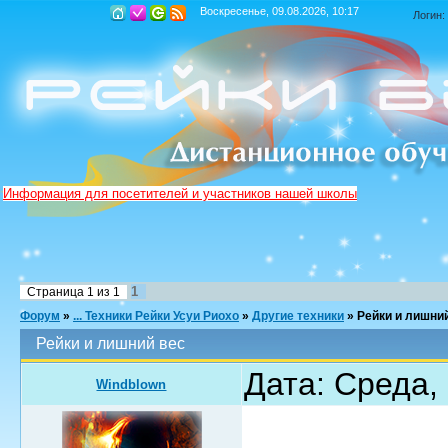
Воскресенье, 09.08.2026, 10:17
Логин:
Информация для посетителей и участников нашей школы
1
Страница
1
из
1
Форум
»
... Техники Рейки Усуи Риохо
»
Другие техники
»
Рейки и лишни
Рейки и лишний вес
Дата: Среда,
Windblown