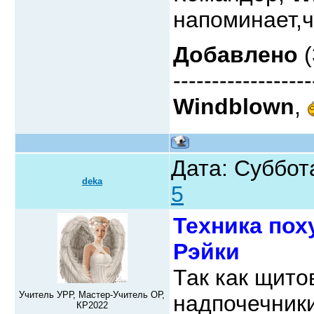
напоминает,ч
Добавлено
(
------------------
Windblown
,
Дата: Суббот
deka
5
Техника пох
Рэйки
Так как щито
Учитель УРР, Мастер-Учитель ОР,
надпочечники
КР2022