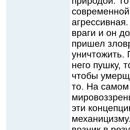
природой. То
современной
агрессивная.
враги и он д
пришел зловр
уничтожить.
него пушку, т
чтобы умерщв
то. На самом
мировоззрени
эти концепци
механицизму.
возник в рез