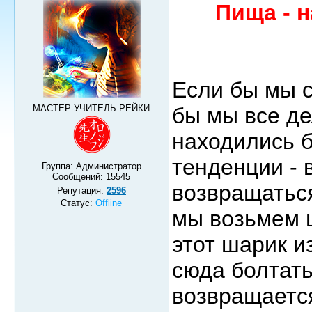
Пища - 
Если бы мы 
МАСТЕР-УЧИТЕЛЬ РЕЙКИ
бы мы все де
находились б
тенденции - 
Группа: Администратор
Сообщений:
15545
возвращаться
Репутация:
2596
Статус:
Offline
мы возьмем 
этот шарик и
сюда болтать
возвращается