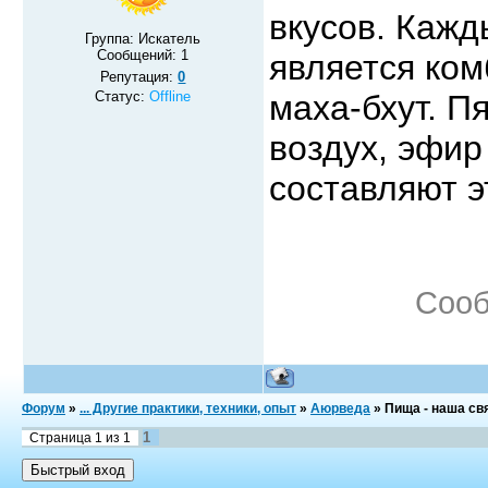
вкусов. Кажд
Группа: Искатель
Сообщений:
1
является ком
Репутация:
0
Статус:
Offline
маха-бхут. Пя
воздух, эфир 
составляют э
Сооб
Форум
»
... Другие практики, техники, опыт
»
Аюрведа
»
Пища - наша св
1
Страница
1
из
1