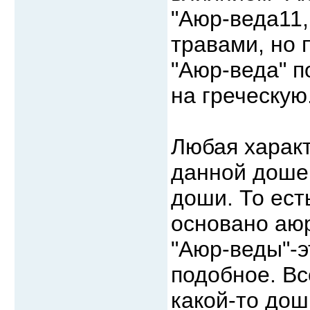
"Аюр-веда11,
травами, но 
"Аюр-веда" п
на греческую
Любая характ
данной доше 
доши. То ест
основано аюр
"Аюр-веды"-э
подобное. Вс
какой-то дош