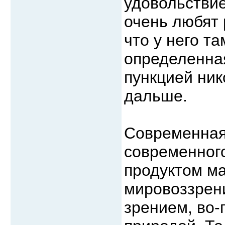
удовольстви
очень любят 
что у него т
определенная
пункцией ни
дальше.
Современная
современного
продуктом м
мировоззрени
зрением, во-