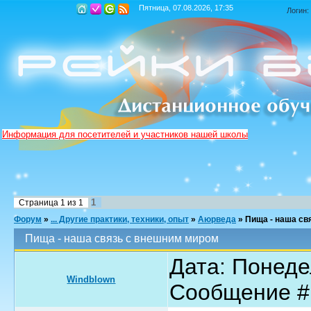
Пятница, 07.08.2026, 17:35
Логин:
Информация для посетителей и участников нашей школы
1
Страница
1
из
1
Форум
»
... Другие практики, техники, опыт
»
Аюрведа
»
Пища - наша св
Пища - наша связь с внешним миром
Дата: Понедел
Windblown
Сообщение 