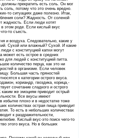
о должны прекратить есть соль. Он мог
ть соль, потому что это очень вредно.
ких-то ситуациях даже полезно. Итак,
ебления соли? Жадность. От соленой
ет жадность. Если люди хотят
 в этом роде. Если кислый вкус
что-то съесть.
ня и воздуха. Следовательно, какие у
кий. Сухой или влажный? Сухой. И какие
 люди с конституцией капхи могут
та может есть острое в средних
ко для людей с конституцией питта.
ьшое количество перца, как это ни
костей в организме. Если человек
 пищу. Большая часть пряностей
носятся к категории острого вкуса.
дамон, кориандр, гвоздика, корица,-
ствует сочетание сладкого и острого
 К каким же эмоциям приводит острый
ельности. Все вкусы имеют
в избытке плохо и в недостатке тоже
ьших количествах острая пища приводит
патия. То есть в небольших количествах
иводит к раздражительности,
нелюбие. Кислый вкус-это поиск чего-то
тво этого вкуса. Но в больших
фира. Поэтому какой он-холодный или