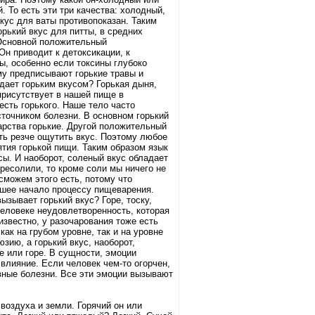
 То есть эти три качества: холодный,
вкус для ваты противопоказан. Таким
орький вкус для питты, в средних
 Основной положительный
Он приводит к детоксикации, к
ы, особенно если токсины глубоко
му предписывают горькие травы и
адает горьким вкусом? Горькая дыня,
присутствует в нашей пище в
есть горького. Наше тело часто
сточником болезни. В основном горький
карства горькие. Другой положительный
сть резче ощутить вкус. Поэтому любое
ятия горькой пищи. Таким образом язык
сы. И наоборот, соленый вкус обладает
ресолили, то кроме соли мы ничего не
сможем этого есть, потому что
ошее начало процессу пищеварения.
зывает горький вкус? Горе, тоску,
человеке неудовлетворенность, которая
известно, у разочарования тоже есть
ак на грубом уровне, так и на уровне
зию, а горький вкус, наоборот,
е или горе. В сущности, эмоции
влияние. Если человек чем-то огорчен,
рвные болезни. Все эти эмоции вызывают
воздуха и земли. Горячий он или