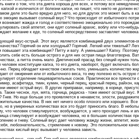
ть книги о том, что эта диета хороша для всех, и потому все немедленн
 капхой и излечился от болезни капхи, но пишет, что никто не должен ес
амом деле это было вредно для него, но для других это может быть в ка
ю эмоцию вызывает соленый вкус? Что происходит от избыточного потр
 возникает жажда и голод и соответственно эмоционально это порожда
улировать свой аппетит, они едят соленый арахис, воблу или что-нибудь
ждает желание к еде, то соленый непосредственно заставляет человека 
ующий вкус-острый. Этот вкус является комбинацией двух элементов-ог
 качества? Горячий он или холодный? Горячий. Легкий или тяжелый? Лег
 повышает эта комбинация? Питту и вату. А уменьшает? Капху. Поэтому
олить себе есть больше острого и для них острая пища благотворна. Ва
чествах, а питта очень мало. Диетический прасад без специй нужен толь
 человек конституции капха, то его диета, наоборот, будет включать бол
нно. Перец обладает качеством сжигать тело, уменьшать количество жид
дает от ожирения или от избыточного веса, то ему полезно есть острую
улирует отделение пищеварительных соков. Практически все пряности от
имер, асафетида, тмин, кумин, черный перец, красный перец, райхон, кар
они имеют острый вкус. В других приправах, например, в корице, присут
а. Также чеснок, лук, мята, горчица, редиска - тоже имеют острый вкус.
? Гнев. Но еще больше это проявляется в ненависти, злости, раздражит
жительные качества. В них нет ничего особо плохого или хорошего. Все 
о, но в умеренных количествах все это будет приносить благо. В небол
му, что человек стимулируется, возбуждается, у него проходит лень и а
пища стимулирует и возбуждает человека, но в больших количествах пр
рпению и гневу. Соленый вкус дает человеку жажду жизни, аппетит, жиз
себя, любознательность, стремление к новому. Это положительное качес
чествах кислый вкус вызывает у человека зависть.
ующий вкус - горький. Горький вкус является комбинацией воздуха и э