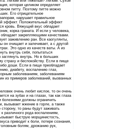
та. Легкий или тяжелый? Легкий. Сухой
нация, которая целиком определяет
новном питту. Поэтому питте можно
ьших. Его отрицательное
 запорам, нарушает правильное
ьный эффект. Положительный эффект
тся кровь. Вяжущий вкус обладает
ник, корка граната. И если у человека,
ус обладает закрепляющими качествами.
вует заживлению ран. Все каогулянты,
ы он очищает и залечивает, а с другой
рах. Это одно из качеств ваты. А из
нуть внутрь себя, попытаться
я заглянуть внутрь. Но в больших
у страху и беспокойству. Если в пище
-либо доши. Если в пище преобладает
ению, диабету, воспалению глаз,
торным заболеваниям, заболеваниям
дин из примеров заболеваний, вызванных
еловек очень любит кислое, то он очень
тся на зубах и на глазах, так как глаза
и болезнями должны ограничить
и, вызывает жжение в горле, а также
 сторону, то раны будут заживать
т к различного рода воспалениям,
вызывает быструю морщинистость,
куса приводит к боли, потере сознания,
к головным болям, дрожанию рук,