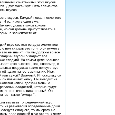
зличными сочетаниями этих вкусов.
ов. Двух маха-бхут. Пять элементов:
сть вкусов.
сть вкусов. Каждый повар, после того
в. И если хоть один вкус
Какая-то доша в конце концов
е, но они должны присутствовать в
торых, в зависимости от
кий вкус состоит из двух элементов -
о нем сказать это то, что он нужен в
 это не значит, что мы должны во все
 сладким вкусом обладают все
тоже сладкий. На самом деле большая
ывает ярко выражен, как, например, в
тальных продуктах также присутствует
н обладает качествами капхи. Итак,
 или сухой? Влажный. И поскольку он
, он повышает капху. Он выводит из
я болезни капхи, должны меньше
треблении сладостей, которые будут
ом, что он очень питательный. Он
начает также "эмоция".
ция вызывает определенный вкус.
ть из равновесия определенные доши.
 следует сладкого, то мы сразу же
амом деле сладкий вкус-это то, к чему