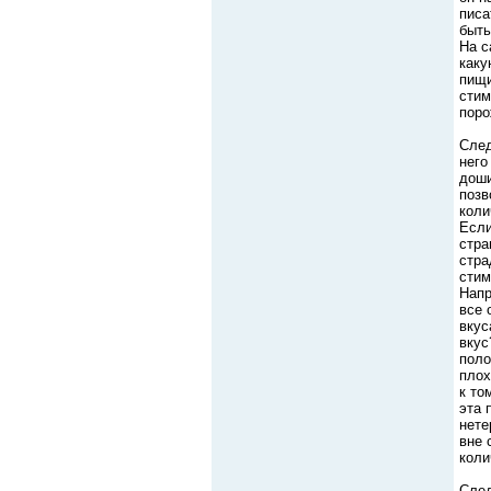
писа
быть
На с
каку
пищи
стим
поро
След
него
доши
позв
коли
Если
стра
стра
стим
Напр
все 
вкус
вкус
поло
плох
к то
эта 
нете
вне 
коли
След