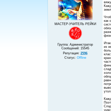
вяжу
Кажд
земл
Чтоб
как 
МАСТЕР-УЧИТЕЛЬ РЕЙКИ
сист
обяз
разн
физи
Итак
Группа: Администратор
из з
Сообщений:
15545
боль
Репутация:
2596
клас
Статус:
Offline
крах
част
фини
слад
холо
обла
равн
потр
выво
утол
Кажд
Поэт
Слад
чувс