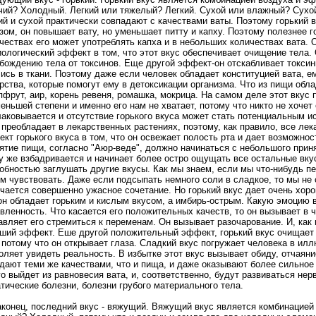
чий? Холодный. Легкий или тяжелый? Легкий. Сухой или влажный? Сухой.
ий и сухой практически совпадают с качествами ваты. Поэтому горький 
зом, он повышает вату, но уменьшает питту и капху. Поэтому полезнее г
чествах его может употреблять капха и в небольших количествах вата.
ологический эффект в том, что этот вкус обеспечивает очищение тела. 
бождению тела от токсинов. Еще другой эффект-он отскабливает токсин
ись в ткани. Поэтому даже если человек обладает конституцией вата, е
рства, которые помогут ему в детоксикации организма. Что из пищи обл
пфрут, аир, корень ревеня, ромашка, мокрица. На самом деле этот вкус 
еньшей степени и именно его нам не хватает, потому что никто не хочет 
аковывается и отсутствие горького вкуса может стать потенциальным и
 преобладает в лекарственных растениях, поэтому, как правило, все ле
кт горького вкуса в том, что он освежает полость рта и дает возможно
ятие пищи, согласно "Аюр-веде", должно начинаться с небольшого прин
у же взбадривается и начинает более остро ощущать все остальные вку
обностью заглушать другие вкусы. Как мы знаем, если мы что-нибудь пе
м чувствовать. Даже если подсыпать немного соли в сладкое, то мы не 
чается совершенно ужасное сочетание. Но горький вкус дает очень хор
н обладает горьким и кислым вкусом, а имбирь-острым. Какую эмоцию вы
вленность. Что касается его положительных качеств, то он вызывает в 
авляет его стремиться к переменам. Он вызывает разочарование. И, как 
ший эффект. Еше другой положительный эффект, горький вкус очищает к
 потому что он открывает глаза. Сладкий вкус погружает человека в иллю
оляет увидеть реальность. В избытке этот вкус вызывает обиду, отчаяни
дают теми же качествами, что и пища, и даже оказывают более сильное 
го выйдет из равновесия вата, и, соответственно, будут развиваться не
тические болезни, болезни грубого материального тела.
аконец, последний вкус - вяжущий. Вяжущий вкус является комбинацией 