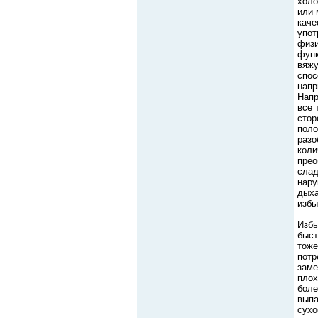
холо
или 
каче
упот
физи
функ
вяжу
спос
напр
Напр
все 
стор
поло
разо
коли
прео
слад
нару
дыха
избы
Избы
быст
тоже
потр
заме
плох
боле
выпа
сухо