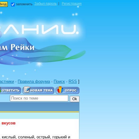
Забыл пароль
|
Регистрация
запомнить
астники
·
Правила форума
·
Поиск
·
RSS
]
 вкусов
 кислый, соленый, острый, горький и