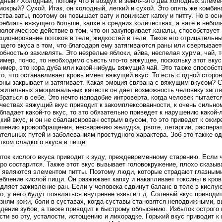
дный? Холодный, потому что и воздух и земля-это два холодных элемен
мокрый? Сухой. Итак, он холодный, легкий и сухой. Это опять же комби
ства ваты, поэтому он повышает вату и понижает капху и питту. Но в ос
реблять вяжущего больше, капхе в средних количествах, а вате в небол
ологическое действие в том, что он закупоривает каналы, способствует
ционирование потоков в теле, жидкостей в теле. Таков его отрицател
щего вкуса в том, что благодаря ему затягиваются раны или свертывае
обностью заживлять. Это незрелые яблоки, айва, неспелая хурма, чай, то
имер, понос, то необходимо съесть что-то вяжущее, поскольку этот вк
имер, это кора дуба или какой-нибудь вяжущий чай. Это также способст
то, что останавливает кровь имеет вяжущий вкус. То есть с одной сторон
оны закрывает и затягивает. Какая эмоция связана с вяжущим вкусом? Ст
жительных эмоциональных качеств он дает возможность человеку загля
браться в себе. Это нечто наподобие интроверта, когда человек пытаетс
чествах вяжущий вкус приводит к закомплексованности, к очень сильном
бладает какой-то вкус, то это обязательно приведет к нарушению какой
кий вкус, и он не сбалансирован острым вкусом, то это приведет к ожир
шению кровообращения, несварению желудка, рвоте, летаргии, распера
тельных путей и заболеваниям простудного характера. Зоб-это также о
тком сладкого вкуса в пище.
ток кислого вкуса приводит к зуду, преждевременному старению. Если ч
ро состарится. Также этот вкус вызывает головокружение, плохо сказывае
 являются элементом питты. Поэтому люди, которые страдают глазным
ебление кислой пищи. Он разжижает капху и накапливает токсины в кров
дляет заживление ран. Если у человека сдвинут баланс в теле в кислую
о, у него будут появляться внутренне язвы и т.д. Соленый вкус приводи
зням кожи, боли в суставах, когда суставы становятся неподвижными, 
дение зубов, а также приводит к быстрому облысению. Избыток острого в
сти во рту, усталости, истощению и лихорадке. Горький вкус приводит 