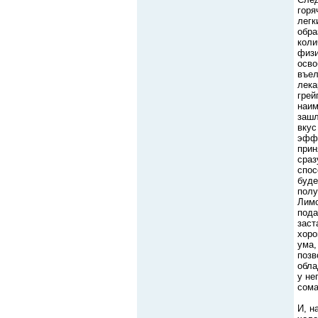
горя
легк
обра
коли
физи
осво
въел
лека
грей
наим
зашл
вкус
эффе
прин
сраз
спос
буде
полу
Лимо
пода
заст
хоро
ума,
позв
обла
у не
сома
И, н