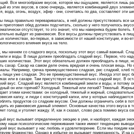
щий. Все многообразие вкусов, которое мы ощущаем, является лишь ра
ый из этих вкусов, в свою очередь, является комбинацией двух элемент
я, вода, огонь, воздух, эфир - они, сочетаясь по два, составляют эти ше
ы пища правильно переваривалась, в ней должны присутствовать все ше
он приготовил обед должен подсчитать, сколько у него получилось вкусо
ематически отсутствует, то это значит, что мы наверняка будем болеть. 
ательно выйдет из равновесия. Все вкусы должны присутствовать в пищ
ых количествах, во-первых, в зависимости от нашей конституции, и во-в
ологического влияния вкуса на тело.
, мы начнем со сладкого вкуса, поскольку этот вкус самый важный. Слад
емли и воды. В пище должен преобладать сладкий вкус. Первое, что надо 
ших количествах. Этот вкус обязательно должен преобладать в пище, но
ть сахар. Сахар на самом деле очень вредная и очень плохая вещь. Но
малы. Например, гречка преимущественно сладкая, рис сладкий, хлеб 
ь пищи уже сладкая. Это ее преимущественный вкус. Иногда этот вкус б
ках или в сахаре. Там присутствует исключительно сладкий вкус. В ос
кий вкус. Сладкий вкус является комбинацией земли и воды, и потому о
дный он или горячий? Холодный. Тяжелый или легкий? Тяжелый. Жирный
дает этими качествами: он холодный, тяжелый и жирный, следовательно
овесия капху, и люди с конституцией капхи, или у которых наблюдаютс
еблять продуктов со сладким вкусом. Они должны ограничить себя в по
дить из равновесия данный элемент. Основные качества этого вкуса в т
яет голод и утоляет жажду. И, как я сказал, слово раса помимо вкуса оз
ый вкус вызывает определенную эмоцию в уме, и наоборот, каждая эмо
ому наши психологические переживания также имеют тенденцию выводи
кий вкус вызывает у нас любовь и удовлетворение. Если мы поедим как
твуем блаженство. Однако в избытке он вызывает привязанность. И на с