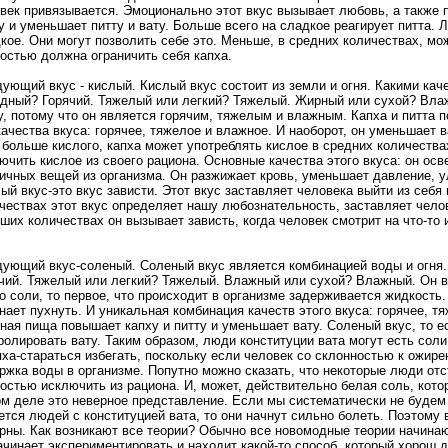
век привязывается. Эмоционально этот вкус вызывает любовь, а также 
у и уменьшает питту и вату. Больше всего на сладкое реагирует питта. 
кое. Они могут позволить себе это. Меньше, в средних количествах, мо
остью должна ограничить себя капха.
ующий вкус - кислый. Кислый вкус состоит из земли и огня. Какими кач
дный? Горячий. Тяжелый или легкий? Тяжелый. Жирный или сухой? Вла
у, потому что он является горячим, тяжелым и влажным. Капха и питта 
качества вкуса: горячее, тяжелое и влажное. И наоборот, он уменьшает 
 больше кислого, капха может употреблять кислое в средних количествах
ючить кислое из своего рациона. Основные качества этого вкуса: он ос
ичных вещей из организма. Он разжижает кровь, уменьшает давление, у
ый вкус-это вкус зависти. Этот вкус заставляет человека выйти из себя
чествах этот вкус определяет нашу любознательность, заставляет челове
ших количествах он вызывает зависть, когда человек смотрит на что-то 
ующий вкус-соленый. Соленый вкус является комбинацией воды и огня.
чий. Тяжелый или легкий? Тяжелый. Влажный или сухой? Влажный. Он в
о соли, то первое, что происходит в организме задерживается жидкость.
нает пухнуть. И уникальная комбинация качеств этого вкуса: горячее, тя
ная пища повышает капху и питту и уменьшает вату. Соленый вкус, то е
ролировать вату. Таким образом, люди конституции вата могут есть соли
пха-стараться избегать, поскольку если человек со склонностью к ожире
ржка воды в организме. Попутно можно сказать, что некоторые люди от
остью исключить из рациона. И, может, действительно белая соль, кото
м деле это неверное представление. Если мы систематически не будем 
ется людей с конституцией вата, то они начнут сильно болеть. Поэтому 
рны. Как возникают все теории? Обычно все новомодные теории начинают
ачинает экспериментировать и находит какой-то способ, который хорош д