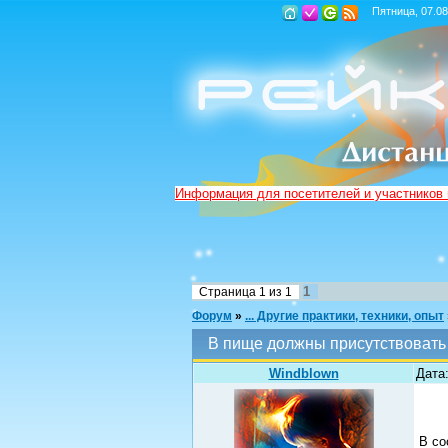
Пятница, 07.08
Информация для посетителей и участников
1
Страница
1
из
1
Форум
»
... Другие практики, техники, опыт
В пище должны присутствовать 
Windblown
Дата
В со