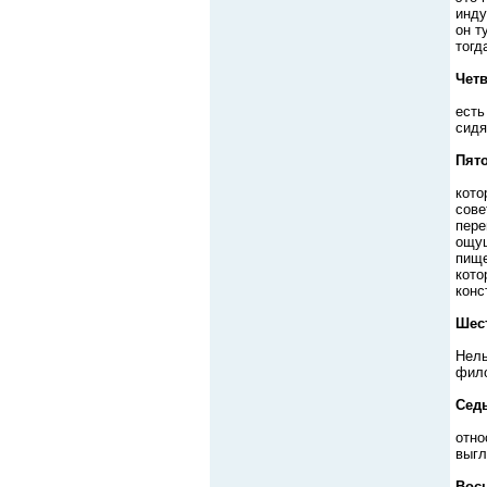
инду
он т
тогд
Четв
есть
сидя
Пято
кото
сове
пере
ощущ
пище
кото
конс
Шес
Нель
фило
Сед
отно
выгл
Вос