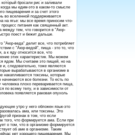
 который бросали рис и заливали
 когда мы едим-это в каком-то смысле
го пищеварения и за счет этого
знь во вселенной поддерживается
а на ягье: мы все время приносим что-
 процесс питания как священный акт.
а между тем, что говорится в "Аюр-
быстро поест и бежит дальше.
о "Аюр-веда" делит все, что потребляет
ствии с "Аюр-ведой", пища - это то, что
 а к яду относится все, что
ление этих характеристик. Мы можем
ся ядом. Мы считаем это пищей, но на
е и, следовательно, тоже являются
которые вырабатываются в организме в
ме накапливаются токсины, которые
 начинаются все болезни. То есть по
у человека плохо переваривается пища,
я по всему телу, и в зависимости от
человека появляется раковая опухоль
едующее утро у него обложен язык-это
бразовалась ама, или токсины. Это
ругой признак в том, что если
ак того, что формируется ама. Если при
ует о том, что в организме формируется
ствует об аме в организме. Таким
 сейчас нет хорошего пищеварения. Мы