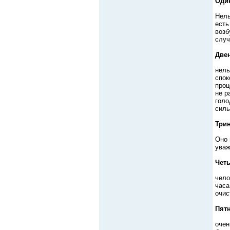
Оди
Нель
есть
возб
случ
Две
нель
спок
проц
не р
голо
силь
Трин
Оно 
уваж
Чет
чело
часа
очис
Пятн
очен