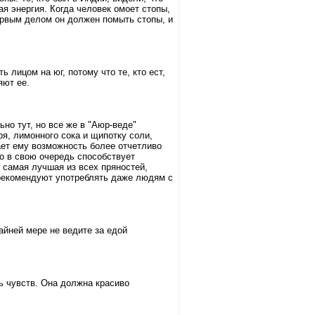
я энергия. Когда человек омоет стопы,
первым делом он должен помыть стопы, и
 лицом на юг, потому что те, кто ест,
яют ее.
но тут, но все же в "Аюр-веде"
я, лимонного сока и щипотку соли,
ает ему возможность более отчетливо
о в свою очередь способствует
 самая лучшая из всех пряностей,
 рекомендуют употреблять даже людям с
айней мере не ведите за едой
ь чувств. Она должна красиво