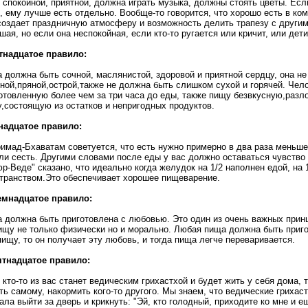
 спокойной, приятной, должна играть музыка, должны стоять цветы. Есл
, ему лучше есть отдельно. Вообще-то говорится, что хорошо есть в ко
создает праздничную атмосферу и возможность делить трапезу с другим
шая, но если она неспокойная, если кто-то ругается или кричит, или дети
тнадцатое правило:
 должна быть сочной, маслянистой, здоровой и приятной сердцу, она н
ной,пряной,острой,также не должна быть слишком сухой и горячей. Чел
отовленную более чем за три часа до еды, также пищу безвкусную,раз
,состоящую из остатков и непригодных продуктов.
надцатое правило:
имад-Бхаватам советуется, что есть нужно примерно в два раза меньше
ли сесть. Другими словами после еды у вас должно оставаться чувство
р-Веде" сказано, что идеально когда желудок на 1/2 наполнен едой, на 
транством.Это обеспечивает хорошее пищеварение.
емнадцатое правило:
 должна быть приготовлена с любовью. Это один из очень важных прин
ищу не только физически но и морально. Любая пища должна быть приго
пищу, то он получает эту любовь, и тогда пища легче переваривается.
ятнадцатое правило:
 кто-то из вас станет ведическим грихастхой и будет жить у себя дома,
ть самому, накормить кого-то другого. Мы знаем, что ведические гриха
ала выйти за дверь и крикнуть: "Эй, кто голодный, приходите ко мне и е