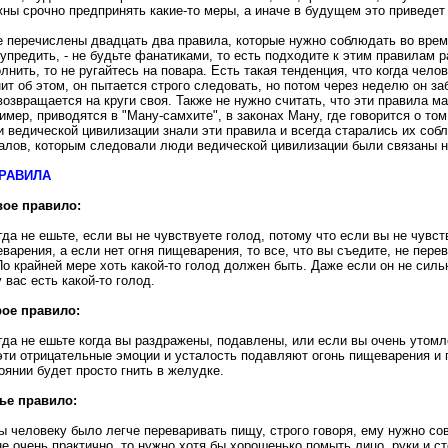
ны срочно предпринять какие-то меры, а иначе в будущем это приведет
 перечислены двадцать два правила, которые нужно соблюдать во время
упредить, - не будьте фанатиками, то есть подходите к этим правилам р
лнить, то не ругайтесь на повара. Есть такая тенденция, что когда чело
ит об этом, он пытается строго следовать, но потом через неделю он за
возвращается на круги своя. Также не нужно считать, что эти правила м
имер, приводятся в "Ману-самхите", в законах Ману, где говорится о то
 ведической цивилизации знали эти правила и всегда старались их соб
алов, которым следовали люди ведической цивилизации были связаны н
ПРАВИЛА
вое правило:
гда не ешьте, если вы не чувствуете голод, потому что если вы не чувств
варения, а если нет огня пищеварения, то все, что вы съедите, не перев
По крайней мере хоть какой-то голод должен быть. Даже если он не силь
у вас есть какой-то голод.
рое правило:
гда не ешьте когда вы раздражены, подавлены, или если вы очень утом
эти отрицательные эмоции и усталость подавляют огонь пищеварения и 
оянии будет просто гнить в желудке.
ье правило:
ы человеку было легче переваривать пищу, строго говоря, ему нужно со
не очень практично, то нужно хотя бы хорошенько помыть лицо, руки и ст