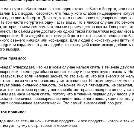
е еды нужно обязательно выпить один стакан взбитого йогурта, или пах
авлен 1/1 с водой. Говорится, что тем, у кого слабое пищеварение йогур
 и одна часть йогурта. Для тех, у кого нормальное пищеварение-один к о
сть три части йогурта на одну часть воды. Но в любом случае это реком
а, которая описывает замечательные преимущества пахты. Говорится, что 
олеют. На самом деле достаточно одной такой пахты,чтобы нормализова
варением. Для людей с конституцией вата в этот напиток неплохо доба
много свежего имбиря или кориандра. Для людей с конституцией питты м
андр или кардамон, а для людей с конституцией капхи можно добавить н
ого имбиря.
тое правило:
-веда" утверждает, что ни в коем случае нельзя спать в течение двух 
варениям после еды обычно клонит ко сну и они чувствуют тяжесть. Но
аваться, ибо если человек заснет, то это значит, что вся энергия от же
т гнить, из-за чего человек получит отравление. В таком случае можно 
твует очень сильную слабость, он может минут пятнадцать, не засыпая,
жит так некоторое время, у него заработает правая ноздря и он почувст
мум два часа нельзя спать, потому что в течение первых двух часов 
сходит первичное переваривание пищи, после чего пища уходит из жел
одит более-менее автоматически. Это самый энергоемкий процесс.
тое правило:
гда нельзя есть на ночь кислые продукты и все продукты, которые так и
, йогурт, кунжут, сыр, творог и мороженое.