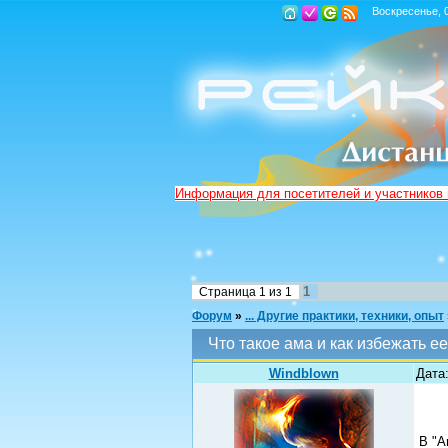
Воскресенье, 0
Информация для посетителей и участников
1
Страница
1
из
1
Форум
»
... Другие практики, техники, опыт
Что такое ама и как избежать е
Windblown
Дата
В "А