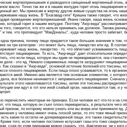
ческие жертвоприношения и разводился священный жертвенный огонь, в
еное масло. Точно так же и в нашем желудке горит огонь пищеварения и
енный акт. Мы приносим в жертву другие живые существа на огонь наше
ерживаем нашу жизнь. В "Бхагавад-гите" Кришна также говорит, что жи
одаря проведению жертвоприношений. Иначе говоря, наша жизнь основан
гню, который горит в нашем желудке. Поэтому "Аюр-веда" рассматривает
е того, говорится, что это нельзя принимать как должное. Такова разниц
" и тем, что проповедует "МакДональс", куда человек просто забегает, 
одна причина, почему пище придается такое большое значение в том, чт
век на три категории - это может быть пища, лекарство или яд. В соответ
ерживает нашу жизнь, лекарство - то, что облегчает усваиваемость пищи,
ятствует пищеварению. То есть, "Аюр-веда" дает относительное опреде
тить, что если пища, которую мы едим не переваривается, она становит
м деле - это яд. Немало современных лекарств затрудняют пищеварени
. Как сказано в "Аюр-веде", основной источник болезней-это токсины, 
ессе плохого пищеварения. Если пища плохо усваивается, то в организ
ваются амой. Именно ама является тем основным элементом, с которого
 дела, все болезни начинаются с неправильного пищеварения. Сначала 
зультате этого накапливаются токсины, затем эти токсины распределяютс
титуции они идут в тот или иной слабый орган, накапливаются там, и у 
артрит.
о перечислить некоторые ее признаки. Если человек ест что-то и на сл
ит, что пища, которую он съел плохо переварилась, в результате чего о
ый признак, по которому можно узнать ели вы вчера или принимали яд. Д
ажнения у человека имеют очень плохой запах, то это тоже явный призн
 есть какие-то остатки не допереваренной пищи, это также свидетельств
 Кроме того, если человек постоянно испускает газы-это тоже свидетель
зом, судя по этим признакам можно сказать, что, фактически, ни у кого