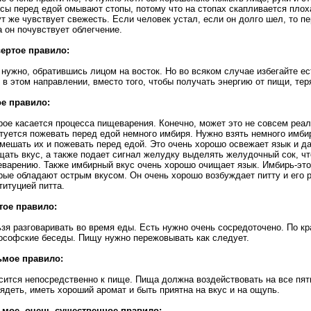
сы перед едой омывают стопы, потому что на стопах скапливается плоха
ут же чувствует свежесть. Если человек устал, если он долго шел, то 
а он почувствует облегчение.
ертое правило:
 нужно, обратившись лицом на восток. Но во всяком случае избегайте есть
 в этом направлении, вместо того, чтобы получать энергию от пищи, тер
е правило:
рое касается процесса пищеварения. Конечно, может это не совсем реаль
туется пожевать перед едой немного имбиря. Нужно взять немного имбир
мешать их и пожевать перед едой. Это очень хорошо освежает язык и д
ать вкус, а также подает сигнал желудку выделять желудочный сок, чт
варению. Также имбирный вкус очень хорошо очищает язык. Имбирь-это
рые обладают острым вкусом. Он очень хорошо возбуждает питту и его
титуцией питта.
тое правило:
зя разговаривать во время еды. Есть нужно очень сосредоточено. По кр
софские беседы. Пищу нужно пережовывать как следует.
ьмое правило:
сится непосредственно к пище. Пища должна воздействовать на все пят
ядеть, иметь хороший аромат и быть приятна на вкус и на ощупь.
ьмое, очень существенное правило: