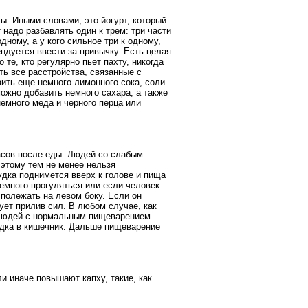
ты. Иными словами, это йогурт, который
т надо разбавлять один к трем: три части
дному, а у кого сильное три к одному,
ендуется ввести за привычку. Есть целая
те, кто регулярно пьет пахту, никогда
ть все расстройства, связанные с
вить еще немного лимонного сока, соли
ожно добавить немного сахара, а также
емного меда и черного перца или
часов после еды. Людей со слабым
 этому тем не менее нельзя
лудка поднимется вверх к голове и пища
немного прогуляться или если человек
 полежать на левом боку. Если он
вует прилив сил. В любом случае, как
у людей с нормальным пищеварением
удка в кишечник. Дальше пищеварение
ли иначе повышают капху, такие, как