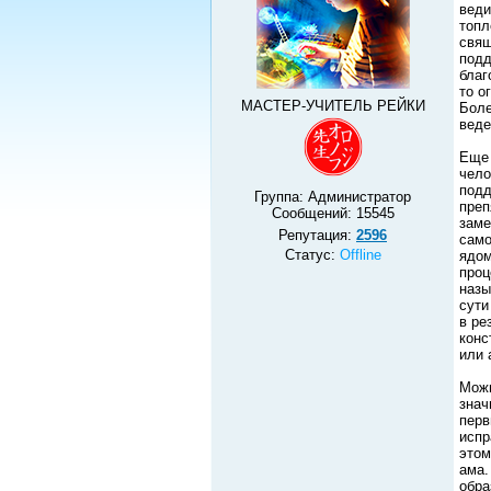
веди
топл
свящ
подд
благ
то о
МАСТЕР-УЧИТЕЛЬ РЕЙКИ
Боле
веде
Еще 
чело
подд
Группа: Администратор
преп
Сообщений:
15545
заме
Репутация:
2596
само
Статус:
Offline
ядом
проц
назы
сути
в ре
конс
или 
Можн
знач
перв
испр
этом
ама.
обра