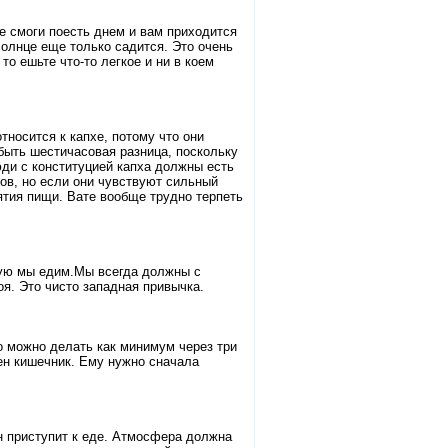
не смоги поесть днем и вам приходится
 солнце еще только садится. Это очень
то ешьте что-то легкое и ни в коем
носится к капхе, потому что они
быть шестичасовая разница, поскольку
ди с конституцией капха должны есть
ов, но если они чувствуют сильный
ятия пищи. Вате вообще трудно терпеть
рую мы едим.Мы всегда должны с
оя. Это чисто западная привычка.
о можно делать как минимум через три
щен кишечник. Ему нужно сначала
он приступит к еде. Атмосфера должна