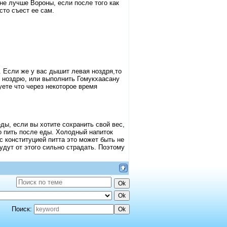
не лучше Вороны, если после того как
сто съест ее сам.
и. Если же у вас дышит левая ноздря,то
ю ноздрю, или выполнить Гомукхаасану
вуете что через некоторое время
еды, если вы хотите сохранить свой вес,
но пить после еды. Холодный напиток
 конституцией питта это может быть не
будут от этого сильно страдать. Поэтому
Поиск: