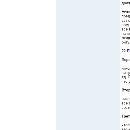
долж
Ниже
пред
выпо
помн
все 
напр
люди
риту
22 
Пер
нико
пище
яд. 
что 
Вто
нико
все 
сост
Трет
чтоб
это 