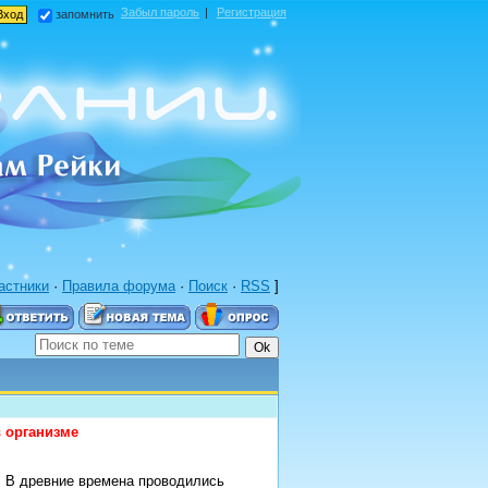
Забыл пароль
|
Регистрация
запомнить
астники
·
Правила форума
·
Поиск
·
RSS
]
в организме
. В древние времена проводились