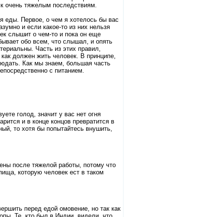
 к очень тяжелым последствиям.
 еды. Первое, о чем я хотелось бы вас
азумно и если какое-то из них нельзя
век слышит о чем-то и пока он еще
бывает обо всем, что слышал, и опять
атериальны. Часть из этих правил,
м как должен жить человек. В принципе,
людать. Как мы знаем, большая часть
епосредственно с питанием.
уете голод, значит у вас нет огня
арится и в конце концов превратится в
ный, то хотя бы попытайтесь внушить,
лены после тяжелой работы, потому что
пища, которую человек ест в таком
вершить перед едой омовение, но так как
опы. Те, кто был в Индии, видели, что