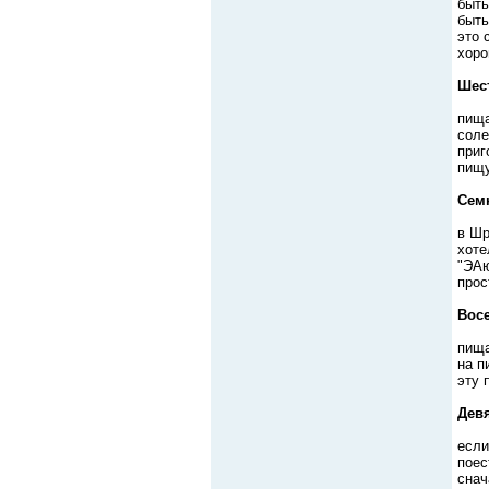
быть
быть
это 
хоро
Шес
пища
соле
приг
пищу
Сем
в Шр
хоте
"ЭАю
прос
Вос
пища
на п
эту 
Дев
если
поес
снач