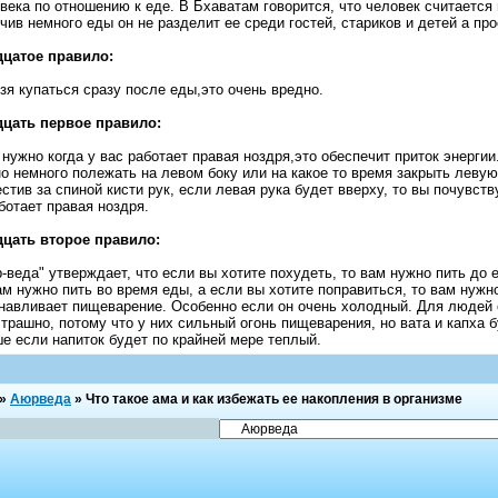
века по отношению к еде. В Бхаватам говорится, что человек считается 
чив немного еды он не разделит ее среди гостей, стариков и детей а про
дцатое правило:
зя купаться сразу после еды,это очень вредно.
цать первое правило:
 нужно когда у вас работает правая ноздря,это обеспечит приток энерги
о немного полежать на левом боку или на какое то время закрыть леву
естив за спиной кисти рук, если левая рука будет вверху, то вы почувст
ботает правая ноздря.
цать второе правило:
-веда" утверждает, что если вы хотите похудеть, то вам нужно пить до 
ам нужно пить во время еды, а если вы хотите поправиться, то вам нуж
навливает пищеварение. Особенно если он очень холодный. Для людей с
страшно, потому что у них сильный огонь пищеварения, но вата и капха 
е если напиток будет по крайней мере теплый.
»
Аюрведа
»
Что такое ама и как избежать ее накопления в организме