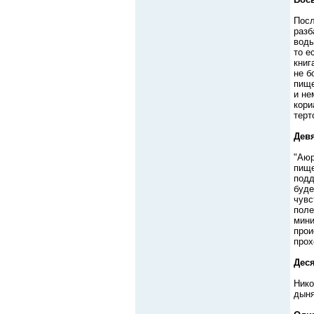
Посл
разб
воды
то е
книг
не б
пище
и не
кори
терт
Девя
"Аюр
пище
подд
буде
чувс
поле
мини
прои
прох
Деся
Нико
дыня