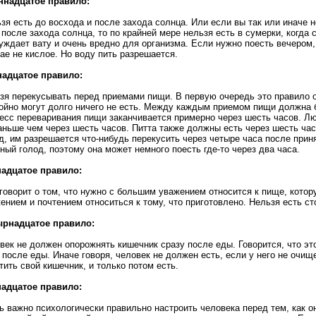
ннадцатое правило:
зя есть до восхода и после захода солнца. Или если вы так или иначе 
 после захода солнца, то по крайней мере нельзя есть в сумерки, когда
уждает вату и очень вредно для организма. Если нужно поесть вечером, 
ае не кислое. Но воду пить разрешается.
надцатое правило:
зя перекусывать перед приемами пищи. В первую очередь это правило от
ойно могут долго ничего не есть. Между каждым приемом пищи должна 
есс переваривания пищи заканчивается примерно через шесть часов. Лю
аньше чем через шесть часов. Питта также должны есть через шесть час
д, им разрешается что-нибудь перекусить через четыре часа после прин
ный голод, поэтому она может немного поесть где-то через два часа.
адцатое правило:
говорит о том, что нужно с большим уважением относится к пище, кото
ением и почтением относиться к тому, что приготовлено. Нельзя есть ст
ырнадцатое правило:
век не должен опорожнять кишечник сразу после еды. Говорится, что эт
 после еды. Иначе говоря, человек не должен есть, если у него не очи
тить свой кишечник, и только потом есть.
адцатое правило:
ь важно психологически правильно настроить человека перед тем, как 