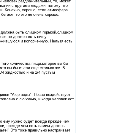
и человек раздражительный, то, может
мпании с другими людьми, потому что
и. Конечно, хорошо, если атмосфера
 бегают, то это не очень хорошо.
е должна быть слишком горькой,слишком
овек не должен есть пищу
ложившуюся и испорченную. Нельзя есть
 того количества пищи,которое вы бы
 что вы бы съели еще столько же. В
1/4 жидкостью и на 1/4 пустым
ципов "Аюр-веды". Повар воздействует
товлена с любовью, и когда человек ест
 то ему нужно будет всегда прежде чем
стхи, прежде чем есть самим должны
шьте!" Это тоже правильно настраивает