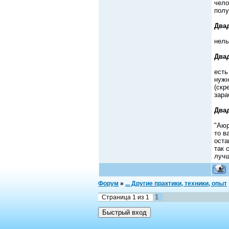
чело
полу
Два
нель
Двад
есть
нужн
(скр
зара
Двад
"Аюр
то в
оста
так 
лучш
Форум
»
... Другие практики, техники, опыт
1
Страница
1
из
1