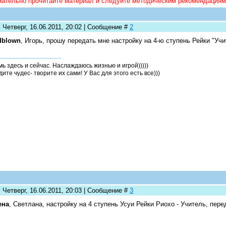
ательно прочитайте материал и следуйте методическим рекомендациям
 Четверг, 16.06.2011, 20:02 | Сообщение #
2
dblown
, Игорь, прошу передать мне настройку на 4-ю ступень Рейки "Уч
мь здесь и сейчас. Наслаждаюсь жизнью и игрой)))))
ите чудес- творите их сами! У Вас для этого есть все)))
 Четверг, 16.06.2011, 20:03 | Сообщение #
3
ена
, Светлана, настройку на 4 ступень Усуи Рейки Риохо - Учитель, пер