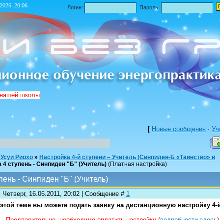
.2026, 20:06
Логин:
Пароль:
 нашей школы
[
Новые сообщения
·
Уч
 Усуи Риохо
»
Настройка 4-й ступени – Учитель (Синпиден-Б «Таинство» в
 4 ступень - Синпиден "Б" (Учитель)
(Платная настройка)
пень - Синпиден "Б" (Учитель)
 Четверг, 16.06.2011, 20:02 | Сообщение #
1
 этой теме вы можете подать заявку на дистанционную настройку 4-й
Предварительно, необходимо оплатить настройку (
подробности здесь