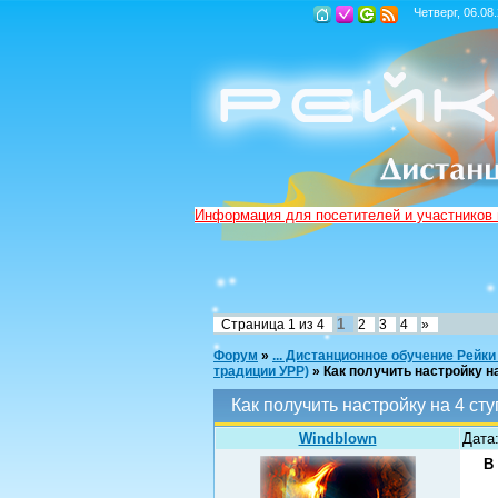
Четверг, 06.08
Информация для посетителей и участников
1
Страница
1
из
4
2
3
4
»
Форум
»
... Дистанционное обучение Рейки
традиции УРР)
»
Как получить настройку на
Как получить настройку на 4 сту
Windblown
Дата:
В