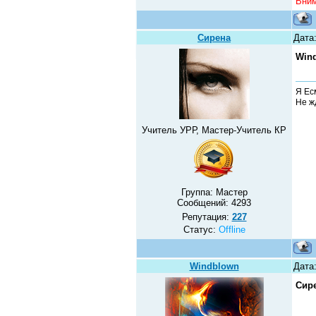
Вним
Сирена
Дата:
Win
Я Ес
Не жд
Учитель УРР, Мастер-Учитель КР
Группа: Мастер
Сообщений:
4293
Репутация:
227
Статус:
Offline
Windblown
Дата:
Сир