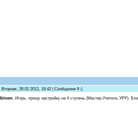
 Вторник, 28.02.2012, 18:42 | Сообщение #
4
dblown
, Игорь, прошу настройку на 4 ступень (Мастер-Учитель УРР). Б