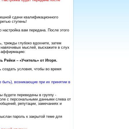
пешной сдачи квалификационного
третью ступень!
о настройка вам передана. После этого
ь, трижды глубоко вдохните, затем
 навязчивых мыслей, выскажите в слух
ту аффирмацию:
ь Рейки – «Учитель» от Игоря.
ь создать условия, чтобы во время
 быть), возникающие при их принятии в
ы будете переведены в группу -
 поле с персональными данными слева от
ообщений, репутации, замечаниях и
выслан пароль к закрытой теме для