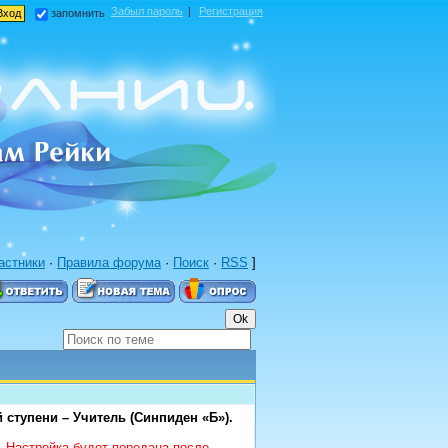
Забыл пароль
|
Регистрация
запомнить
астники
·
Правила форума
·
Поиск
·
RSS
]
 ступени – Учитель (Синпиден «Б»).
). Настройка будет передана после