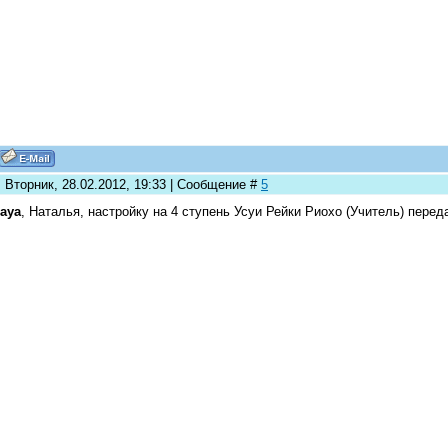
 Вторник, 28.02.2012, 19:33 | Сообщение #
5
laya
, Наталья, настройку на 4 ступень Усуи Рейки Риохо (Учитель) пере