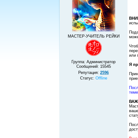
ВНИ
испы
Пода
МАСТЕР-УЧИТЕЛЬ РЕЙКИ
може
Чтоб
пере
или 
Группа: Администратор
Я пр
Сообщений:
15545
Репутация:
2596
Прин
Статус:
Offline
прие
Посл
теме
ВАЖ
Маст
ваше
стат
Посл
дост