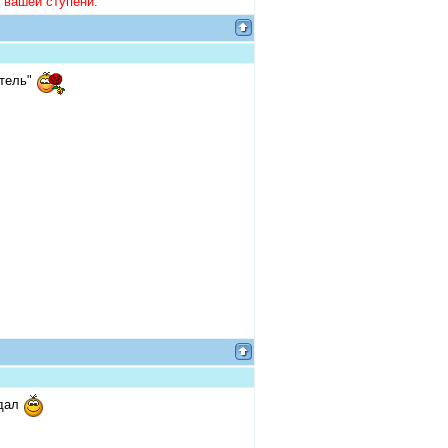
 вашей ступени.
итель"
едал