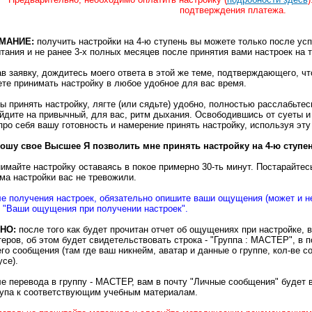
подтверждения платежа.
МАНИЕ:
получить настройки на 4-ю ступень вы можете только после ус
тания и не ранее 3-х полных месяцев после принятия вами настроек на 
в заявку, дождитесь моего ответа в этой же теме, подтверждающего, чт
те принимать настройку в любое удобное для вас время.
ы принять настройку, лягте (или сядьте) удобно, полностью расслабьтес
йдите на привычный, для вас, ритм дыхания. Освободившись от суеты и
про себя вашу готовность и намерение принять настройку, используя э
ошу свое Высшее Я позволить мне принять настройку на 4-ю ступен
имайте настройку оставаясь в покое примерно 30-ть минут. Постарайтес
ма настройки вас не тревожили.
е получения настроек, обязательно опишите ваши ощущения (может и не
 "Ваши ощущения при получении настроек".
НО:
после того как будет прочитан отчет об ощущениях при настройке, в
еров, об этом будет свидетельствовать строка - "Группа : МАСТЕР", в
го сообщения (там где ваш никнейм, аватар и данные о группе, кол-ве с
усе).
е перевода в группу - МАСТЕР, вам в почту "Личные сообщения" будет 
упа к соответствующим учебным материалам.