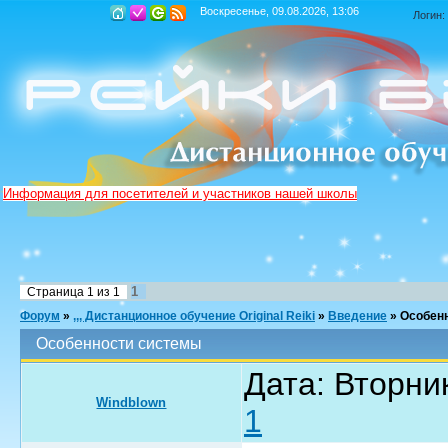
Воскресенье, 09.08.2026, 13:06
Логин:
Информация для посетителей и участников нашей школы
1
Страница
1
из
1
Форум
»
,,, Дистанционное обучение Original Reiki
»
Введение
»
Особен
Особенности системы
Дата: Вторник
Windblown
1