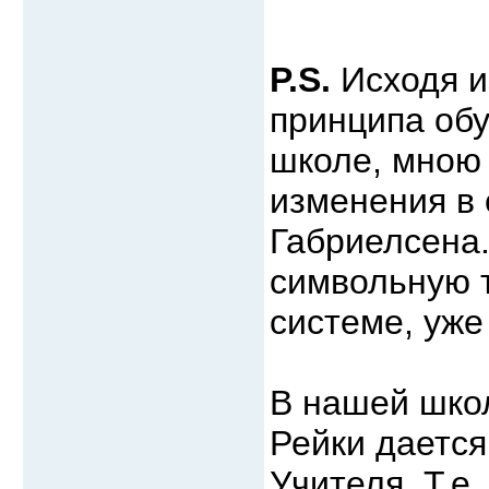
P.S.
Исходя и
принципа обу
школе, мною
изменения в
Габриелсена.
символьную т
системе, уже
В нашей школ
Рейки дается
Учителя. Т.е