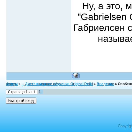
Ну, а это,
"Gabrielsen 
Габриелсен с
называет
Форум
»
,,, Дистанционное обучение Original Reiki
»
Введение
»
Особен
1
Страница
1
из
1
Copyrig