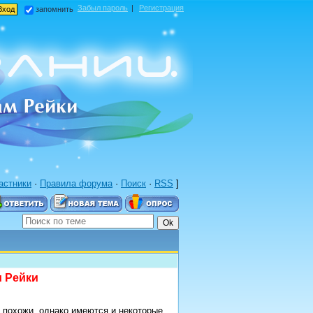
Забыл пароль
|
Регистрация
запомнить
астники
·
Правила форума
·
Поиск
·
RSS
]
и Рейки
 похожи, однако имеются и некоторые