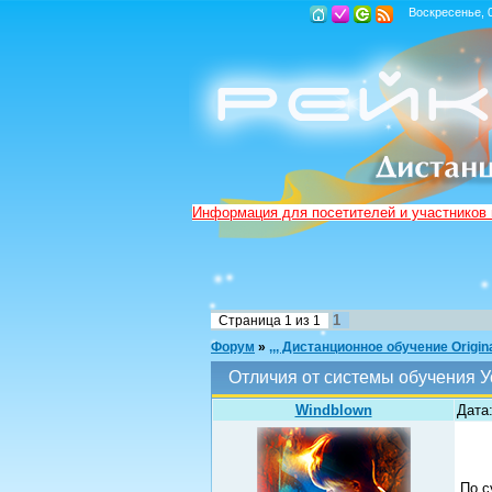
Воскресенье, 0
Информация для посетителей и участников
1
Страница
1
из
1
Форум
»
,,, Дистанционное обучение Origina
Отличия от системы обучения У
Windblown
Дата:
По с