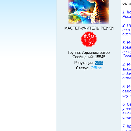
отли
1. К
Риох
2. Н
МАСТЕР-УЧИТЕЛЬ РЕЙКИ
но и
сис
3. Н
возм
него
Группа: Администратор
Согл
Сообщений:
15545
Репутация:
2596
4. Н
Статус:
Offline
знак
в да
симв
5. И
само
случ
6. С
у ва
выс
ста
7. К
сист