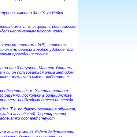
ступени, вместо 4х в Усуи Рейки
осеансами, т.е. исцелять себя самого,
 будет несомненным плюсом новой
личием от системы УРР, является
нимать сеансы в любое удобное, для
время проведения сеанса.
и на все 3 ступени, Мастер-Учитель
ет ли он пользоваться этим методом
, знать техники и уметь работать с
я необязательным. Учитель решает
о разумно, поскольку в большинстве
ытанием, необходимо далеко не всегда.
ки. Т.е. по факту окончания обучения,
сский и английский). Сертификаты
 распечатки соответствуют
хся лично у меня), будет действовать
вной курс обучения и получившие