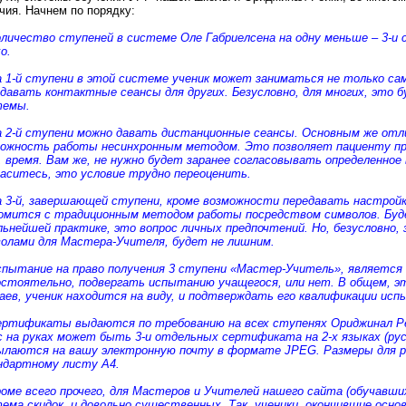
чия. Начнем по порядку:
оличество ступеней в системе Оле Габриелсена на одну меньше – 3-и 
о.
а 1-й ступени в этой системе ученик может заниматься не только сам
 давать контактные сеансы для других. Безусловно, для многих, это
темы.
а 2-й ступени можно давать дистанционные сеансы. Основным же от
ожность работы несинхронным методом. Это позволяет пациенту при
, время. Вам же, не нужно будет заранее согласовывать определенное 
аситесь, это условие трудно переоценить.
а 3-й, завершающей ступени, кроме возможности передавать настройк
омится с традиционным методом работы посредством символов. Буд
льнейшей практике, это вопрос личных предпочтений. Но, безусловно
олами для Мастера-Учителя, будет не лишним.
спытание на право получения 3 ступени «Мастер-Учитель», являетс
стоятельно, подвергать испытанию учащегося, или нет. В общем, эт
аев, ученик находится на виду, и подтверждать его квалификации исп
ертификаты выдаются по требованию на всех ступенях Ориджинал Рей
с на руках может быть 3-и отдельных сертификата на 2-х языках (ру
ылаются на вашу электронную почту в формате JPEG. Размеры для
ндартному листу А4.
роме всего прочего, для Мастеров и Учителей нашего сайта (обучавши
ема скидок, и довольно существенных. Так, ученики, окончившие осно