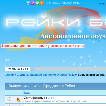
Пятница, 07.08.2026, 06:32
Логин:
Информация для посетителей и участников нашей школы
1
Страница
1
из
1
Форум
»
,,, Дистанционное обучение Original Reiki
»
Выпускники школы
Выпускники школы Ориджинал Рейки
Тема
Сертификаты
[
1
2
3
]
Заказ сертификатов об обучении Original Reiki