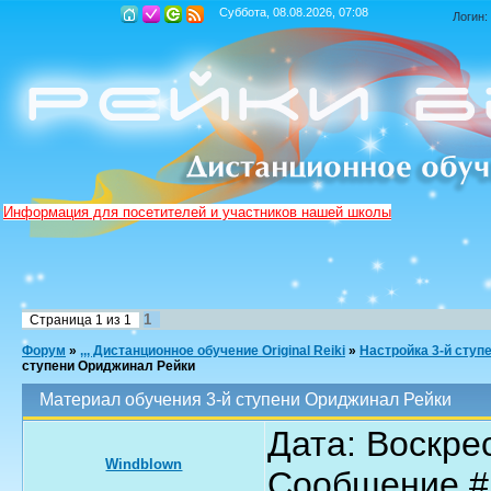
Суббота, 08.08.2026, 07:08
Логин:
Информация для посетителей и участников нашей школы
1
Страница
1
из
1
Форум
»
,,, Дистанционное обучение Original Reiki
»
Настройка 3-й ступ
ступени Ориджинал Рейки
Материал обучения 3-й ступени Ориджинал Рейки
Дата: Воскрес
Windblown
Сообщение 