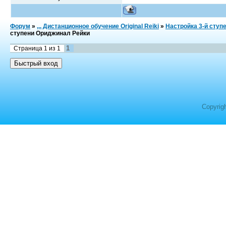
Форум
»
,,, Дистанционное обучение Original Reiki
»
Настройка 3-й ступ
ступени Ориджинал Рейки
1
Страница
1
из
1
Copyrig