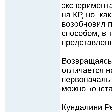
эксперимента
на КР, но, к
возобновил 
способом, в 
представленн
Возвращаясь 
отличается н
первоначальн
можно конст
Кундалини Ре