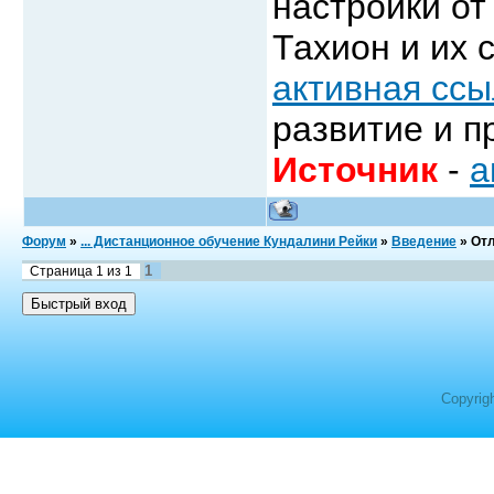
настройки от
Тахион и их 
активная ссы
развитие и п
Источник
-
а
Форум
»
... Дистанционное обучение Кундалини Рейки
»
Введение
»
Отл
1
Страница
1
из
1
Copyrig