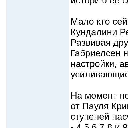
историю ее с
Мало кто сей
Кундалини Ре
Развивая дру
Габриелсен н
настройки, а
усиливающие
На момент по
от Пауля Кри
ступеней на
- 4,5,6,7,8 и