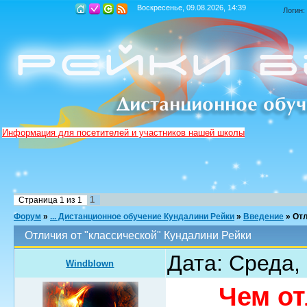
Воскресенье, 09.08.2026, 14:39
Логин:
Информация для посетителей и участников нашей школы
1
Страница
1
из
1
Форум
»
... Дистанционное обучение Кундалини Рейки
»
Введение
»
Отл
Отличия от "классической" Кундалини Рейки
Дата: Среда,
Windblown
Чем от