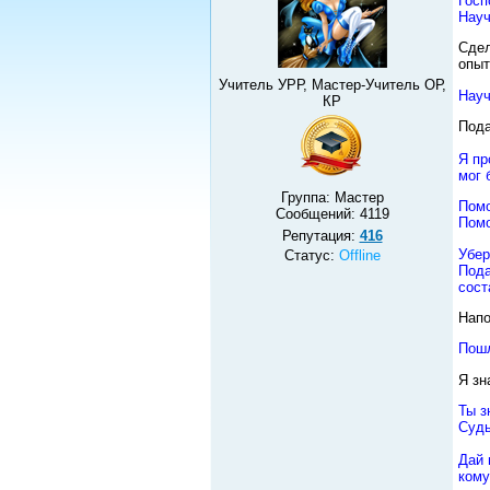
Госп
Науч
Сдел
опыт
Учитель УРР, Мастер-Учитель ОР,
Науч
КР
Пода
Я пр
мог 
Группа: Мастер
Помо
Сообщений:
4119
Помо
Репутация:
416
Убер
Статус:
Offline
Пода
сост
Напо
Пошл
Я зн
Ты з
Суд
Дай 
кому