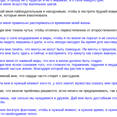
оди, я прошу не о чудесах и не о миражах, а о силе каждого дня.
и меня искусству маленьких шагов.
ай меня наблюдательным и находчивым, чтобы в пестроте будней вовре
е, которые меня взволновали.
и меня правильно распоряжаться временем моей жизни.
ри мне тонкое чутье, чтобы отличать первостепенное от второстепенног
ошу о силе воздержания и меры, чтобы я по жизни не порхал и не сколь
бы видеть вершины и дали, и хоть иногда находил бы время для наслаж
ги мне понять, что мечты не могут быть помощью. Ни мечты о прошлом
ги мне быть здесь и сейчас и воспринять эту минуту как самую важную.
еги меня от наивной веры, что все в жизни должно быть гладко.
ри мне ясное сознание того, что сложности, поражения, падения и неу
авной частью жизни, благодаря которой мы растем и зреем.
минай мне, что сердце часто спорит с рассудком.
и мне в нужный момент кого-то, у кого хватит мужества сказать мне пра
аю, что многие проблемы решаются, если ничего не предпринимать, так 
наешь, как сильно мы нуждаемся в дружбе. Дай мне быть достойным это
ьбы.
мне богатую фантазию, чтобы в нужный момент, в нужное время, в нужн
-то необходимое тепло.