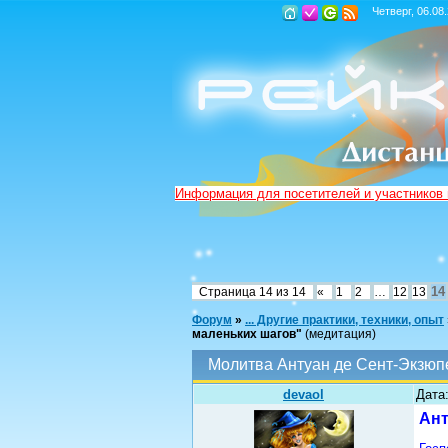
Четверг, 06.08
Информация для посетителей и участников
14
Страница
14
из
14
«
1
2
…
12
13
Форум
»
... Другие практики, техники, опыт
маленьких шагов"
(медитация)
Молитва Антуан де Сент-Экзюп
devaol
Дата
Ант