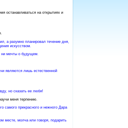
мя останавливаться на открытиях и
о.
зил, а разумно планировал течение дня,
дения искусством.
, ни мечты о будущем.
дачи являются лишь естественной
вду, но сказать ее любя!
научи меня терпению.
го самого прекрасного и нежного Дара
ом месте, молча или говоря, подарить