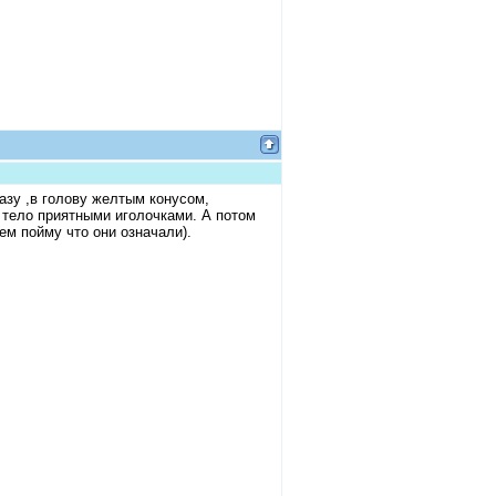
азу ,в голову желтым конусом,
 тело приятными иголочками. А потом
ем пойму что они означали).