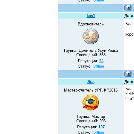
Статус:
Offline
kas1
Дата
Благ
Вдохновитель
коро
Группа: Целитель Усуи Рейки
Сообщений:
338
Репутация:
94
Статус:
Offline
Эна
Дата:
Благ
Мастер-Учитель УРР, КР2016
и ни
ощущ
Группа: Мастер
Сообщений:
206
Репутация:
107
Статус:
Offline