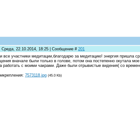
: Среда, 22.10.2014, 18:25 | Сообщение #
201
и все участники медитации,благодарю за медитацию! энергия пришла ср
ения вначале были только в голове, потом она постепенно окутала мое
а работать с моими чакрами. Даже были отрывистые видения( со времен
рикрепления:
7573118.jpg
(45.0 Kb)