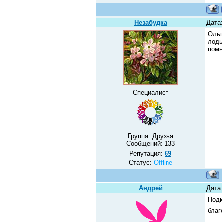
Незабудка
Дата
Ольг
лоды
помн
Специалист
Группа: Друзья
Сообщений:
133
Репутация:
69
Статус:
Offline
Андрей
Дата:
Подк
бла