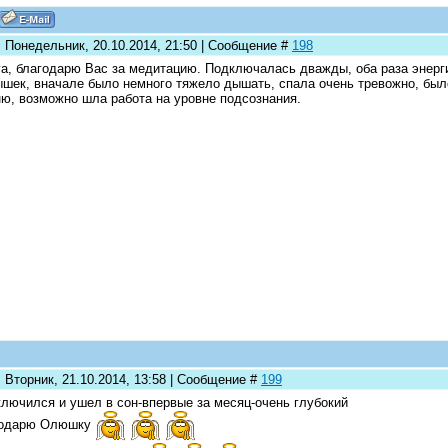
: Понедельник, 20.10.2014, 21:50 | Сообщение #
198
а, благодарю Вас за медитацию. Подключалась дважды, оба раза энерги
шек, вначале было немного тяжело дышать, спала очень тревожно, было 
ю, возможно шла работа на уровне подсознания.
 Вторник, 21.10.2014, 13:58 | Сообщение #
199
лючился и ушел в сон-впервые за месяц-очень глубокий
годарю Олюшку