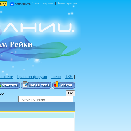
Забыл пароль
|
Регистрация
запомнить
астники
·
Правила форума
·
Поиск
·
RSS
]
во