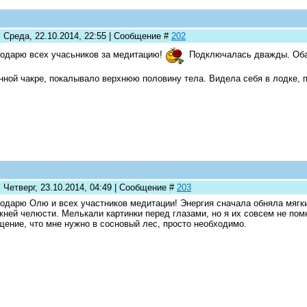
: Среда, 22.10.2014, 22:55 | Сообщение #
202
одарю всех учасьников за медитацию!
Подключалась дважды. Оба 
нной чакре, покалывало верхнюю половину тела. Видела себя в лодке
 Четверг, 23.10.2014, 04:49 | Сообщение #
203
одарю Олю и всех участников медитации! Энергия сначала обняла мягк
жней челюсти. Мелькали картинки перед глазами, но я их совсем не по
ение, что мне нужно в сосновый лес, просто необходимо.