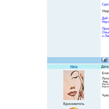
Сдел
Убер
Дай 
Науч
При
Ольг
и Ла
Ната
Дата
Благ
Пото
Код
Научи
Научи
Чувс
Вдохновитель