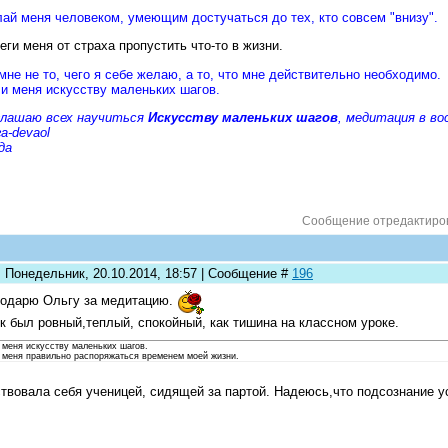
ай меня человеком, умеющим достучаться до тех, кто совсем "внизу".
еги меня от страха пропустить что-то в жизни.
мне не то, чего я себе желаю, а то, что мне действительно необходимо.
и меня искусству маленьких шагов.
глашаю всех научиться
Искусству маленьких шагов
, медитация в вос
а-devaol
да
Сообщение отредактир
: Понедельник, 20.10.2014, 18:57 | Сообщение #
196
одарю Ольгу за медитацию.
к был ровный,теплый, спокойный, как тишина на классном уроке.
 меня искусству маленьких шагов.
 меня правильно распоряжаться временем моей жизни.
твовала себя ученицей, сидящей за партой. Надеюсь,что подсознание 