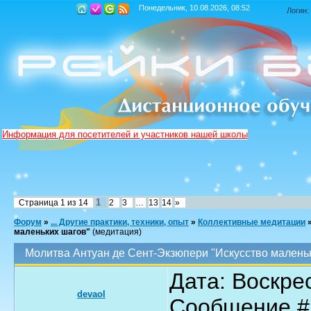
Понедельник, 10.08.2026, 08:52
Логин:
Информация для посетителей и участников нашей школы
1
Страница
1
из
14
2
3
…
13
14
»
Форум
»
... Другие практики, техники, опыт
»
Коллективные медитации
маленьких шагов"
(медитация)
Молитва Антуан де Сент-Экзюпери "Искусство малень
Дата: Воскрес
devaol
Сообщение 