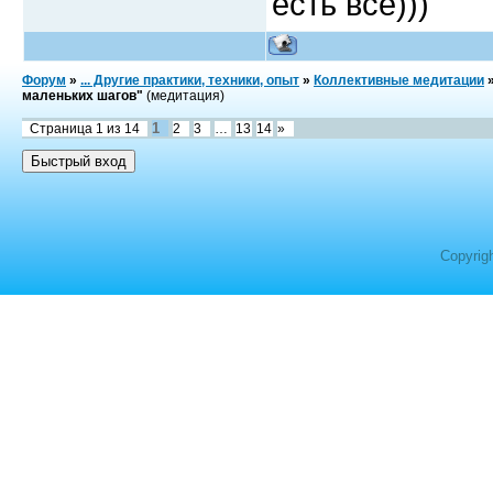
есть все)))
Форум
»
... Другие практики, техники, опыт
»
Коллективные медитации
маленьких шагов"
(медитация)
1
Страница
1
из
14
2
3
…
13
14
»
Copyrig