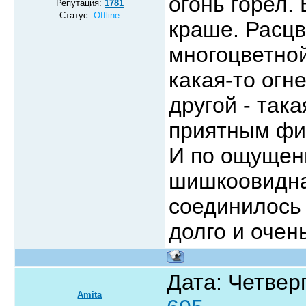
огонь горел.
Репутация:
1781
Статус:
Offline
краше. Расцв
многоцветной
какая-то огне
другой - так
приятным фи
И по ощущени
шишкоовидна
соединилось 
долго и очен
Дата: Четверг
Amita