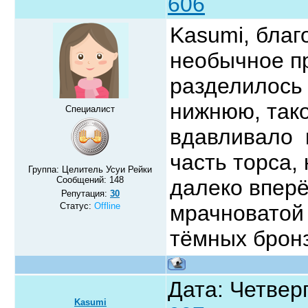
606
Kasumi, бла
необычное пр
разделилось 
нижнюю, так
Специалист
вдавливало 
часть торса,
Группа: Целитель Усуи Рейки
Сообщений:
148
далеко вперё
Репутация:
30
Статус:
Offline
мрачноватой 
тёмных бронз
Дата: Четверг
Kasumi