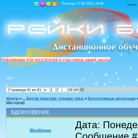
Пятница, 07.08.2026, 08:06
Логин:
Информация для посетителей и участников нашей школы
41
Страница
41
из
41
«
1
2
…
39
40
Форум
»
... Другие практики, техники, опыт
»
Коллективные медитации
Мастеров)
ВДОХНОВЕНИЕ
Дата: Понедел
Windblown
Сообщение 