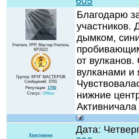
605
Благодарю з
участников. 
дымком, сини
Учитель УРР, Мастер-Учитель
пробивающим
КР2022
от вулканов.
вулканами и 
Группа: КРУГ МАСТЕРОВ
Чувствовалас
Сообщений:
3701
Репутация:
1750
нижние центр
Статус:
Offline
Активничала
Дата: Четверг
Христианна