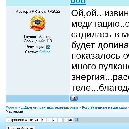
Ой,ой...извин
Мастер УРР, 2 ст. КР2022
медитацию..о
садилась в м
Группа: Мастер
Сообщений:
119
будет долина
Репутация:
68
Статус:
Offline
показалось о
много вулкан
энергия...ра
теле...благо
Форум
»
... Другие практики, техники, опыт
»
Коллективные медитации
Мастеров)
41
Страница
41
из
41
«
1
2
…
39
40