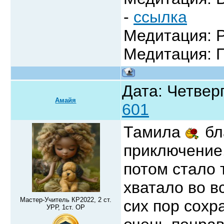
-
ссылка
Медитация: Р
Медитация: 
Дата: Четверг
Амайя
601
Тамила
бл
приключение.
потом стало 
хватало во в
Мастер-Учитель КР2022, 2 ст.
сих пор сохр
УРР, 1ст. ОР