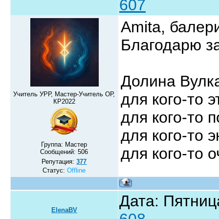
607
Amita, балер
Благодарю за
Долина Вулк
Учитель УРР, Мастер-Учитель ОР,
для кого-то э
КР2022
для кого-то 
для кого-то 
Группа: Мастер
для кого-то 
Сообщений:
506
Репутация:
377
Статус:
Offline
Дата: Пятниц
ElenaBV
608