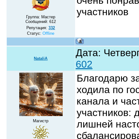
очень понра
участников
Группа: Мастер
Сообщений:
612
Репутация:
332
Статус:
Offline
Дата: Четверг
NataliA
602
Благодарю 
ходила по го
канала и час
участников: 
Магистр
лишней насто
сбалансиров