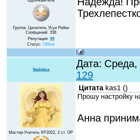
Надежда! Пр
Вдохновитель
Трехлепестк
Группа: Целитель Усуи Рейки
Сообщений:
338
Репутация:
94
Статус:
Offline
Дата: Среда,
Nadeйка
129
Цитата
kas1
(
)
Прошу настройку н
Анна приним
Мастер-Учитель КР2022, 2 ст. ОР