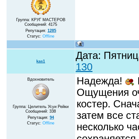
Группа: КРУГ МАСТЕРОВ
Сообщений:
4175
Репутация:
1285
Статус:
Offline
Дата: Пятниц
kas1
130
Надежда!
Вдохновитель
Ощущения оч
костер. Сна
Группа: Целитель Усуи Рейки
Сообщений:
338
затем все с
Репутация:
94
Статус:
Offline
несколько ча
сохраняется