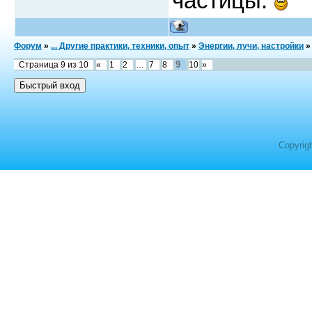
частицы.
Форум
»
... Другие практики, техники, опыт
»
Энергии, лучи, настройки
»
9
Страница
9
из
10
«
1
2
…
7
8
10
»
Copyrig