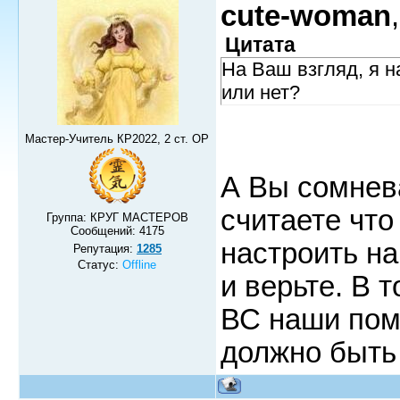
cute-woman
,
Цитата
На Ваш взгляд, я н
или нет?
Мастер-Учитель КР2022, 2 ст. ОР
А Вы сомнев
считаете чт
Группа: КРУГ МАСТЕРОВ
Сообщений:
4175
настроить на
Репутация:
1285
Статус:
Offline
и верьте. В 
ВС наши помо
должно быть