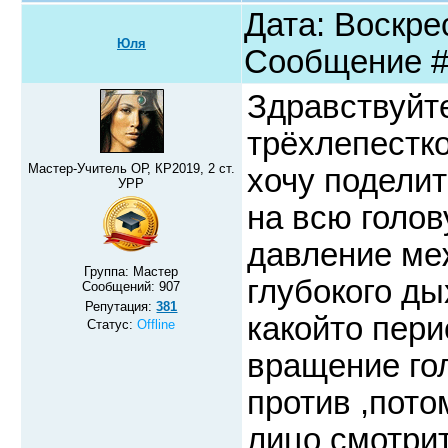
Дата: Воскрес
Юля
Сообщение 
Здравствуйт
трёхлепестко
Мастер-Учитель ОР, КР2019, 2 ст.
хочу поделит
УРР
на всю голов
давление ме
Группа: Мастер
глубокого ды
Сообщений:
907
Репутация:
381
какойто пери
Статус:
Offline
вращение го
против ,пото
лицо смотрит