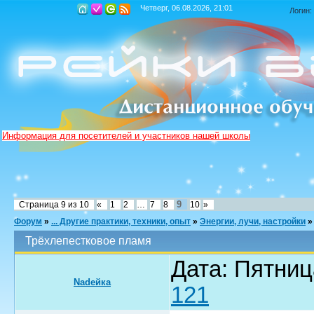
Четверг, 06.08.2026, 21:01
Логин:
Информация для посетителей и участников нашей школы
9
Страница
9
из
10
«
1
2
…
7
8
10
»
Форум
»
... Другие практики, техники, опыт
»
Энергии, лучи, настройки
»
Трёхлепестковое пламя
Дата: Пятниц
Nadeйка
121