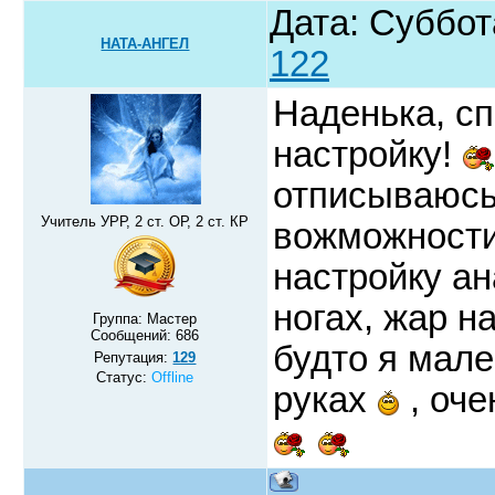
Дата: Суббот
НАТА-АНГЕЛ
122
Наденька, с
настройку!
отписываюсь
Учитель УРР, 2 ст. ОР, 2 ст. КР
вожможност
настройку ан
ногах, жар н
Группа: Мастер
Сообщений:
686
будто я мале
Репутация:
129
Статус:
Offline
руках
, оч