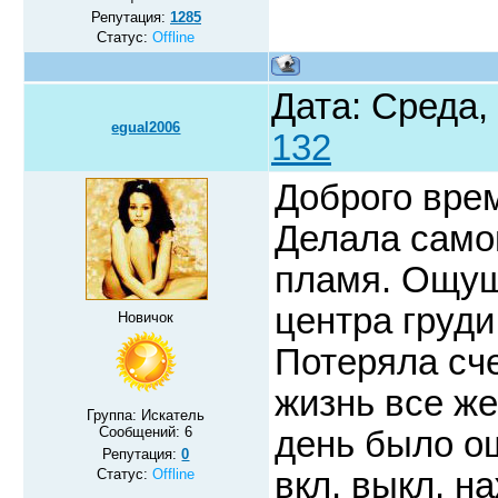
Репутация:
1285
Статус:
Offline
Дата: Среда,
egual2006
132
Доброго вре
Делала само
пламя. Ощущ
центра груди
Новичок
Потеряла сч
жизнь все же
Группа: Искатель
Сообщений:
6
день было ощ
Репутация:
0
Статус:
Offline
вкл. выкл. н