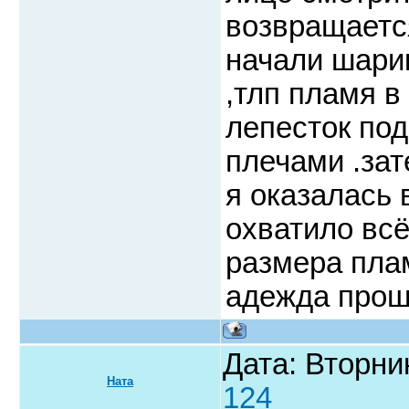
возвращается
начали шари
,тлп пламя в
лепесток под
плечами .зат
я оказалась 
охватило вс
размера плам
адежда прошу
Дата: Вторни
Ната
124