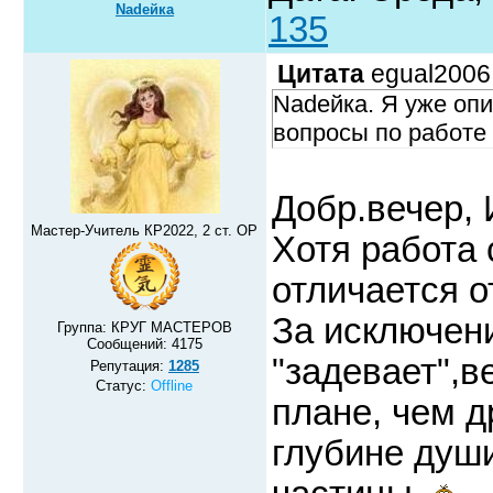
Nadeйка
135
Цитата
egual2006
Nadeйка. Я уже опи
вопросы по работе 
Добр.вечер, 
Мастер-Учитель КР2022, 2 ст. ОР
Хотя работа 
отличается о
За исключен
Группа: КРУГ МАСТЕРОВ
Сообщений:
4175
"задевает",в
Репутация:
1285
Статус:
Offline
плане, чем д
глубине души