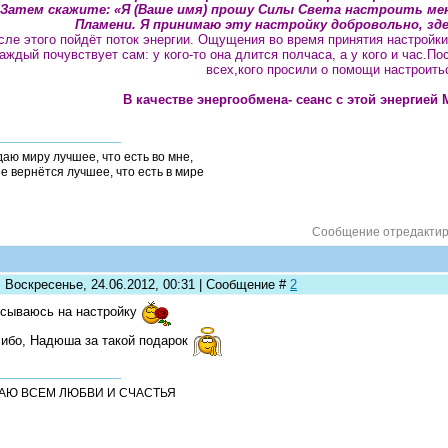
Затем скажите: «Я (Ваше имя) прошу Силы Света настроить мен
Пламени. Я принимаю эту настройку добровольно, здес
сле этого пойдёт поток энергии. Ощущения во время принятия настройки
аждый почувствует сам: у кого-то она длится полчаса, а у кого и час.П
всех,кого просили о помощи настроить
В качестве энергообмена- сеанс с этой энергией
даю миру лучшее, что есть во мне,
не вернётся лучшее, что есть в мире
Сообщение отредакти
: Воскресенье, 24.06.2012, 00:31 | Сообщение #
2
сываюсь на настройку
ибо, Надюша за такой подарок
АЮ ВСЕМ ЛЮБВИ И СЧАСТЬЯ