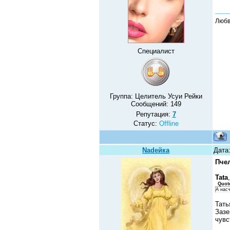
Любв
Специалист
Группа: Целитель Усуи Рейки
Сообщений:
149
Репутация:
7
Статус:
Offline
Nadeйка
Дата
Пче
Tata
,
Quot
А насч
Тать
Зазе
чувс