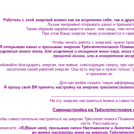
Работать с этой энергией можно как на исцеление себя, так и друг
Лучше ежедневно открывать канал и призыват
Таким образом нарабатывается канал: чем чаще, тем пото
При этом Ваша энергия также усиливается и гарм
Чтобы начать работу с энергией, нужно прои
Я открываю канал и призываю энергию Трёхлепесткового Пламени
сцеления моего тела, для исцеления и очищения моих чакр, моих 
прошлой жизни, или в конкретном воз
забывайте благодарить энергии, они живые, снисходящие сверху, при ча
носителем своей рабочей энергии. Она есть внутри и нужно только "
и призывая ее.
Для настройки сказать такую аффирма
Я прошу своё ВЯ принять настройку на энергию трехлепестковог
---------------------------------------------------------------------
На эту энергию настроиться можно и самосто
Самонастройка на Трёхлепестковое
обы самостоятельно настроиться на энергию Трёхлепесткового Пламени
лягте. Расслабьтесь.
изнесите:
«Я,(Ваше имя), призываю своих Наставников и Ангелов
во время настройки меня на энергию Трёхлепест