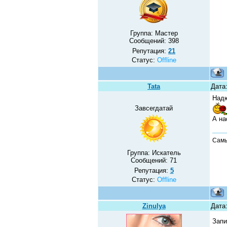
Группа: Мастер
Сообщений:
398
Репутация:
21
Статус:
Offline
Tata
Дата
Надю
Завсегдатай
А на
Самы
Группа: Искатель
Сообщений:
71
Репутация:
5
Статус:
Offline
Zinulya
Дата
Запи