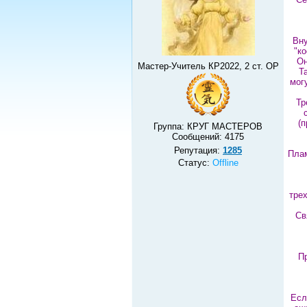
Вну
"к
Он
Мастер-Учитель КР2022, 2 ст. ОР
Т
мог
Тр
(п
Группа: КРУГ МАСТЕРОВ
Сообщений:
4175
Репутация:
1285
Плам
Статус:
Offline
тре
Св
Пр
Есл