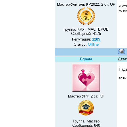
Мастер-Учитель КР2022, 2 ст. ОР
Я от
ко м
Группа: КРУГ МАСТЕРОВ
Сообщений:
4175
Репутация:
1285
Статус:
Offline
Egnata
Дата
Над
всяк
Мастер УРР, 2 ст. КР
Группа: Мастер
Сообщений:
840