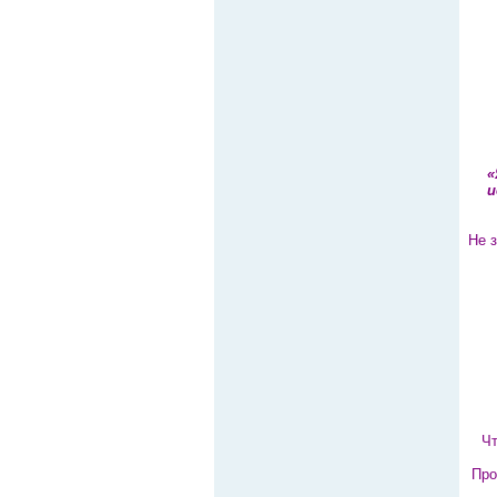
«
и
Не 
Чт
Про