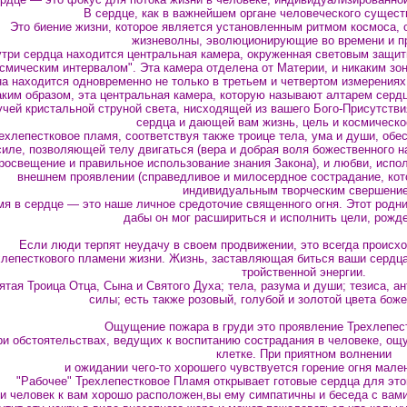
В сердце, как в важнейшем органе человеческого сущест
Это биение жизни, которое является установленным ритмом космоса, 
жизневолны, эволюционирующие во времени и пр
три сердца находится центральная камера, окруженная световым защи
осмическим интервалом". Эта камера отделена от Материи, и никаким зо
а находится одновременно не только в третьем и четвертом измерениях,
аким образом, эта центральная камера, которую называют алтарем серд
учей кристальной струной света, нисходящей из вашего Бого-Присутств
сердца и дающей вам жизнь, цель и космическо
ехлепестковое пламя, соответствуя также троице тела, ума и души, обе
силе, позволяющей телу двигаться (вера и добрая воля божественного н
росвещение и правильное использование знания Закона), и любви, исп
внешнем проявлении (справедливое и милосердное сострадание, кот
индивидуальным творческим свершение
я в сердце — это наше личное средоточие священного огня. Этот родн
дабы он мог расшириться и исполнить цели, рожде
Если люди терпят неудачу в своем продвижении, это всегда происхо
хлепесткового пламени жизни. Жизнь, заставляющая биться ваши сердца
тройственной энергии.
ятая Троица Отца, Сына и Святого Духа; тела, разума и души; тезиса, ан
силы; есть также розовый, голубой и золотой цвета боже
Ощущение пожара в груди это проявление Трехлепес
и обстоятельствах, ведущих к воспитанию сострадания в человеке, ощу
клетке. При приятном волнении
и ожидании чего-то хорошего чувствуется горение огня мален
"Рабочее" Трехлепестковое Пламя открывает готовые сердца для этог
и человек к вам хорошо расположен,вы ему симпатичны и беседа с вами 