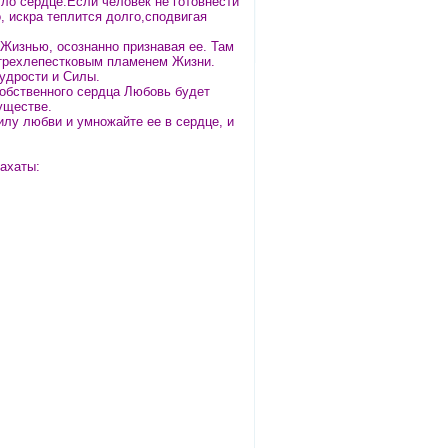
уло сердце.Если человек не готовнести
, искра теплится долго,сподвигая
 Жизнью, осознанно признавая ее. Там
я трехлепестковым пламенем Жизни.
удрости и Силы.
обственного сердца Любовь будет
уществе.
илу любви и умножайте ее в сердце, и
ахаты: