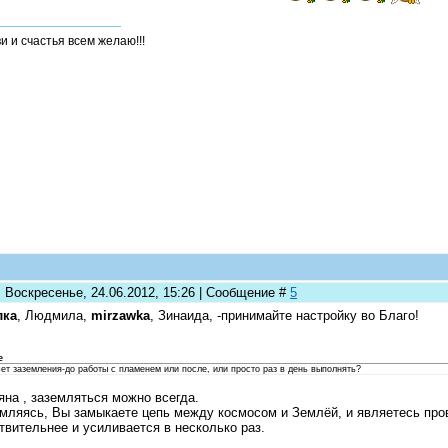
и и счастья всем желаю!!!
: Воскресенье, 24.06.2012, 15:26 | Сообщение #
5
лка
, Людмила,
mirzawka
, Зинаида, -принимайте настройку во Благо!
e
ет заземления-до работы с пламенем или после, или просто раз в день выполнять?
яна , заземляться можно всегда.
мляясь, Вы замыкаете цепь между космосом и Землёй, и являетесь пров
твительнее и усиливается в несколько раз.