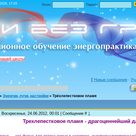
.2026, 17:03
Логин:
Пароль:
 нашей школы
[
Новые сообщения
·
Уч
»
Энергии, лучи, настройки
»
Трёхлепестковое пламя
: Воскресенье, 24.06.2012, 00:01 | Сообщение #
1
Трехлепестковое пламя - драгоценнейший да
рдце — это фокус для потока жизни в человеке, индивидуализированно