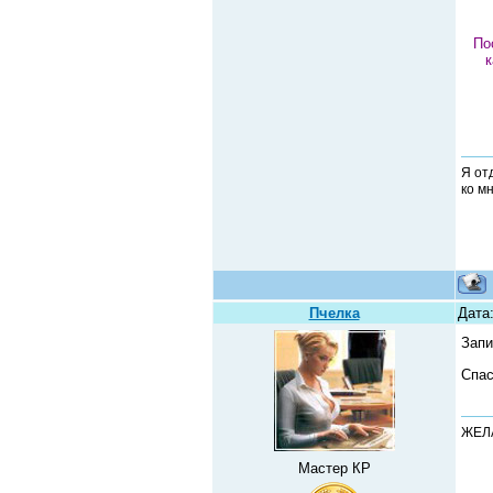
По
к
Я от
ко м
Пчелка
Дата
Запи
Спас
ЖЕЛ
Мастер КР