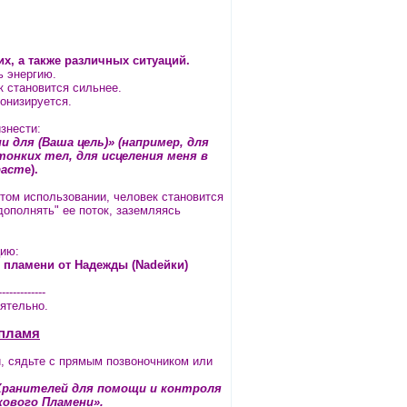
их, а также различных ситуаций.
ь энергию.
к становится сильнее.
онизируется.
знести:
 для (Ваша цель)» (например, для
тонких тел, для исцеления меня в
раст
е).
стом использовании, человек становится
дополнять" ее поток, заземляясь
цию:
о пламени от Надежды (Nadeйки)
-------------
ятельно.
 пламя
, сядьте с прямым позвоночником или
-Хранителей для помощи и контроля
кового Пламени».