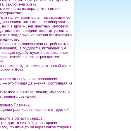
ва, заключена жизнь.
отраженным из сердца Бога во все
остранстве.
тным полем такой силы, называемым ее
ндированием никогда ее не обнаружить.
 но и в других, неизвестных человеку.
ца, является соединительным узлом с
ия для поддержания биения физического
е единство.
спечивает человеческую потребность в
амерения), в мудрости, питающей ум
олняющей судьбу души в сознательном
орое неизменно вознаграждается
м).
ик пламени ждет помощи от нашей души,
нного в Духе.
дит из-за нарушения равновесия
, — это триада движения, состоящая из
титезиса и синтеза; любви, мудрости и
ственного сознания.
ткового Пламени.
щение распирания горячего в грудной
ького в области сердца.
о и дает в них искру возгорания.
ему приятна,то он через какое товремя