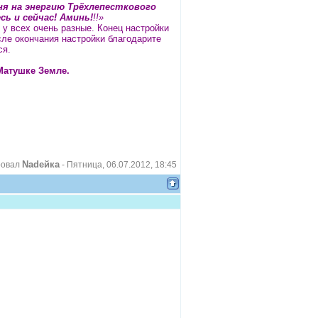
я на энергию Трёхлепесткового
ь и сейчас! Аминь!
!!»
 у всех очень разные. Конец настройки
осле окончания настройки благодарите
ся.
 Матушке Земле.
Nadeйка
ровал
-
Пятница, 06.07.2012, 18:45