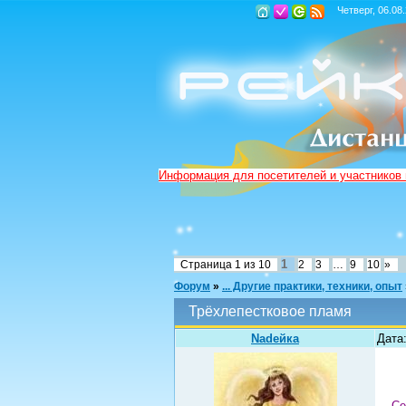
Четверг, 06.08
Информация для посетителей и участников
1
Страница
1
из
10
2
3
…
9
10
»
Форум
»
... Другие практики, техники, опыт
Трёхлепестковое пламя
Nadeйка
Дата
Се