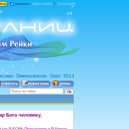
Забыл пароль
|
Регистрация
запомнить
астники
·
Правила форума
·
Поиск
·
RSS
]
р Бога человеку,
й как Я ЕСМЬ Присутствие и Я Христа.