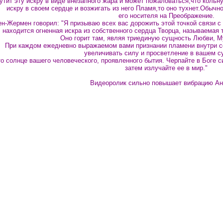
утит эту искру в виде внезапного жара и может пожаловаться,что кольн
искру в своем сердце и возжигать из него Пламя,то оно тухнет.Обычно
его носителя на Преображение.
н-Жермен говорил: "Я призываю всех вас дорожить этой точкой связи с
находится огненная искра из собственного сердца Творца, называема
Оно горит там, являя триединую сущность Любви, М
При каждом ежедневно выражаемом вами признании пламени внутри с
увеличивать силу и просветление в вашем с
о солнце вашего человеческого, проявленного бытия. Черпайте в Боге с
затем излучайте ее в мир."
Видеоролик сильно повышает вибрацию Ан