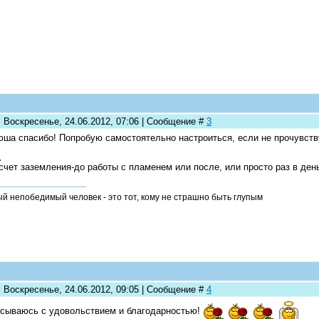
: Воскресенье, 24.06.2012, 07:06 | Сообщение #
3
ша спасибо! Попробую самостоятельно настроиться, если не прочувству
счет заземления-до работы с пламенем или после, или просто раз в ден
й непобедимый человек - это тот, кому не страшно быть глупым
: Воскресенье, 24.06.2012, 09:05 | Сообщение #
4
сываюсь с удовольствием и благодарностью!