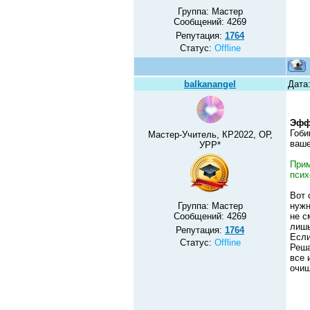
Группа: Мастер
Сообщений:
4269
Репутация:
1764
Статус:
Offline
balkanangel
Дата
Эфф
Гоби
Мастер-Учитель, КР2022, ОР,
ваше
УРР*
Прим
псих
Вот 
Группа: Мастер
нужн
Сообщений:
4269
не с
лишь
Репутация:
1764
Если
Статус:
Offline
Реша
все 
очищ