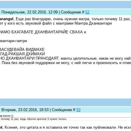
: Понедельник, 22.02.2016, 12:09 | Сообщение #
52
anangel
, Еще раз благодарю, очень нужная матра, только почему 11 раз,
т у кого есть звуковой файл с мантрами Мантра Дханвантари
НАМО БХАГАВАТЕ ДХАНВАНТАРАЙЕ СВАХА и
вантари-гаятри
ВАСУДЕВАЙА ВИДМАХЕ
ГАД-РАКШАЯ ДХИМАХИ
О ДХАНВАНТАРИ ПРАЧОДАЯТ. манты целительные, никак не могу найти
. Пока без звуковой поддержки не могу, с ней легче и произносить и отм
 Вторник, 23.02.2016, 18:53 | Сообщение #
53
та
bastet
(
)
 почему 11 раз, ведь обычно кратное 3 нужно читать.
et
, Ксения, это цитата и я оставила ее точно так как публиковали. Не и