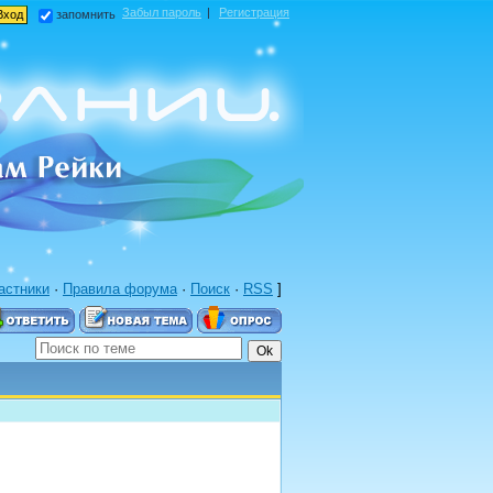
Забыл пароль
|
Регистрация
запомнить
астники
·
Правила форума
·
Поиск
·
RSS
]