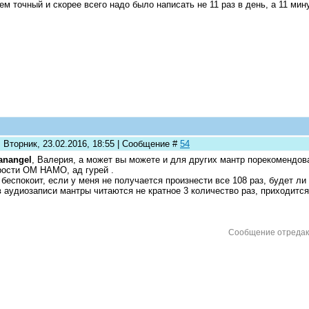
ем точный и скорее всего надо было написать не 11 раз в день, а 11 мин
 Вторник, 23.02.2016, 18:55 | Сообщение #
54
anangel
, Валерия, а может вы можете и для других мантр порекомендов
ости ОМ НАМО, ад гурей .
беспокоит, если у меня не получается произнести все 108 раз, будет ли
в аудиозаписи мантры читаются не кратное 3 количество раз, приходится
Сообщение отреда