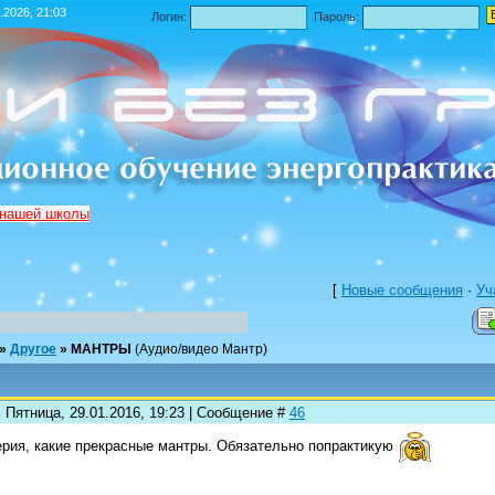
.2026, 21:03
Логин:
Пароль:
 нашей школы
[
Новые сообщения
·
Уч
»
Другое
»
МАНТРЫ
(Аудио/видео Мантр)
 Пятница, 29.01.2016, 19:23 | Сообщение #
46
рия, какие прекрасные мантры. Обязательно попрактикую