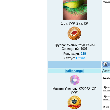
може
1 ст. УРР, 2 ст. КР
Группа: Ученик Усуи Рейки
Сообщений:
1001
Репутация:
219
Статус:
Offline
balkanangel
Дата
bast
Цита
Мастер-Учитель, КР2022, ОР,
как ск
УРР*
Цита
может
В ЛС