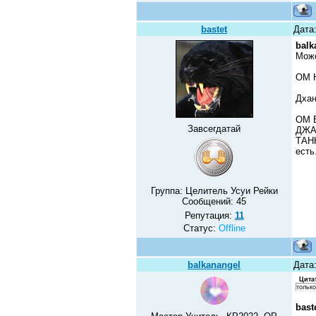
bastet
Дата
balk
Може
ОМ 
Дхан
ОМ 
Завсегдатай
ДЖА
ТАНН
есть
Группа: Целитель Усуи Рейки
Сообщений:
45
Репутация:
11
Статус:
Offline
balkanangel
Дата:
Цита
только
bast