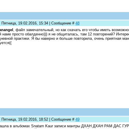
 Пятница, 19.02.2016, 15:34 | Сообщение #
48
anangel
, файл замечательный, но как скачать его чтобы иметь возможно
й наме просто обалденно))) я не общиталась, там 12 повторений? Интере
невной практики. Я бы наверно и больше повторила, очень приятная мант
уется((
 Пятница, 19.02.2016, 18:52 | Сообщение #
49
ашла в альбомах Snatam Kaur записи мантры ДХАН ДХАН РАМ ДАС ГУРУ