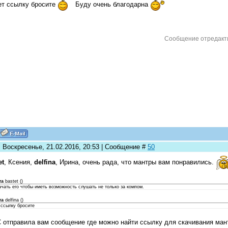
т ссылку бросите
Буду очень благодарна
Сообщение отредак
: Воскресенье, 21.02.2016, 20:53 | Сообщение #
50
et
, Ксения,
delfina
, Ирина, очень рада, что мантры вам понравились.
та
bastet
(
)
ачать его чтобы иметь возможность слушать не только за компом.
та
delfina
(
)
 ссылку бросите
 отправила вам сообщение где можно найти ссылку для скачивания ман