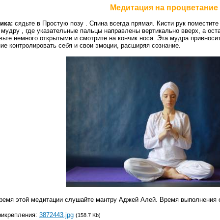
Медитация на процветание
ика:
сядьте в Простую позу . Спина всегда прямая. Кисти рук поместите
 мудру , где указательные пальцы направлены вертикально вверх, а ос
вьте немного открытыми и смотрите на кончик носа. Эта мудра привноси
ие контролировать себя и свои эмоции, расширяя сознание.
ремя этой медитации слушайте мантру Аджей Алей. Время выполнения о
рикрепления:
3872443.jpg
(158.7 Kb)