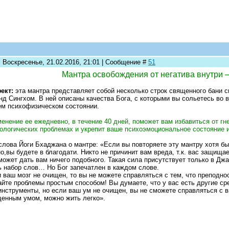
: Воскресенье, 21.02.2016, 21:01 | Сообщение #
51
Мантра освобождения от негатива внутри 
ект:
эта мантра представляет собой несколько строк священного бани с
нд Сингхом. В ней описаны качества Бога, с которыми вы сольетесь во 
м психофизическом состоянии.
енение ее ежедневно, в течение 40 дней, поможет вам избавиться от гн
ологических проблемах и укрепит ваше психоэмоциональное состояние и
слова Йоги Бхаджана о мантре: «Если вы повторяете эту мантру хотя бы 
о,вы будете в благодати. Никто не причинит вам вреда, т.к. вас защищае
может дать вам ничего подобного. Такая сила присутствует только в Джа
 набор слов… Но Бог запечатлен в каждом слове.
 ваш мозг не очищен, то вы не можете справляться с тем, что преподно
йте проблемы простым способом! Вы думаете, что у вас есть другие сред
инструменты, но если ваш ум не очищен, вы не сможете справляться с 
енным умом, можно жить легко».