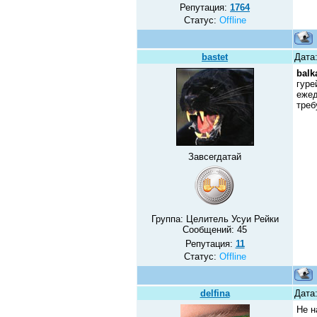
Репутация:
1764
Статус:
Offline
bastet
Дата:
balk
гуре
ежед
треб
Завсегдатай
Группа: Целитель Усуи Рейки
Сообщений:
45
Репутация:
11
Статус:
Offline
delfina
Дата:
Не н