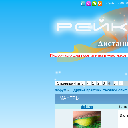
Суббота, 08.08
Информация для посетителей и участников
4
Страница
4
из
5
«
1
2
3
5
»
Форум
»
... Другие практики, техники, опыт
МАНТРЫ
delfina
Дата:
Вале