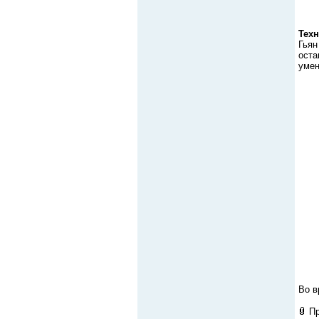
Техн
Гьян
оста
умен
Во в
П