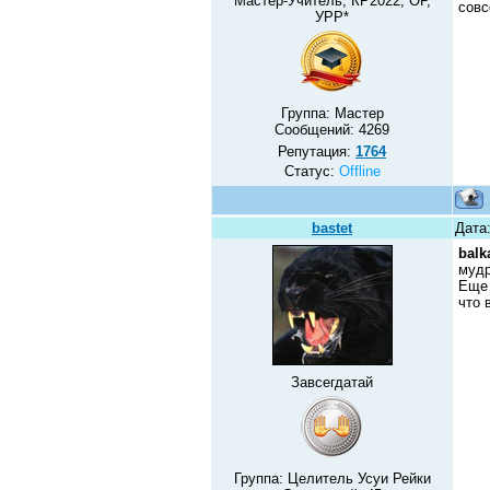
Мастер-Учитель, КР2022, ОР,
совс
УРР*
Группа: Мастер
Сообщений:
4269
Репутация:
1764
Статус:
Offline
bastet
Дата:
balk
мудр
Еще 
что 
Завсегдатай
Группа: Целитель Усуи Рейки