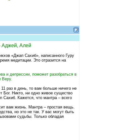
– Аджей, Алей
икхов «Джап Сахиб», написанного Гуру
время медитации. Это отразится на
ева и депрессии, поможет разобраться в
 Веру.
11 раз в день, то вам больше ничего не
т Бог. Никто, ни одно живое существо
п Сахиб. Кажется, что мантра – всего
сит вам жизнь. Мантра – простая вещь.
ства, но это не так. У вас могут быть
вызовами судьбы. Только обладая