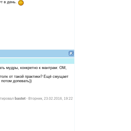
ут в день.
ать мудры, конкретно к мантрам: ОМ,
 толк от такой практики? Ещё смущает
 потом допевать))
bastet
ктировал
-
Вторник, 23.02.2016, 19:22